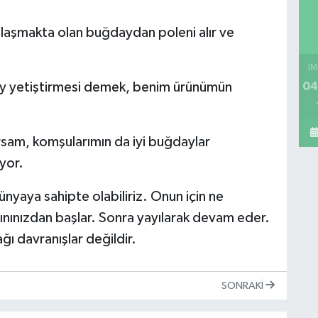
unlaşmakta olan buğdaydan poleni alır ve
İM
04
y yetiştirmesi demek, benim ürünümün
orsam, komşularımın da iyi buğdaylar
yor.
dünyaya sahipte olabiliriz. Onun için ne
nınızdan başlar. Sonra yayılarak devam eder.
ğı davranışlar değildir.
SONRAKI