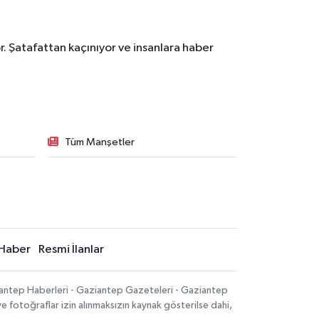
. Şatafattan kaçınıyor ve insanlara haber
Tüm Manşetler
Haber
Resmi İlanlar
iantep Haberleri - Gaziantep Gazeteleri - Gaziantep
ve fotoğraflar izin alınmaksızın kaynak gösterilse dahi,