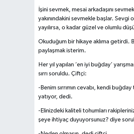
İşini sevmek, mesai arkadaşını sevme
Müzik
yakınındakini sevmekle başlar. Sevgi 
Piyasa
yayılırsa, o kadar güzel ve olumlu düşü
Resmi İlanlar
Okuduğum bir hikaye aklıma getirdi. Bu
paylaşmak isterim.
Sağlık
Her yıl yapılan ‘en iyi buğday’ yarışması
Sinemalar
sırrı soruldu. Çiftçi:
Siyaset
-Benim sırrımın cevabı, kendi buğday
yatıyor, dedi.
Spor
-Elinizdeki kaliteli tohumları rakipler
Teknoloji
şeye ihtiyaç duyuyorsunuz? diye sor
Türkiye
-Neden olmasın, dedi çiftçi.