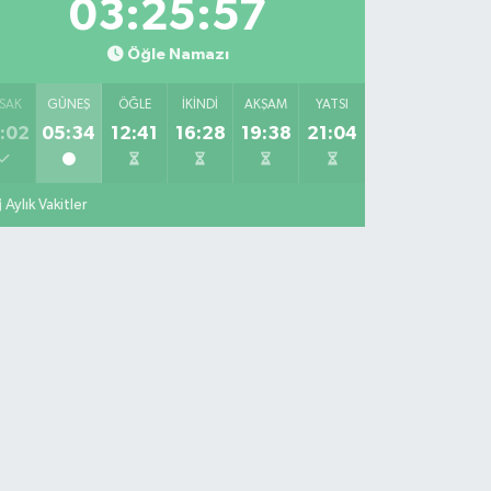
03:25:57
Öğle Namazı
SAK
GÜNEŞ
ÖĞLE
İKINDI
AKŞAM
YATSI
:02
05:34
12:41
16:28
19:38
21:04
Aylık Vakitler