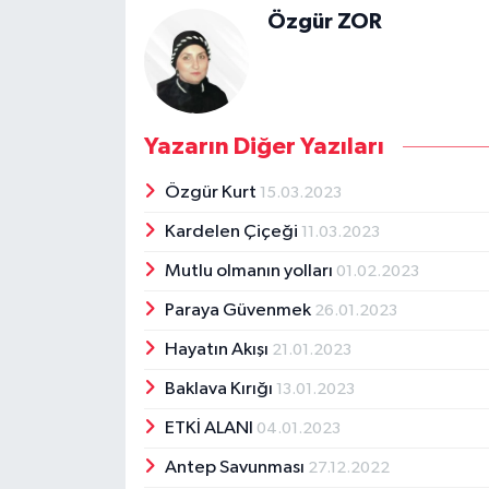
Özgür ZOR
Yazarın Diğer Yazıları
Özgür Kurt
15.03.2023
Kardelen Çiçeği
11.03.2023
Mutlu olmanın yolları
01.02.2023
Paraya Güvenmek
26.01.2023
Hayatın Akışı
21.01.2023
Baklava Kırığı
13.01.2023
ETKİ ALANI
04.01.2023
Antep Savunması
27.12.2022