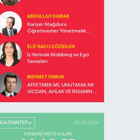
ABDULLAH DAMAR
Kariyer Mağduru
Öğretmenler Yönetmelik
Güncellemesi İstiyor!
ELIF KAVCI SÖZBILEN
İş Yerinde Mobbing ve Ego
Savaşları
MEHMET PAMUK
AFFETMEK Mİ, UNUTMAK MI:
VİCDAN, AHLAK VE İNSANIN
DÖNÜŞÜM YOLCULUĞU
GAZİANTEP
08.08.2026
SONRAKI VAKTE KALAN