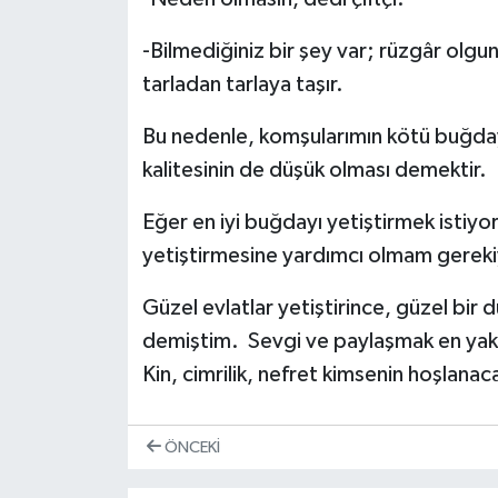
-Bilmediğiniz bir şey var; rüzgâr olg
Video Haber
tarladan tarlaya taşır.
Yaşam
Bu nedenle, komşularımın kötü buğda
Yeme-İçme
kalitesinin de düşük olması demektir.
Eğer en iyi buğdayı yetiştirmek istiy
Yemek
yetiştirmesine yardımcı olmam gereki
Güzel evlatlar yetiştirince, güzel bir 
demiştim. Sevgi ve paylaşmak en yakı
Kin, cimrilik, nefret kimsenin hoşlanaca
ÖNCEKI