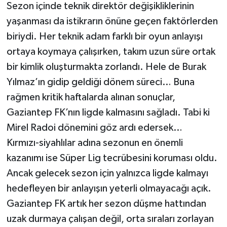
Sezon içinde teknik direktör değişikliklerinin
yaşanması da istikrarın önüne geçen faktörlerden
Video Haber
biriydi. Her teknik adam farklı bir oyun anlayışı
Yaşam
ortaya koymaya çalışırken, takım uzun süre ortak
bir kimlik oluşturmakta zorlandı. Hele de Burak
Yeme-İçme
Yılmaz’ın gidip geldiği dönem süreci… Buna
rağmen kritik haftalarda alınan sonuçlar,
Yemek
Gaziantep FK’nın ligde kalmasını sağladı. Tabi ki
Mirel Radoi dönemini göz ardı edersek…
Kırmızı-siyahlılar adına sezonun en önemli
kazanımı ise Süper Lig tecrübesini koruması oldu.
Ancak gelecek sezon için yalnızca ligde kalmayı
hedefleyen bir anlayışın yeterli olmayacağı açık.
Gaziantep FK artık her sezon düşme hattından
uzak durmaya çalışan değil, orta sıraları zorlayan