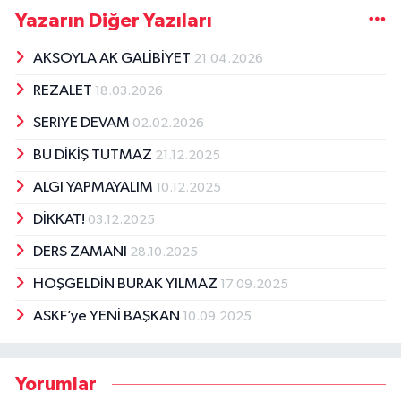
Yazarın Diğer Yazıları
AKSOYLA AK GALİBİYET
21.04.2026
REZALET
18.03.2026
SERİYE DEVAM
02.02.2026
BU DİKİŞ TUTMAZ
21.12.2025
ALGI YAPMAYALIM
10.12.2025
DİKKAT!
03.12.2025
DERS ZAMANI
28.10.2025
HOŞGELDİN BURAK YILMAZ
17.09.2025
ASKF’ye YENİ BAŞKAN
10.09.2025
Yorumlar