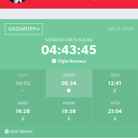
YOLCULUĞU
GAZİANTEP
08.08.2026
SONRAKI VAKTE KALAN
04:43:44
Öğle Namazı
İMSAK
GÜNEŞ
ÖĞLE
04:02
05:34
12:41
İKINDI
AKŞAM
YATSI
16:28
19:38
21:04
Aylık Vakitler