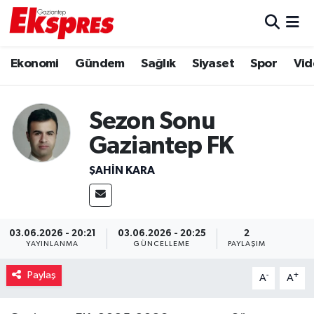
Eğitim
Hava Durumu
Ekonomi
Gündem
Sağlık
Siyaset
Spor
Vid
Ekonomi
Trafik Durumu
Sezon Sonu
Gaziantep son dakika
Puan Durumu ve Fikstür
Gaziantep FK
Genel
Tüm Manşetler
ŞAHIN KARA
Gündem
Son Dakika Haberleri
Haberler
Haber Arşivi
03.06.2026 - 20:21
03.06.2026 - 20:25
2
YAYINLANMA
GÜNCELLEME
PAYLAŞIM
Kültür Sanat
Paylaş
-
+
A
A
Magazin