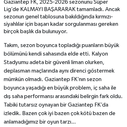
Gaziantep FK, 2025-2026 sezonunu Süper
Lig’de KALMAYI BAŞARARAK tamamladı. Ancak
Müzik
sezonun genel tablosuna bakıldığında kırmızı-
siyahlılar için başarı kadar sorgulanması gereken
Piyasa
birçok başlık da bulunuyor.
Resmi İlanlar
Takım, sezon boyunca topladığı puanların büyük
Sağlık
bölümünü kendi sahasında elde etti. Kalyon
Stadyumu adeta bir güvenli liman olurken,
Sinemalar
deplasman maçlarında aynı direnci göstermek
mümkün olmadı. Gaziantep FK’nın sezon
Siyaset
boyunca yaşadığı en büyük problem, iç saha ile
dış saha performansı arasındaki belirgin fark oldu.
Spor
Tabiki tutarsız oynayan bir Gaziantep FK’da
Teknoloji
izledik. Bazen çok iyi bazen çok kötü bazen de
anlamadığımız bir oyun tarzı…
Türkiye