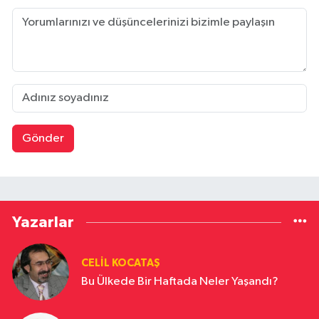
Gönder
Yazarlar
CELIL KOCATAŞ
Bu Ülkede Bir Haftada Neler Yaşandı?