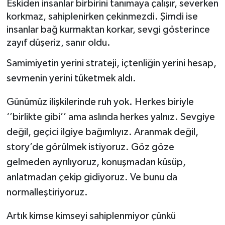
Eskiden insanlar birbirini tanımaya çalışır, severken
korkmaz, sahiplenirken çekinmezdi. Şimdi ise
Müzik
insanlar bağ kurmaktan korkar, sevgi gösterince
zayıf düşeriz, sanır oldu.
Piyasa
Samimiyetin yerini strateji, içtenliğin yerini hesap,
Resmi İlanlar
sevmenin yerini tüketmek aldı.
Sağlık
Günümüz ilişkilerinde ruh yok. Herkes biriyle
‘’birlikte gibi’’ ama aslında herkes yalnız. Sevgiye
Sinemalar
değil, geçici ilgiye bağımlıyız. Aranmak değil,
Siyaset
story’de görülmek istiyoruz. Göz göze
gelmeden ayrılıyoruz, konuşmadan küsüp,
Spor
anlatmadan çekip gidiyoruz. Ve bunu da
normalleştiriyoruz.
Teknoloji
Artık kimse kimseyi sahiplenmiyor çünkü
Türkiye