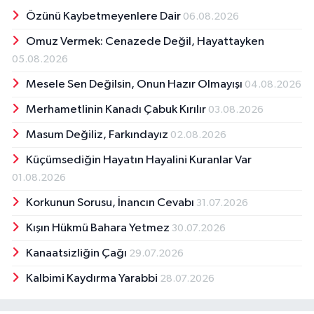
Özünü Kaybetmeyenlere Dair
06.08.2026
Omuz Vermek: Cenazede Değil, Hayattayken
05.08.2026
Mesele Sen Değilsin, Onun Hazır Olmayışı
04.08.2026
Merhametlinin Kanadı Çabuk Kırılır
03.08.2026
Masum Değiliz, Farkındayız
02.08.2026
Küçümsediğin Hayatın Hayalini Kuranlar Var
01.08.2026
Korkunun Sorusu, İnancın Cevabı
31.07.2026
Kışın Hükmü Bahara Yetmez
30.07.2026
Kanaatsizliğin Çağı
29.07.2026
Kalbimi Kaydırma Yarabbi
28.07.2026