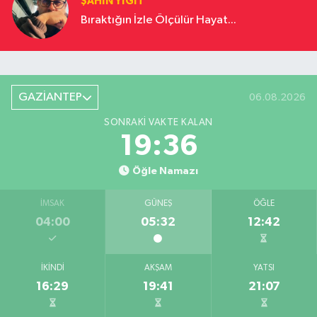
ŞAHIN YIĞIT
Bıraktığın İzle Ölçülür Hayat...
GAZİANTEP
06.08.2026
SONRAKI VAKTE KALAN
19:35
Öğle Namazı
İMSAK
GÜNEŞ
ÖĞLE
04:00
05:32
12:42
İKINDI
AKŞAM
YATSI
16:29
19:41
21:07