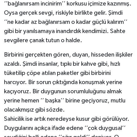
‘’bağlanırsam incinirim’’ korkusu içimize kazınmış.
Oysa gerçek sevgi, riskiyle birlikte gelir. Şimdi
Video Haber
‘’ne kadar az bağlanırsam o kadar güçlü kalırım’’
Yaşam
gibi bir yanılsamaya inandırdık kendimizi. Sahte
sevgilere çanak tutun o halde.
Yeme-İçme
Birbirini gerçekten gören, duyan, hisseden ilişkiler
Yemek
azaldı. Şimdi insanlar, tıpkı bir kahve gibi, hızlı
tüketilip çöpe atılan paketler gibi birbirini
harcıyor. Bir sorun çıktığında konuşmak yerine
kaçıyoruz. Bir duygunun sorumluluğunu almak
yerine hemen ‘’ başka’’ birine geçiyoruz, mutlu
olacakmışız gibi sözde.
Sahicilik ise artık neredeyse kusur gibi görülüyor.
Duygularını açıkça ifade edene ‘’çok duygusal’’