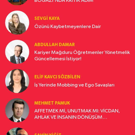
BOĞAZI’NDA KRİTİK ADIM
SEVGI KAYA
Özünü Kaybetmeyenlere Dair
ABDULLAH DAMAR
Kariyer Mağduru Öğretmenler Yönetmelik
Güncellemesi İstiyor!
ELIF KAVCI SÖZBILEN
İş Yerinde Mobbing ve Ego Savaşları
MEHMET PAMUK
AFFETMEK Mİ, UNUTMAK MI: VİCDAN,
AHLAK VE İNSANIN DÖNÜŞÜM
YOLCULUĞU