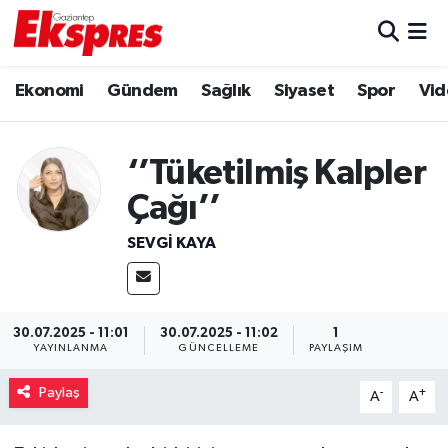
Eğitim
Hava Durumu
Ekonomi
Gündem
Sağlık
Siyaset
Spor
Vid
Ekonomi
Trafik Durumu
‘’Tüketilmiş Kalpler
Gaziantep son dakika
Puan Durumu ve Fikstür
Çağı’’
Genel
Tüm Manşetler
SEVGI KAYA
Gündem
Son Dakika Haberleri
Haberler
Haber Arşivi
30.07.2025 - 11:01
30.07.2025 - 11:02
1
YAYINLANMA
GÜNCELLEME
PAYLAŞIM
Kültür Sanat
Paylaş
-
+
A
A
Magazin