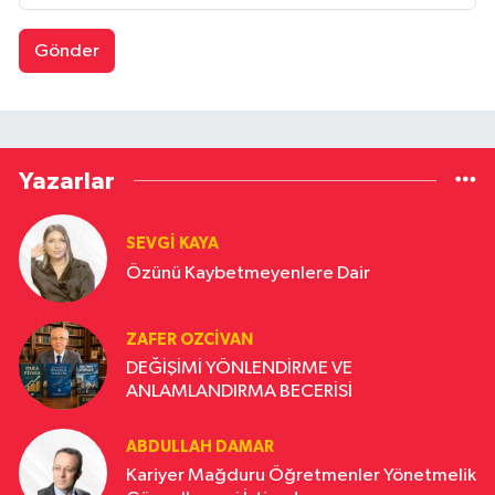
Gönder
Yazarlar
SEVGI KAYA
Özünü Kaybetmeyenlere Dair
ZAFER OZCIVAN
DEĞİŞİMİ YÖNLENDİRME VE
ANLAMLANDIRMA BECERİSİ
ABDULLAH DAMAR
Kariyer Mağduru Öğretmenler Yönetmelik