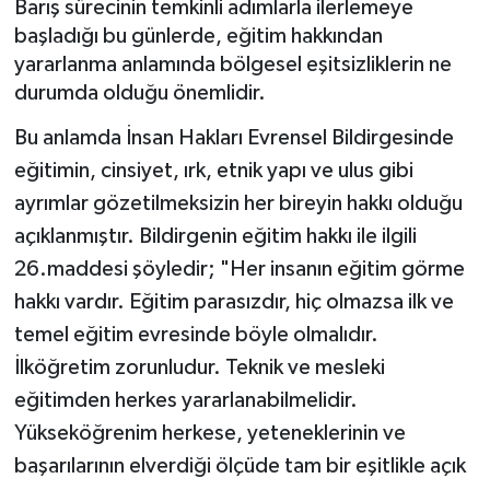
Barış sürecinin temkinli adımlarla ilerlemeye
başladığı bu günlerde, eğitim hakkından
Müzik
yararlanma anlamında bölgesel eşitsizliklerin ne
durumda olduğu önemlidir.
Piyasa
Bu anlamda İnsan Hakları Evrensel Bildirgesinde
Resmi İlanlar
eğitimin, cinsiyet, ırk, etnik yapı ve ulus gibi
ayrımlar gözetilmeksizin her bireyin hakkı olduğu
Sağlık
açıklanmıştır. Bildirgenin eğitim hakkı ile ilgili
Sinemalar
26.maddesi şöyledir; "Her insanın eğitim görme
hakkı vardır. Eğitim parasızdır, hiç olmazsa ilk ve
Siyaset
temel eğitim evresinde böyle olmalıdır.
İlköğretim zorunludur. Teknik ve mesleki
Spor
eğitimden herkes yararlanabilmelidir.
Teknoloji
Yükseköğrenim herkese, yeteneklerinin ve
başarılarının elverdiği ölçüde tam bir eşitlikle açık
Türkiye