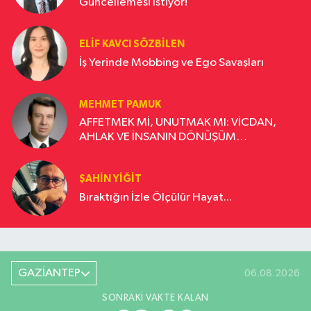
Güncellemesi İstiyor!
ELIF KAVCI SÖZBILEN
İş Yerinde Mobbing ve Ego Savaşları
MEHMET PAMUK
AFFETMEK Mİ, UNUTMAK MI: VİCDAN,
AHLAK VE İNSANIN DÖNÜŞÜM
YOLCULUĞU
ŞAHIN YIĞIT
Bıraktığın İzle Ölçülür Hayat...
GAZİANTEP
06.08.2026
SONRAKI VAKTE KALAN