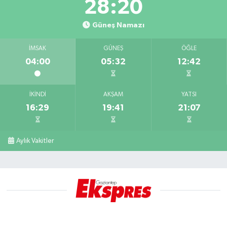
28:19
Güneş Namazı
İMSAK
GÜNEŞ
ÖĞLE
04:00
05:32
12:42
İKINDI
AKŞAM
YATSI
16:29
19:41
21:07
Aylık Vakitler