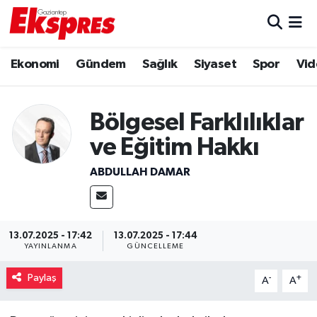
Eğitim
Hava Durumu
Ekonomi
Gündem
Sağlık
Siyaset
Spor
Vid
Ekonomi
Trafik Durumu
Bölgesel Farklılıklar
Gaziantep son dakika
Puan Durumu ve Fikstür
ve Eğitim Hakkı
Genel
Tüm Manşetler
ABDULLAH DAMAR
Gündem
Son Dakika Haberleri
Haberler
Haber Arşivi
13.07.2025 - 17:42
13.07.2025 - 17:44
YAYINLANMA
GÜNCELLEME
Kültür Sanat
Paylaş
-
+
A
A
Magazin