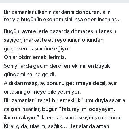
Müzik
Bir zamanlar ülkenin çarklarını döndüren, alın
teriyle bugünün ekonomisini inşa eden insanlar…
Piyasa
Bugün, aynı ellerle pazarda domatesin tanesini
sayıyor, markette et reyonunun önünden
Resmi İlanlar
geçerken başını öne eğiyor.
Sağlık
Onlar bizim emeklilerimiz.
Son yıllarda geçim derdi emeklinin en büyük
Sinemalar
gündemi haline geldi.
Aldıkları maaş, ay sonunu getirmeye değil, ayın
Siyaset
ortasını görmeye bile yetmiyor.
Spor
Bir zamanlar “rahat bir emeklilik” umuduyla sabırla
çalışan insanlar, bugün “faturayı mı ödeyeyim,
Teknoloji
ilacı mı alayım” ikilemi arasında sıkışmış durumda.
Kira, gıda, ulaşım, sağlık… Her alanda artan
Türkiye