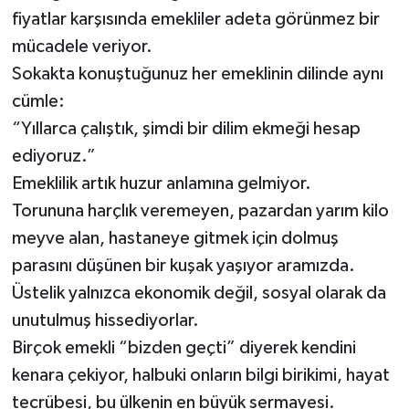
fiyatlar karşısında emekliler adeta görünmez bir
Video Haber
mücadele veriyor.
Sokakta konuştuğunuz her emeklinin dilinde aynı
Yaşam
cümle:
“Yıllarca çalıştık, şimdi bir dilim ekmeği hesap
Yeme-İçme
ediyoruz.”
Emeklilik artık huzur anlamına gelmiyor.
Yemek
Torununa harçlık veremeyen, pazardan yarım kilo
meyve alan, hastaneye gitmek için dolmuş
parasını düşünen bir kuşak yaşıyor aramızda.
Üstelik yalnızca ekonomik değil, sosyal olarak da
unutulmuş hissediyorlar.
Birçok emekli “bizden geçti” diyerek kendini
kenara çekiyor, halbuki onların bilgi birikimi, hayat
tecrübesi, bu ülkenin en büyük sermayesi.