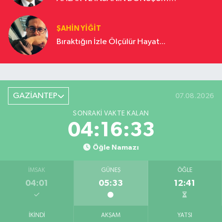
YOLCULUĞU
ŞAHIN YIĞIT
Bıraktığın İzle Ölçülür Hayat...
GAZİANTEP
07.08.2026
SONRAKI VAKTE KALAN
04:16:33
Öğle Namazı
İMSAK
GÜNEŞ
ÖĞLE
04:01
05:33
12:41
İKINDI
AKŞAM
YATSI