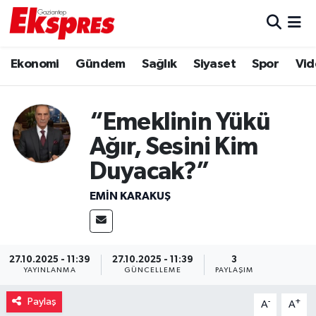
Eğitim
Hava Durumu
Ekonomi
Gündem
Sağlık
Siyaset
Spor
Vid
Ekonomi
Trafik Durumu
“Emeklinin Yükü
Gaziantep son dakika
Puan Durumu ve Fikstür
Ağır, Sesini Kim
Genel
Tüm Manşetler
Duyacak?”
EMIN KARAKUŞ
Gündem
Son Dakika Haberleri
Haberler
Haber Arşivi
27.10.2025 - 11:39
27.10.2025 - 11:39
3
Kültür Sanat
YAYINLANMA
GÜNCELLEME
PAYLAŞIM
Paylaş
-
+
Magazin
A
A