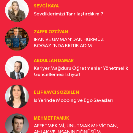
SEVGI KAYA
Sevdiklerimizi Tanrılaştırdık mı?
ZAFER OZCIVAN
İRAN VE UMMAN’DAN HÜRMÜZ
BOĞAZI’NDA KRİTİK ADIM
ABDULLAH DAMAR
Kariyer Mağduru Öğretmenler Yönetmelik
Güncellemesi İstiyor!
ELIF KAVCI SÖZBILEN
İş Yerinde Mobbing ve Ego Savaşları
MEHMET PAMUK
AFFETMEK Mİ, UNUTMAK MI: VİCDAN,
AHLAK VE İNSANIN DÖNÜŞÜM