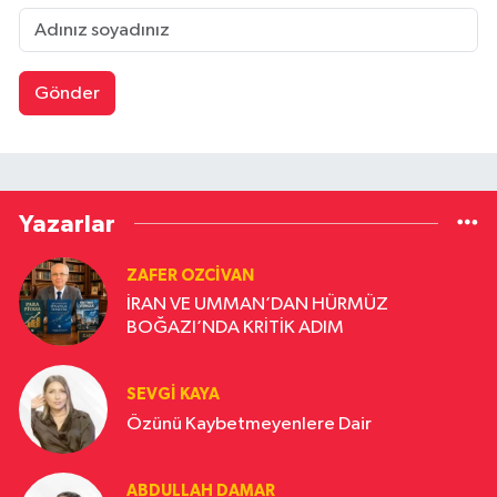
Gönder
Yazarlar
ZAFER OZCIVAN
İRAN VE UMMAN’DAN HÜRMÜZ
BOĞAZI’NDA KRİTİK ADIM
SEVGI KAYA
Özünü Kaybetmeyenlere Dair
ABDULLAH DAMAR