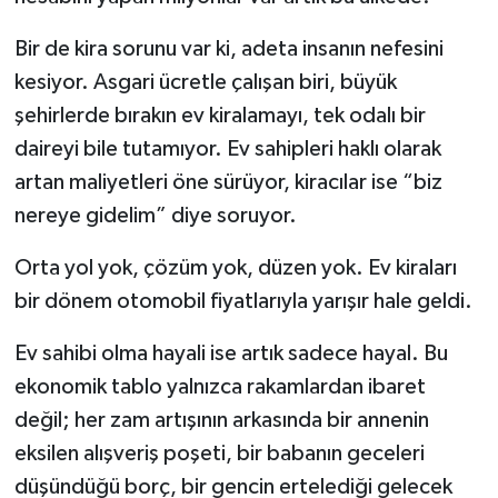
Bir de kira sorunu var ki, adeta insanın nefesini
Video Haber
kesiyor. Asgari ücretle çalışan biri, büyük
Yaşam
şehirlerde bırakın ev kiralamayı, tek odalı bir
daireyi bile tutamıyor. Ev sahipleri haklı olarak
Yeme-İçme
artan maliyetleri öne sürüyor, kiracılar ise “biz
nereye gidelim” diye soruyor.
Yemek
Orta yol yok, çözüm yok, düzen yok. Ev kiraları
bir dönem otomobil fiyatlarıyla yarışır hale geldi.
Ev sahibi olma hayali ise artık sadece hayal. Bu
ekonomik tablo yalnızca rakamlardan ibaret
değil; her zam artışının arkasında bir annenin
eksilen alışveriş poşeti, bir babanın geceleri
düşündüğü borç, bir gencin ertelediği gelecek