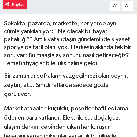
Paylaş
-
+
A
A
Müzik
Sokakta, pazarda, markette, her yerde aynı
Piyasa
cümle yankılanıyor: “Ne olacak bu hayat
pahalılığı?” Artık vatandaşın gündeminde siyaset,
Resmi İlanlar
spor ya da tatil planı yok. Herkesin aklında tek bir
soru var: Bu maaşla ay sonunu nasıl getireceğiz?
Sağlık
Temel ihtiyaçlar bile lüks haline geldi.
Sinemalar
Bir zamanlar sofraların vazgeçilmezi olan peynir,
zeytin, et… Şimdi raflarda sadece gözle
Siyaset
görülüyor.
Spor
Market arabaları küçüldü, poşetler hafifledi ama
ödenen para katlandı. Elektrik, su, doğalgaz,
Teknoloji
ulaşım derken cebinden çıkan her kuruşun
hesabını yapan milyonlar var artık bu ülkede.
Türkiye