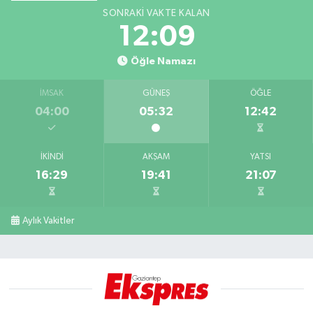
SONRAKI VAKTE KALAN
12:08
Öğle Namazı
İMSAK
GÜNEŞ
ÖĞLE
04:00
05:32
12:42
İKINDI
AKŞAM
YATSI
16:29
19:41
21:07
Aylık Vakitler