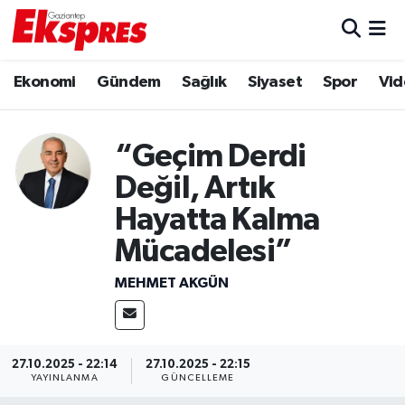
Eğitim
Hava Durumu
Ekonomi
Gündem
Sağlık
Siyaset
Spor
Vid
Ekonomi
Trafik Durumu
“Geçim Derdi
Gaziantep son dakika
Puan Durumu ve Fikstür
Değil, Artık
Genel
Tüm Manşetler
Hayatta Kalma
Mücadelesi”
Gündem
Son Dakika Haberleri
MEHMET AKGÜN
Haberler
Haber Arşivi
Kültür Sanat
27.10.2025 - 22:14
27.10.2025 - 22:15
YAYINLANMA
GÜNCELLEME
Magazin