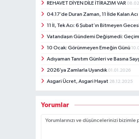
REHAVET DİYEN DİLE İTİRAZIM VAR
08.0
04.17’de Duran Zaman, 11 İlde Kalan Ac
11 İl, Tek Acı: 6 Şubat’ın Bitmeyen Geces
Vatandaşın Gündemi Değişmedi: Geçim
10 Ocak: Görünmeyen Emeğin Günü
10.
Adıyaman Tanıtım Günleri ve Basına Say
2026’ya Zamlarla Uyandık
01.01.2026
Asgari Ücret, Asgari Hayat
28.12.2025
Yorumlar