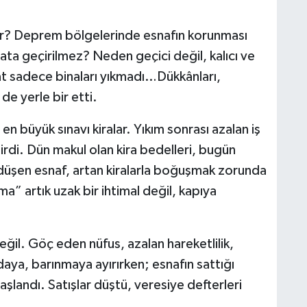
yor? Deprem bölgelerinde esnafın korunması
ata geçirilmez? Neden geçici değil, kalıcı ve
t sadece binaları yıkmadı…Dükkânları,
 de yerle bir etti.
 büyük sınavı kiralar. Yıkım sonrası azalan iş
tirdi. Dün makul olan kira bedelleri, bugün
düşen esnaf, artan kiralarla boğuşmak zorunda
a” artık uzak bir ihtimal değil, kapıya
ğil. Göç eden nüfus, azalan hareketlilik,
daya, barınmaya ayırırken; esnafın sattığı
şlandı. Satışlar düştü, veresiye defterleri