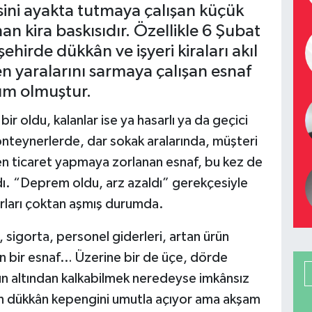
isini ayakta tutmaya çalışan küçük
 kira baskısıdır. Özellikle 6 Şubat
hirde dükkân ve işyeri kiraları akıl
en yaralarını sarmaya çalışan esnaf
ıkım olmuştur.
bir oldu, kalanlar ise ya hasarlı ya da geçici
nteynerlerde, dar sokak aralarında, müşteri
en ticaret yapmaya zorlanan esnaf, bu kez de
aldı. “Deprem oldu, arz azaldı” gerekçesiyle
ınırları çoktan aşmış durumda.
, sigorta, personel giderleri, artan ürün
an bir esnaf… Üzerine bir de üçe, dörde
kün altından kalkabilmek neredeyse imkânsız
ah dükkân kepengini umutla açıyor ama akşam