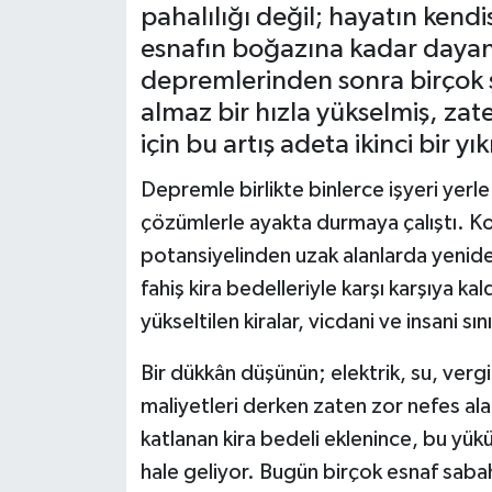
pahalılığı değil; hayatın kend
Müzik
esnafın boğazına kadar dayanan
depremlerinden sonra birçok şe
Piyasa
almaz bir hızla yükselmiş, zat
için bu artış adeta ikinci bir y
Resmi İlanlar
Depremle birlikte binlerce işyeri yerle 
Sağlık
çözümlerle ayakta durmaya çalıştı. Ko
potansiyelinden uzak alanlarda yenid
Sinemalar
fahiş kira bedelleriyle karşı karşıya k
Siyaset
yükseltilen kiralar, vicdani ve insani s
Bir dükkân düşünün; elektrik, su, vergi
Spor
maliyetleri derken zaten zor nefes al
Teknoloji
katlanan kira bedeli eklenince, bu yü
hale geliyor. Bugün birçok esnaf sab
Türkiye