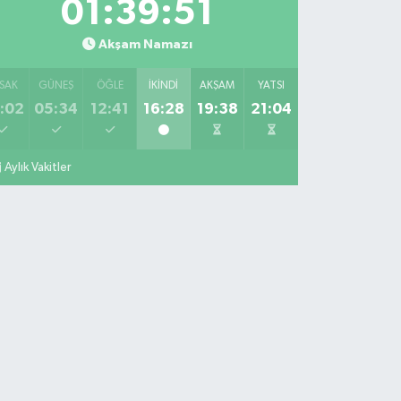
01:39:50
Akşam Namazı
SAK
GÜNEŞ
ÖĞLE
İKINDI
AKŞAM
YATSI
:02
05:34
12:41
16:28
19:38
21:04
Aylık Vakitler