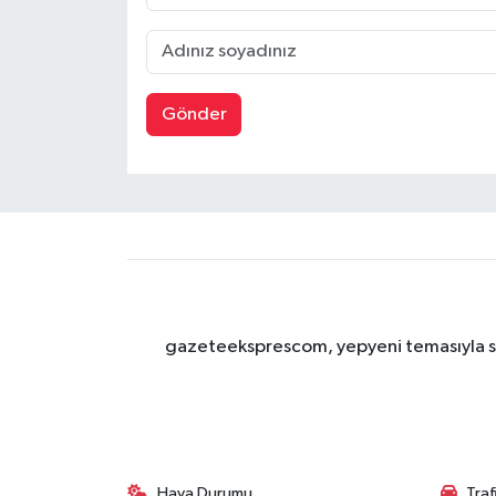
Gönder
gazeteeksprescom, yepyeni temasıyla sizl
Hava Durumu
Tra