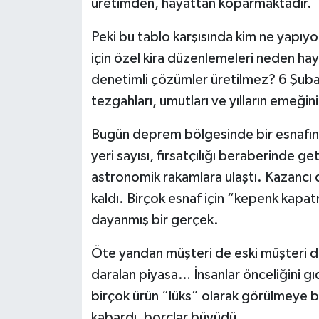
üretimden, hayattan koparmaktadır.
Peki bu tablo karşısında kim ne yapı
için özel kira düzenlemeleri neden hay
denetimli çözümler üretilmez? 6 Şuba
tezgahları, umutları ve yılların emeğini
Bugün deprem bölgesinde bir esnafın en
yeri sayısı, fırsatçılığı beraberinde ge
astronomik rakamlara ulaştı. Kazancı 
kaldı. Birçok esnaf için “kepenk kapatm
dayanmış bir gerçek.
Öte yandan müşteri de eski müşteri de
daralan piyasa… İnsanlar önceliğini gı
birçok ürün “lüks” olarak görülmeye ba
kabardı, borçlar büyüdü.