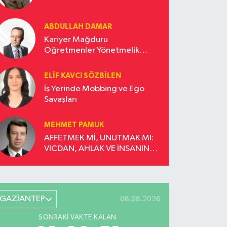
ABDULLAH DAMAR
Kariyer Mağduru
Öğretmenler Yönetmelik
Güncellemesi İstiyor!
ELIF KAVCI SÖZBILEN
İş Yerinde Mobbing ve Ego
Savaşları
MEHMET PAMUK
AFFETMEK Mİ, UNUTMAK MI:
VİCDAN, AHLAK VE İNSANIN
DÖNÜŞÜM YOLCULUĞU
GAZİANTEP
08.08.2026
SONRAKI VAKTE KALAN