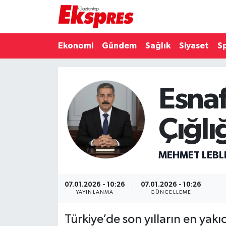
Eğitim
Hava Durumu
Ekonomi
Gündem
Sağlık
Siyaset
S
Ekonomi
Trafik Durumu
Esnaf
Gaziantep son dakika
Puan Durumu ve Fikstür
Genel
Tüm Manşetler
Çığlığ
Gündem
Son Dakika Haberleri
MEHMET LEBLE
Haberler
Haber Arşivi
07.01.2026 - 10:26
07.01.2026 - 10:26
Kültür Sanat
YAYINLANMA
GÜNCELLEME
Türkiye’de son yılların en yakı
Magazin