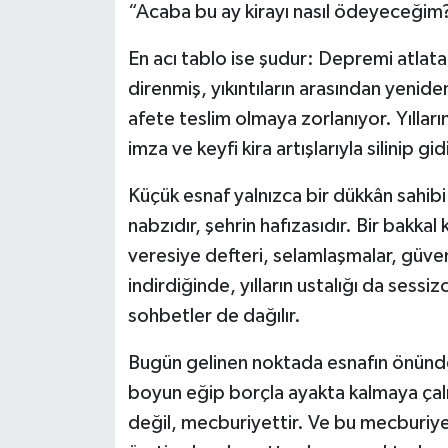
“Acaba bu ay kirayı nasıl ödeyeceğim?
Video Haber
En acı tablo ise şudur: Depremi atlat
direnmiş, yıkıntıların arasından yenid
Yaşam
afete teslim olmaya zorlanıyor. Yılların
imza ve keyfi kira artışlarıyla silinip gid
Yeme-İçme
Küçük esnaf yalnızca bir dükkân sahibi 
Yemek
nabzıdır, şehrin hafızasıdır. Bir bakk
veresiye defteri, selamlaşmalar, güve
indirdiğinde, yılların ustalığı da sessi
sohbetler de dağılır.
Bugün gelinen noktada esnafın önünde 
boyun eğip borçla ayakta kalmaya çalı
değil, mecburiyettir. Ve bu mecburiye