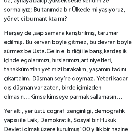
da, aynaya bakıp,yüksek sesle kendimize
sormalıyız; Bu tanımda bir Ülkede mi yaşıyoruz,
yönetici bu mantıkta mı?
Herşey de ,sap samana karıştırılmış, tarumar
edilmiş. Bu kervan böyle gitmez, bu devran böyle
sürmez be Usta.Gelin el birliği ile barış,kardeşlik
içinde egolarımızı, hırslarımızı,art niyetleri,
tahakküm zihniyetimizi bırakalım, yaşamın tadını
çıkartalım. Düşman sey're doymaz. Yeteri kadar
dış düşman var zaten, birde içimizden
olmasın...Kimse kimseye parmak sallamasın...
Yer altı, yer üstü coğrafi zenginliği, demografik
yapısı ile Laik, Demokratik, Sosyal bir Hukuk
Devleti olmak üzere kurulmuş100 yıllık bir hazine