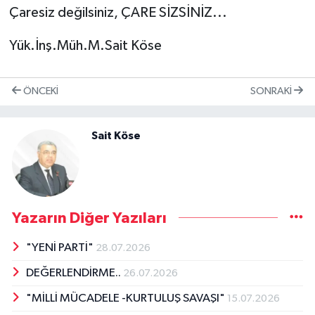
Çaresiz değilsiniz, ÇARE SİZSİNİZ...
Yük.İnş.Müh.M.Sait Köse
ÖNCEKI
SONRAKI
Sait Köse
Yazarın Diğer Yazıları
"YENİ PARTİ"
28.07.2026
DEĞERLENDİRME..
26.07.2026
"MİLLİ MÜCADELE -KURTULUŞ SAVAŞI"
15.07.2026