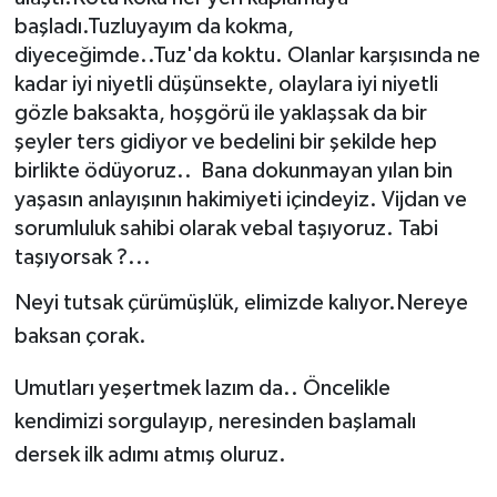
başladı.Tuzluyayım da kokma,
Müzik
diyeceğimde..Tuz'da koktu. Olanlar karşısında ne
kadar iyi niyetli düşünsekte, olaylara iyi niyetli
Piyasa
gözle baksakta, hoşgörü ile yaklaşsak da bir
şeyler ters gidiyor ve bedelini bir şekilde hep
Resmi İlanlar
birlikte ödüyoruz.. Bana dokunmayan yılan bin
yaşasın anlayışının hakimiyeti içindeyiz. Vijdan ve
Sağlık
sorumluluk sahibi olarak vebal taşıyoruz. Tabi
taşıyorsak ?...
Sinemalar
Neyi tutsak çürümüşlük, elimizde kalıyor.Nereye
Siyaset
baksan çorak.
Spor
Umutları yeşertmek lazım da.. Öncelikle
kendimizi sorgulayıp, neresinden başlamalı
Teknoloji
dersek ilk adımı atmış oluruz.
Türkiye