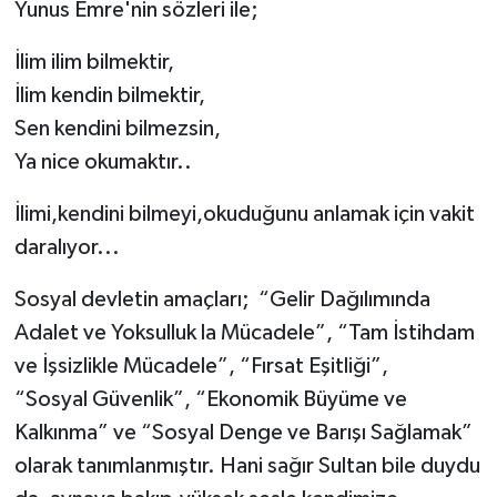
Yunus Emre'nin sözleri ile;
Video Haber
İlim ilim bilmektir,
İlim kendin bilmektir,
Yaşam
Sen kendini bilmezsin,
Ya nice okumaktır..
Yeme-İçme
İlimi,kendini bilmeyi,okuduğunu anlamak için vakit
Yemek
daralıyor...
Sosyal devletin amaçları; “Gelir Dağılımında
Adalet ve Yoksulluk la Mücadele”, “Tam İstihdam
ve İşsizlikle Mücadele”, “Fırsat Eşitliği”,
“Sosyal Güvenlik”, “Ekonomik Büyüme ve
Kalkınma” ve “Sosyal Denge ve Barışı Sağlamak”
olarak tanımlanmıştır. Hani sağır Sultan bile duydu