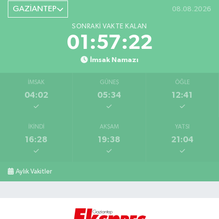
GAZİANTEP
08.08.2026
SONRAKI VAKTE KALAN
01:57:21
İmsak Namazı
İMSAK
GÜNEŞ
ÖĞLE
04:02
05:34
12:41
İKINDI
AKŞAM
YATSI
16:28
19:38
21:04
Aylık Vakitler