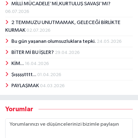
MİLLİ MÜCADELE'Mİ,KURTULUŞ SAVAŞI'MI?
06.07.2026
2 TEMMUZU UNUTMAMAK, GELECEĞİ BİRLİKTE
KURMAK
02.07.2026
Bu gün yaşanan olumsuzluklara tepki.
24.05.2026
BİTER Mİ BU İŞLER?
29.04.2026
KİM...
16.04.2026
Şışşşştttt...
01.04.2026
PAYLAŞMAK
04.03.2026
Yorumlar