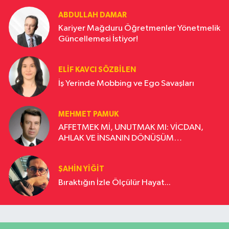
ABDULLAH DAMAR
Kariyer Mağduru Öğretmenler Yönetmelik
Güncellemesi İstiyor!
ELIF KAVCI SÖZBILEN
İş Yerinde Mobbing ve Ego Savaşları
MEHMET PAMUK
AFFETMEK Mİ, UNUTMAK MI: VİCDAN,
AHLAK VE İNSANIN DÖNÜŞÜM
YOLCULUĞU
ŞAHIN YIĞIT
Bıraktığın İzle Ölçülür Hayat...