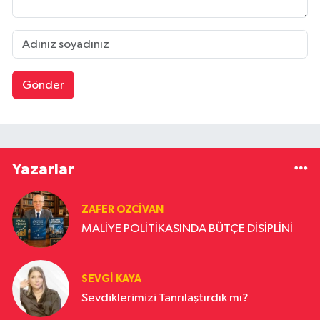
Gönder
Yazarlar
ZAFER OZCIVAN
MALİYE POLİTİKASINDA BÜTÇE DİSİPLİNİ
SEVGI KAYA
Sevdiklerimizi Tanrılaştırdık mı?