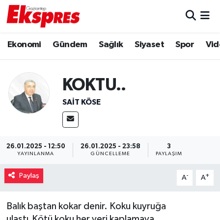
Eğitim
Hava Durumu
Ekonomi
Gündem
Sağlık
Siyaset
Spor
Vid
Ekonomi
Trafik Durumu
KOKTU..
Gaziantep son dakika
Puan Durumu ve Fikstür
SAIT KÖSE
Genel
Tüm Manşetler
Gündem
Son Dakika Haberleri
26.01.2025 - 12:50
26.01.2025 - 23:58
3
YAYINLANMA
GÜNCELLEME
PAYLAŞIM
Haberler
Haber Arşivi
Paylaş
-
+
A
A
Kültür Sanat
Balık baştan kokar denir. Koku kuyruğa
Magazin
ulaştı.Kötü koku her yeri kaplamaya