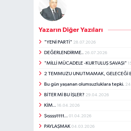
Yazarın Diğer Yazıları
"YENİ PARTİ"
28.07.2026
DEĞERLENDİRME..
26.07.2026
"MİLLİ MÜCADELE -KURTULUŞ SAVAŞI"
1
2 TEMMUZU UNUTMAMAK, GELECEĞİ B
Bu gün yaşanan olumsuzluklara tepki.
24
BİTER Mİ BU İŞLER?
29.04.2026
KİM...
16.04.2026
Şışşşştttt...
01.04.2026
PAYLAŞMAK
04.03.2026