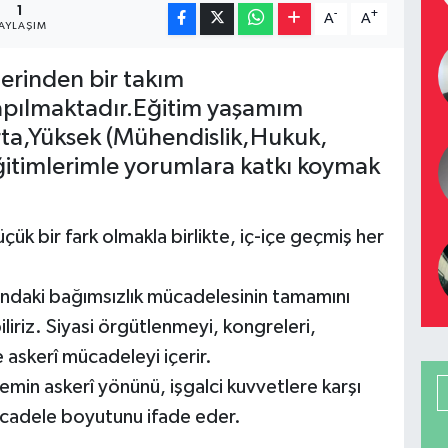
1
-
+
A
A
AYLAŞIM
zerinden bir takım
apılmaktadır.Eğitim yaşamım
ta,Yüksek (Mühendislik,Hukuk,
 Eğitimlerimle yorumlara katkı koymak
ük bir fark olmakla birlikte, iç-içe geçmiş her
ındaki bağımsızlık mücadelesinin tamamını
iriz. Siyasi örgütlenmeyi, kongreleri,
ve askerî mücadeleyi içerir.
min askerî yönünü, işgalci kuvvetlere karşı
mücadele boyutunu ifade eder.