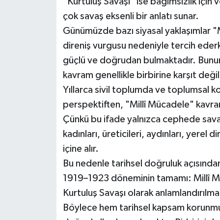
"Kurtuluş Savaşı" ise bağımsızlık için 
çok savaş eksenli bir anlatı sunar.
Günümüzde bazı siyasal yaklaşımlar "Mi
direniş vurgusu nedeniyle tercih ederk
güçlü ve doğrudan bulmaktadır. Bununla
kavram genellikle birbirine karşıt deği
Yıllarca sivil toplumda ve toplumsal k
perspektiften, "Millî Mücadele" kavr
Çünkü bu ifade yalnızca cephede savaş
kadınları, üreticileri, aydınları, yerel 
içine alır.
Bu nedenle tarihsel doğruluk açısında
1919–1923 döneminin tamamı: Millî Mü
Kurtuluş Savaşı olarak anlamlandırılmal
Böylece hem tarihsel kapsam korunmu