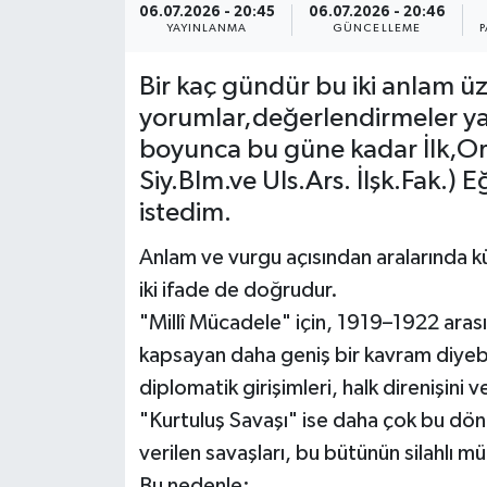
06.07.2026 - 20:45
06.07.2026 - 20:46
YAYINLANMA
GÜNCELLEME
P
Müzik
Bir kaç gündür bu iki anlam ü
Piyasa
yorumlar,değerlendirmeler y
boyunca bu güne kadar İlk,Or
Resmi İlanlar
Siy.Blm.ve Uls.Ars. İlşk.Fak.)
Sağlık
istedim.
Anlam ve vurgu açısından aralarında küç
Sinemalar
iki ifade de doğrudur.
Siyaset
"Millî Mücadele" için, 1919–1922 aras
kapsayan daha geniş bir kavram diyebil
Spor
diplomatik girişimleri, halk direnişini 
"Kurtuluş Savaşı" ise daha çok bu döne
Teknoloji
verilen savaşları, bu bütünün silahlı 
Türkiye
Bu nedenle: