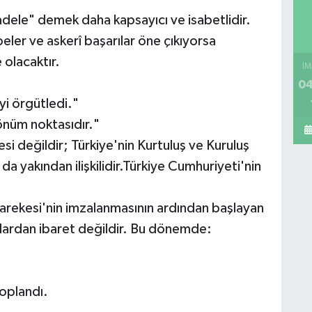
cadele" demek daha kapsayıcı ve isabetlidir.
ler ve askerî başarılar öne çıkıyorsa
 olacaktır.
İM
04
i örgütledi."
önüm noktasıdır."
si değildir; Türkiye'nin Kurtuluş ve Kuruluş
a da yakından ilişkilidir.Türkiye Cumhuriyeti'nin
rekesi'nin imzalanmasının ardından başlayan
şlardan ibaret değildir. Bu dönemde:
oplandı.