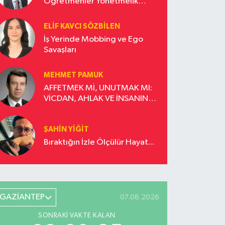
Öğretmenler Yönetmelik
Güncellemesi İstiyor!
ELIF KAVCI SÖZBILEN
İş Yerinde Mobbing ve Ego
Savaşları
MEHMET PAMUK
AFFETMEK Mİ, UNUTMAK MI:
VİCDAN, AHLAK VE İNSANIN
DÖNÜŞÜM YOLCULUĞU
ŞAHIN YIĞIT
Bıraktığın İzle Ölçülür Hayat...
GAZİANTEP
07.08.2026
SONRAKI VAKTE KALAN