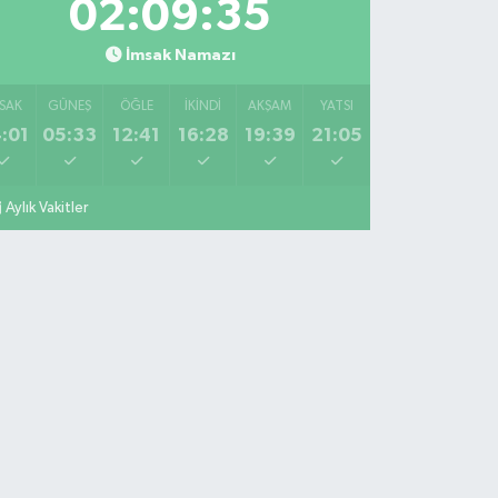
02:09:34
İmsak Namazı
SAK
GÜNEŞ
ÖĞLE
İKINDI
AKŞAM
YATSI
:01
05:33
12:41
16:28
19:39
21:05
Aylık Vakitler