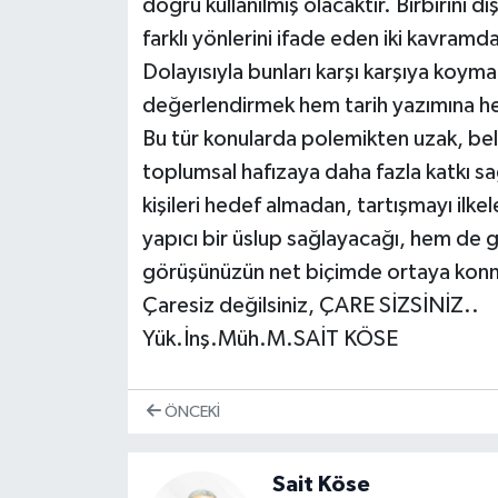
doğru kullanılmış olacaktır. Birbirini dış
farklı yönlerini ifade eden iki kavram
Dolayısıyla bunları karşı karşıya koym
değerlendirmek hem tarih yazımına h
Bu tür konularda polemikten uzak, belg
toplumsal hafızaya daha fazla katkı s
kişileri hedef almadan, tartışmayı ilke
yapıcı bir üslup sağlayacağı, hem de
görüşünüzün net biçimde ortaya konma
Çaresiz değilsiniz, ÇARE SİZSİNİZ..
Yük.İnş.Müh.M.SAİT KÖSE
ÖNCEKI
Sait Köse