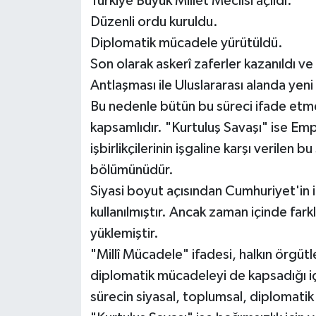
Türkiye Büyük Millet Meclisi açıldı.
Düzenli ordu kuruldu.
Diplomatik mücadele yürütüldü.
Son olarak askerî zaferler kazanıldı v
Antlaşması ile Uluslararası alanda yeni
Bu nedenle bütün bu süreci ifade etme
kapsamlıdır. "Kurtuluş Savaşı" ise Emper
işbirlikçilerinin işgaline karşı verilen bu
bölümünüdür.
Siyasi boyut açısından Cumhuriyet'in il
kullanılmıştır. Ancak zaman içinde farkl
yüklemiştir.
"Millî Mücadele" ifadesi, halkın örgütl
diplomatik mücadeleyi de kapsadığı içi
sürecin siyasal, toplumsal, diplomatik