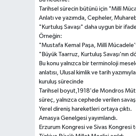
Tarihsel sürecin bütünü için "Millî Mü
Video Haber
Anlatı ve yazımda, Cepheler, Muharebe
"Kurtuluş Savaşı" daha uygun bir ifade
Yaşam
Örneğin:
"Mustafa Kemal Paşa, Millî Mücadele'y
Yeme-İçme
"Büyük Taarruz, Kurtuluş Savaşı'nın d
Yemek
Bu konu yalnızca bir terminoloji mesele
anlatısı, Ulusal kimlik ve tarih yazımıyl
kuruluş sürecinde
Tarihsel boyut,1918'de Mondros Müta
süreç, yalnızca cephede verilen sava
Yerel direniş hareketleri ortaya çıktı.
Amasya Genelgesi yayımlandı.
Erzurum Kongresi ve Sivas Kongresi t