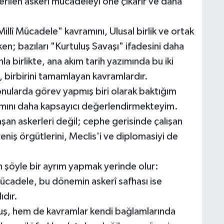
verilen askerî mücadeleyi öne çıkarır ve daha
llî Mücadele" kavramını, Ulusal birlik ve ortak
en; bazıları "Kurtuluş Savaşı" ifadesini daha
 birlikte, ana akım tarih yazımında bu iki
l, birbirini tamamlayan kavramlardır.
onularda görev yapmış biri olarak baktığım
amını daha kapsayıcı değerlendirmekteyim.
an askerleri değil; cephe gerisinde çalışan
direniş örgütlerini, Meclis'i ve diplomasiyi de
n şöyle bir ayrım yapmak yerinde olur:
cadele, bu dönemin askerî safhası ise
ıdır.
ş, hem de kavramlar kendi bağlamlarında