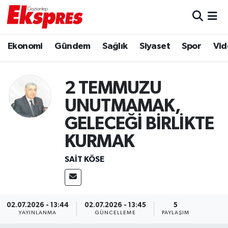
Eğitim
Hava Durumu
Ekonomi
Gündem
Sağlık
Siyaset
Spor
Vid
Ekonomi
Trafik Durumu
2 TEMMUZU
Gaziantep son dakika
Puan Durumu ve Fikstür
UNUTMAMAK,
Genel
Tüm Manşetler
GELECEĞİ BİRLİKTE
KURMAK
Gündem
Son Dakika Haberleri
SAIT KÖSE
Haberler
Haber Arşivi
Kültür Sanat
02.07.2026 - 13:44
02.07.2026 - 13:45
5
YAYINLANMA
GÜNCELLEME
PAYLAŞIM
Magazin