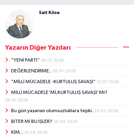
Sait Köse
Yazarın Diğer Yazıları
"YENİ PARTİ"
28.07.2026
DEĞERLENDİRME..
26.07.2026
"MİLLİ MÜCADELE -KURTULUŞ SAVAŞI"
15.07.2026
MİLLİ MÜCADELE'Mİ,KURTULUŞ SAVAŞI'MI?
06.07.2026
Bu gün yaşanan olumsuzluklara tepki.
24.05.2026
BİTER Mİ BU İŞLER?
29.04.2026
KİM...
16.04.2026