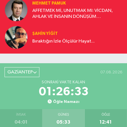
MEHMET PAMUK
AFFETMEK Mİ, UNUTMAK MI: VİCDAN,
AHLAK VE İNSANIN DÖNÜŞÜM
YOLCULUĞU
ŞAHIN YIĞIT
Bıraktığın İzle Ölçülür Hayat...
GAZİANTEP
07.08.2026
SONRAKI VAKTE KALAN
01:26:32
Öğle Namazı
İMSAK
GÜNEŞ
ÖĞLE
04:01
05:33
12:41