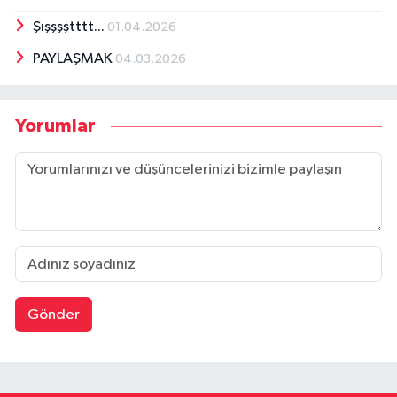
Şışşşştttt...
01.04.2026
PAYLAŞMAK
04.03.2026
Yorumlar
Gönder