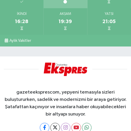
İKINDI
AKŞAM
YATSI
16:28
19:39
21:05
Aylık Vakitler
gazeteeksprescom, yepyeni temasıyla sizleri
buluştururken, sadelik ve modernizmi bir araya getiriyor.
Şatafattan kaçınıyor ve insanlara haber okuyabilecekleri
bir altyapı sunuyor.