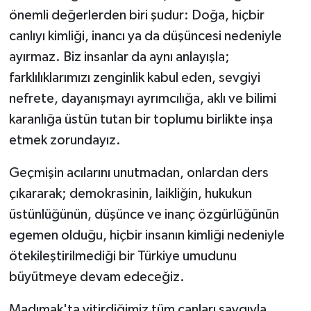
önemli değerlerden biri şudur: Doğa, hiçbir
Video Haber
canlıyı kimliği, inancı ya da düşüncesi nedeniyle
ayırmaz. Biz insanlar da aynı anlayışla;
Yaşam
farklılıklarımızı zenginlik kabul eden, sevgiyi
nefrete, dayanışmayı ayrımcılığa, aklı ve bilimi
Yeme-İçme
karanlığa üstün tutan bir toplumu birlikte inşa
Yemek
etmek zorundayız.
Geçmişin acılarını unutmadan, onlardan ders
çıkararak; demokrasinin, laikliğin, hukukun
üstünlüğünün, düşünce ve inanç özgürlüğünün
egemen olduğu, hiçbir insanın kimliği nedeniyle
ötekileştirilmediği bir Türkiye umudunu
büyütmeye devam edeceğiz.
Madımak'ta yitirdiğimiz tüm canları saygıyla