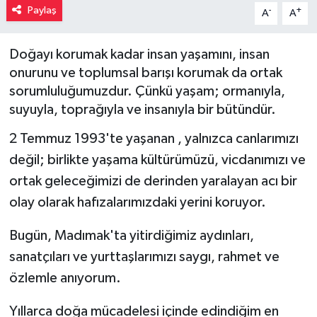
Paylaş
-
+
A
A
Müzik
Doğayı korumak kadar insan yaşamını, insan
Piyasa
onurunu ve toplumsal barışı korumak da ortak
sorumluluğumuzdur. Çünkü yaşam; ormanıyla,
Resmi İlanlar
suyuyla, toprağıyla ve insanıyla bir bütündür.
Sağlık
2 Temmuz 1993'te yaşanan , yalnızca canlarımızı
değil; birlikte yaşama kültürümüzü, vicdanımızı ve
Sinemalar
ortak geleceğimizi de derinden yaralayan acı bir
olay olarak hafızalarımızdaki yerini koruyor.
Siyaset
Bugün, Madımak'ta yitirdiğimiz aydınları,
Spor
sanatçıları ve yurttaşlarımızı saygı, rahmet ve
özlemle anıyorum.
Teknoloji
Yıllarca doğa mücadelesi içinde edindiğim en
Türkiye