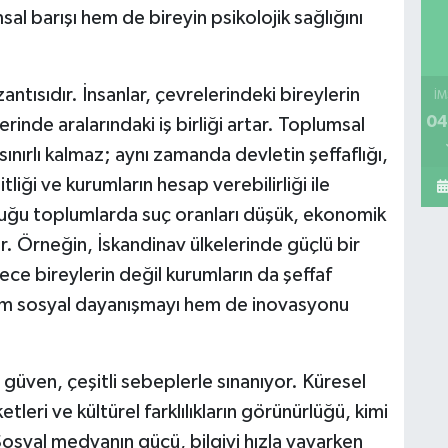
al barışı hem de bireyin psikolojik sağlığını
tısıdır. İnsanlar, çevrelerindeki bireylerin
İM
04
lerinde aralarındaki iş birliği artar. Toplumsal
 sınırlı kalmaz; aynı zamanda devletin şeffaflığı,
liği ve kurumların hesap verebilirliği ile
lduğu toplumlarda suç oranları düşük, ekonomik
. Örneğin, İskandinav ülkelerinde güçlü bir
ce bireylerin değil kurumların da şeffaf
hem sosyal dayanışmayı hem de inovasyonu
üven, çeşitli sebeplerle sınanıyor. Küresel
tleri ve kültürel farklılıkların görünürlüğü, kimi
osyal medyanın gücü, bilgiyi hızla yayarken