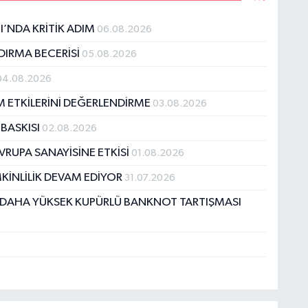
’NDA KRİTİK ADIM
06.08.2026
DIRMA BECERİSİ
05.08.2026
04.08.2026
 ETKİLERİNİ DEĞERLENDİRME
03.08.2026
BASKISI
02.08.2026
AVRUPA SANAYİSİNE ETKİSİ
01.08.2026
İNLİLİK DEVAM EDİYOR
31.07.2026
VE DAHA YÜKSEK KUPÜRLÜ BANKNOT TARTIŞMASI
6