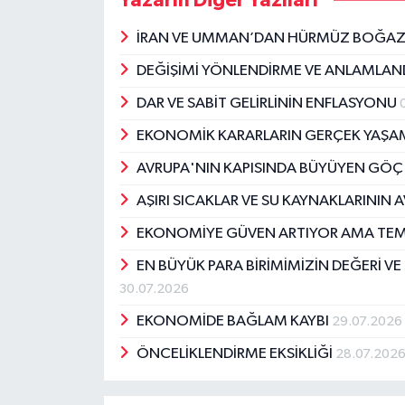
Yazarın Diğer Yazıları
İRAN VE UMMAN’DAN HÜRMÜZ BOĞAZI
DEĞİŞİMİ YÖNLENDİRME VE ANLAMLAN
DAR VE SABİT GELİRLİNİN ENFLASYONU
EKONOMİK KARARLARIN GERÇEK YAŞAM
AVRUPA'NIN KAPISINDA BÜYÜYEN GÖÇ 
AŞIRI SICAKLAR VE SU KAYNAKLARININ 
EKONOMİYE GÜVEN ARTIYOR AMA TEMK
EN BÜYÜK PARA BİRİMİMİZİN DEĞERİ 
30.07.2026
EKONOMİDE BAĞLAM KAYBI
29.07.2026
ÖNCELİKLENDİRME EKSİKLİĞİ
28.07.202