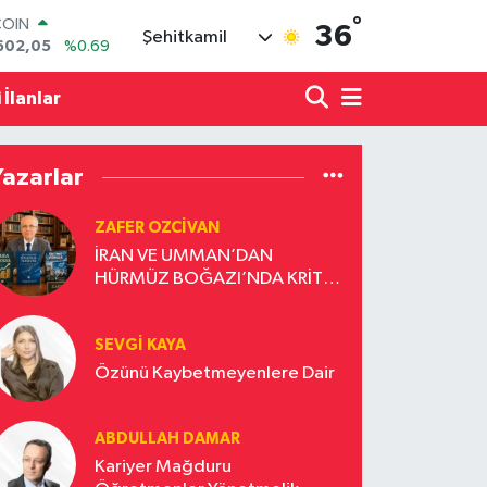
COIN
°
36
Şehitkamil
602,05
%0.69
LAR
5986
%0.06
 İlanlar
RO
0700
%0.1
RLİN
2438
%0.21
Yazarlar
M ALTIN
3.94
%0.32
ZAFER OZCIVAN
T100
İRAN VE UMMAN’DAN
768
%48
HÜRMÜZ BOĞAZI’NDA KRİTİK
ADIM
SEVGI KAYA
Özünü Kaybetmeyenlere Dair
ABDULLAH DAMAR
Kariyer Mağduru