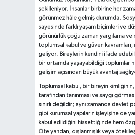
şekilleniyor. İnsanlar birbirine her z
Müzik
görünmez hâle gelmiş durumda. Sosyal m
Piyasa
sayesinde farklı yaşam biçimleri ve d
görünürlük çoğu zaman yargılama ve ö
Resmi İlanlar
toplumsal kabul ve güven kavramları, m
geliyor. Bireylerin kendini ifade edebil
Sağlık
bir ortamda yaşayabildiği toplumlar 
gelişim açısından büyük avantaj sağlıy
Sinemalar
Toplumsal kabul, bir bireyin kimliğini
Siyaset
tarafından tanınması ve saygı görmesi d
Spor
sınırlı değildir; aynı zamanda devlet p
gibi kurumsal yapıların işleyişine de ya
Teknoloji
kabul edildiğini hissettiğinde hem özg
Öte yandan, dışlanmışlık veya ötekile
Türkiye