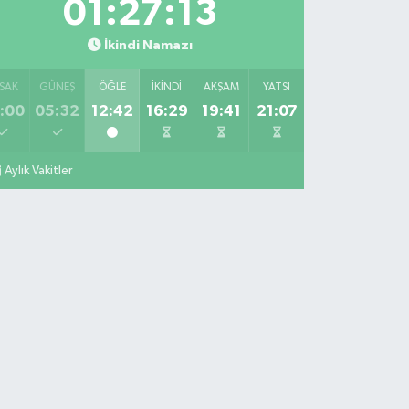
01:27:12
İkindi Namazı
SAK
GÜNEŞ
ÖĞLE
İKINDI
AKŞAM
YATSI
:00
05:32
12:42
16:29
19:41
21:07
Aylık Vakitler