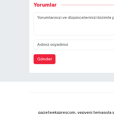
Yorumlar
Gönder
gazeteeksprescom, yepyeni temasıyla sizl