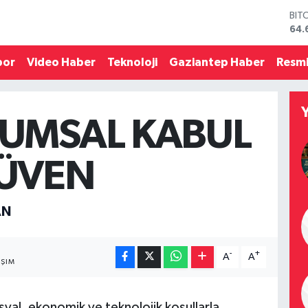
BIT
64.
DO
47,
por
Video Haber
Teknoloji
Gaziantep Haber
Resmi
EU
55,
STE
64,
UMSAL KABUL
GRA
651
BİS
GÜVEN
13.
AN
-
+
A
A
AŞIM
yal, ekonomik ve teknolojik koşullarla