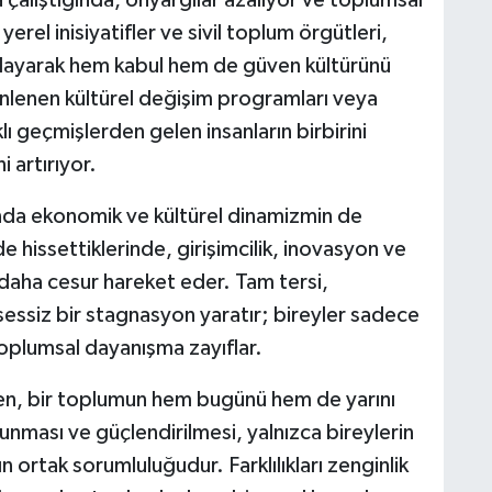
a çalıştığında, önyargılar azalıyor ve toplumsal
erel inisiyatifler ve sivil toplum örgütleri,
sağlayarak hem kabul hem de güven kültürünü
enlenen kültürel değişim programları veya
lı geçmişlerden gelen insanların birbirini
 artırıyor.
nda ekonomik ve kültürel dinamizmin de
de hissettiklerinde, girişimcilik, inovasyon ve
a daha cesur hareket eder. Tam tersi,
sessiz bir stagnasyon yaratır; bireyler sadece
toplumsal dayanışma zayıflar.
en, bir toplumun hem bugünü hem de yarını
unması ve güçlendirilmesi, yalnızca bireylerin
 ortak sorumluluğudur. Farklılıkları zenginlik