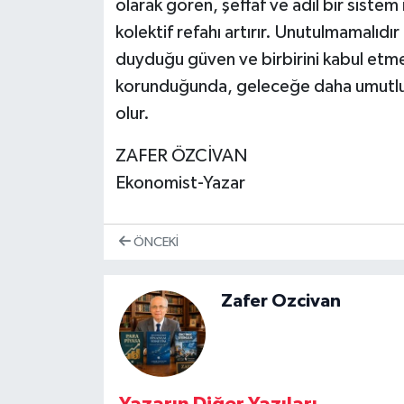
olarak gören, şeffaf ve adil bir sist
kolektif refahı artırır. Unutulmamalıdır
duyduğu güven ve birbirini kabul etme
korunduğunda, geleceğe daha umutlu
olur.
ZAFER ÖZCİVAN
Ekonomist-Yazar
ÖNCEKI
Zafer Ozcivan