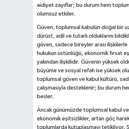
aidiyet zayıflar; bu durum hem toplums
Video Haber
olumsuz etkiler.
Güven, toplumsal kabulün doğal bir uzan
Yaşam
dürüst, adil ve tutarlı olduklarını bildik
Yeme-İçme
güven, sadece bireyler arası ilişkilerle
hukukun üstünlüğü, ekonomik fırsat eşit
Yemek
yakından ilişkilidir. Güvenin yüksek o
büyüme ve sosyal refah ise yüksek olur
toplumsal güven ve kabul kültürü, sade
çalışmasıyla desteklenir; bu durum 
besler.
Ancak günümüzde toplumsal kabul ve g
ekonomik eşitsizlikler, artan göç hareke
toplumlarda kutuplaşmayı tetikliyor. S