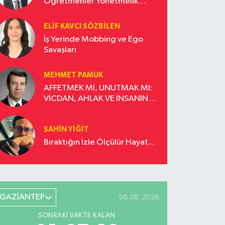
Öğretmenler Yönetmelik
Güncellemesi İstiyor!
ELIF KAVCI SÖZBILEN
İş Yerinde Mobbing ve Ego
Savaşları
MEHMET PAMUK
AFFETMEK Mİ, UNUTMAK MI:
VİCDAN, AHLAK VE İNSANIN
DÖNÜŞÜM YOLCULUĞU
ŞAHIN YIĞIT
Bıraktığın İzle Ölçülür Hayat...
GAZİANTEP
06.08.2026
SONRAKI VAKTE KALAN