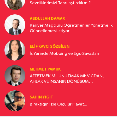
Sevdiklerimizi Tanrılaştırdık mı?
ABDULLAH DAMAR
Kariyer Mağduru Öğretmenler Yönetmelik
Güncellemesi İstiyor!
ELIF KAVCI SÖZBILEN
İş Yerinde Mobbing ve Ego Savaşları
MEHMET PAMUK
AFFETMEK Mİ, UNUTMAK MI: VİCDAN,
AHLAK VE İNSANIN DÖNÜŞÜM
YOLCULUĞU
ŞAHIN YIĞIT
Bıraktığın İzle Ölçülür Hayat...