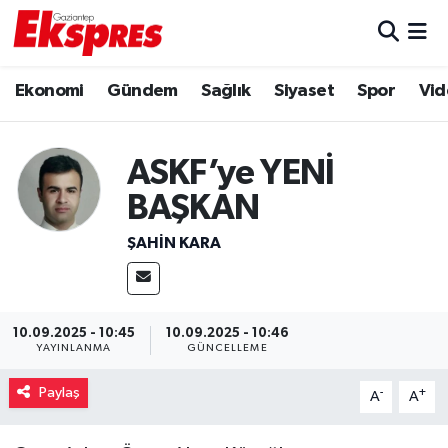
Eğitim
Hava Durumu
Ekonomi
Gündem
Sağlık
Siyaset
Spor
Vid
Ekonomi
Trafik Durumu
ASKF’ye YENİ
Gaziantep son dakika
Puan Durumu ve Fikstür
BAŞKAN
Genel
Tüm Manşetler
ŞAHIN KARA
Gündem
Son Dakika Haberleri
Haberler
Haber Arşivi
10.09.2025 - 10:45
10.09.2025 - 10:46
YAYINLANMA
GÜNCELLEME
Kültür Sanat
Paylaş
-
+
A
A
Magazin