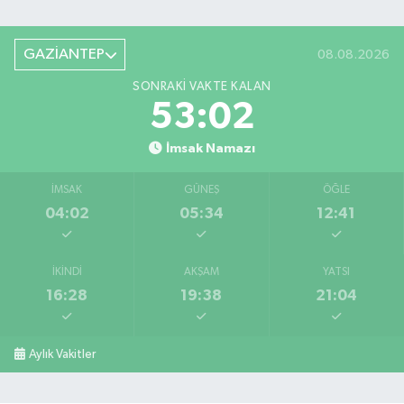
GAZİANTEP
08.08.2026
SONRAKI VAKTE KALAN
53:02
İmsak Namazı
İMSAK
GÜNEŞ
ÖĞLE
04:02
05:34
12:41
İKINDI
AKŞAM
YATSI
16:28
19:38
21:04
Aylık Vakitler