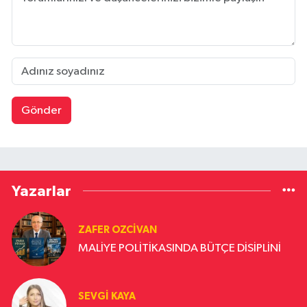
Gönder
Yazarlar
ZAFER OZCIVAN
MALİYE POLİTİKASINDA BÜTÇE DİSİPLİNİ
SEVGI KAYA