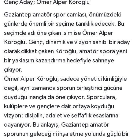
Genç Aday; Ömer Alper Köroğlu
Müzik
Gaziantep amatör spor camiası, önümüzdeki
günlerde önemli bir seçime tanıklık edecek. Bu
Piyasa
seçimde adı öne çıkan isim ise Ömer Alper
Köroğlu. Genç, dinamik ve vizyon sahibi bir aday
Resmi İlanlar
olarak dikkat çeken Köroğlu, amatör spora yeni
Sağlık
bir yaklaşım kazandırma hedefiyle sahneye
çıkıyor.
Sinemalar
Ömer Alper Köroğlu, sadece yönetici kimliğiyle
değil, aynı zamanda sporun birleştirici gücüne
Siyaset
duyduğu inançla da öne çıkıyor. Sporculara,
Spor
kulüplere ve gençlere dair ortaya koyduğu
vizyon; disiplin, adalet ve şeffaflık esaslarına
Teknoloji
dayanıyor. Bu anlayış, Gaziantep amatör
sporunun geleceğini inşa etme yolunda güçlü bir
Türkiye