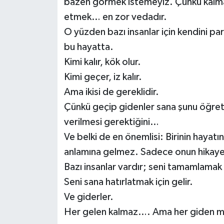
bazen görmek istemeyiz. Çünkü kalması
etmek… en zor vedadır.
Video Haber
O yüzden bazı insanlar için kendini par
bu hayatta.
Yaşam
Kimi kalır, kök olur.
Yeme-İçme
Kimi geçer, iz kalır.
Ama ikisi de gereklidir.
Yemek
Çünkü geçip gidenler sana şunu öğretir
verilmesi gerektiğini…
Ve belki de en önemlisi: Birinin haya
anlamına gelmez. Sadece onun hikayes
Bazı insanlar vardır; seni tamamlamak 
Seni sana hatırlatmak için gelir.
Ve giderler.
Her gelen kalmaz…. Ama her giden mut