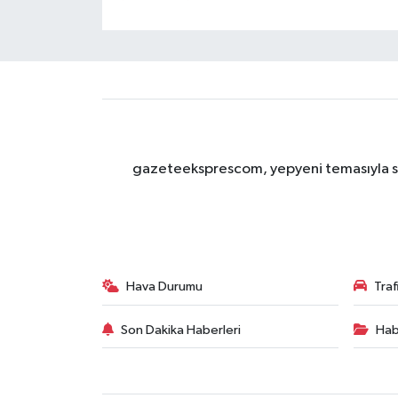
gazeteeksprescom, yepyeni temasıyla sizl
Hava Durumu
Tra
Son Dakika Haberleri
Hab