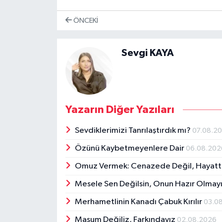
ÖNCEKI
Sevgi KAYA
Yazarın Diğer Yazıları
Sevdiklerimizi Tanrılaştırdık mı?
07.08.2
Özünü Kaybetmeyenlere Dair
06.08.202
Omuz Vermek: Cenazede Değil, Hayat
Mesele Sen Değilsin, Onun Hazır Olmayı
Merhametlinin Kanadı Çabuk Kırılır
03.0
Masum Değiliz, Farkındayız
02.08.2026