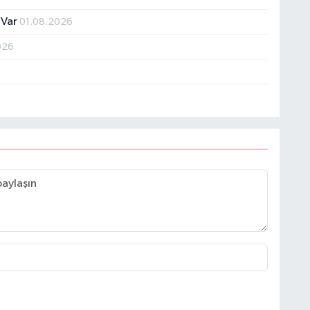
 Var
01.08.2026
026