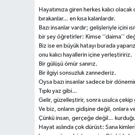
Hayatımıza giren herkes kalıcı olacak 
Müzik
bırakanlar… en kısa kalanlardır.
Piyasa
Bazı insanlar vardır; gelişleriyle içini ı
bir şey öğretirler: Kimse ‘’daima’’ değ
Resmi İlanlar
Biz ise en büyük hatayı burada yaparız
onu kalıcı hayallerin içine yerleştiririz.
Sağlık
Bir gülüşü ömür sanırız.
Sinemalar
Bir ilgiyi sonsuzluk zannederiz.
Oysa bazı insanlar sadece bir dönemin 
Siyaset
Tıpkı yaz gibi…
Gelir, güzelleştirir, sonra usulca çekip
Spor
Ve biz, onların gidişine değil, onlara v
Çünkü insan, gerçeğe değil… kurduğu h
Teknoloji
Hayat aslında çok dürüst: Sana kimler
Türkiye