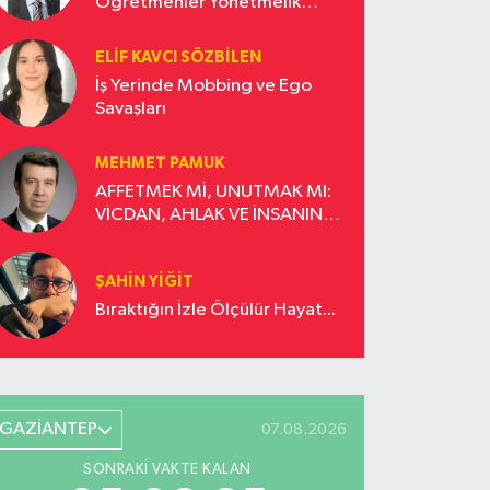
Öğretmenler Yönetmelik
Güncellemesi İstiyor!
ELIF KAVCI SÖZBILEN
İş Yerinde Mobbing ve Ego
Savaşları
MEHMET PAMUK
AFFETMEK Mİ, UNUTMAK MI:
VİCDAN, AHLAK VE İNSANIN
DÖNÜŞÜM YOLCULUĞU
ŞAHIN YIĞIT
Bıraktığın İzle Ölçülür Hayat...
GAZİANTEP
07.08.2026
SONRAKI VAKTE KALAN