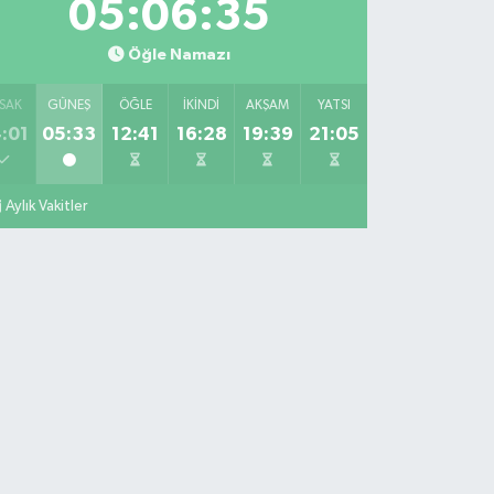
05:06:35
Öğle Namazı
SAK
GÜNEŞ
ÖĞLE
İKINDI
AKŞAM
YATSI
:01
05:33
12:41
16:28
19:39
21:05
Aylık Vakitler