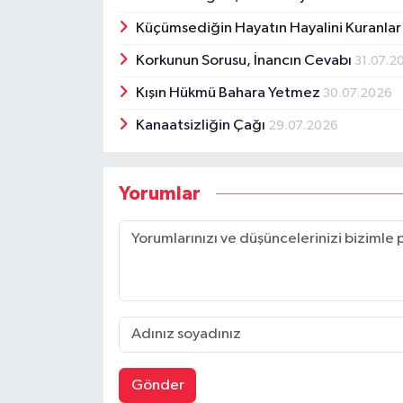
Küçümsediğin Hayatın Hayalini Kuranlar
Korkunun Sorusu, İnancın Cevabı
31.07.2
Kışın Hükmü Bahara Yetmez
30.07.2026
Kanaatsizliğin Çağı
29.07.2026
Yorumlar
Gönder