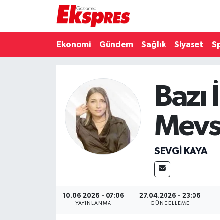
Eğitim
Hava Durumu
Ekonomi
Gündem
Sağlık
Siyaset
S
Ekonomi
Trafik Durumu
Bazı 
Gaziantep son dakika
Puan Durumu ve Fikstür
Genel
Tüm Manşetler
Mevs
Gündem
Son Dakika Haberleri
SEVGI KAYA
Haberler
Haber Arşivi
Kültür Sanat
10.06.2026 - 07:06
27.04.2026 - 23:06
YAYINLANMA
GÜNCELLEME
Magazin