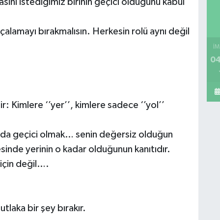
nı istediğimiz birinin geçici olduğunu kabul
çalamayı bırakmalısın. Herkesin rolü aynı değil
İM
04
: Kimlere ‘’yer’’, kimlere sadece ‘’yol’’
tında geçici olmak… senin değersiz olduğun
inde yerinin o kadar olduğunun kanıtıdır.
için değil….
laka bir şey bırakır.