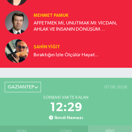
MEHMET PAMUK
AFFETMEK Mİ, UNUTMAK MI: VİCDAN,
AHLAK VE İNSANIN DÖNÜŞÜM
YOLCULUĞU
ŞAHIN YIĞIT
Bıraktığın İzle Ölçülür Hayat...
GAZİANTEP
07.08.2026
SONRAKI VAKTE KALAN
12:28
İkindi Namazı
İMSAK
GÜNEŞ
ÖĞLE