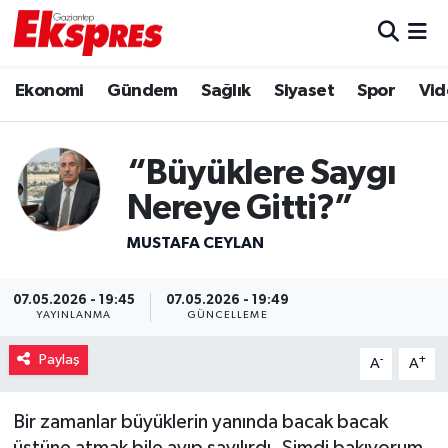
Eğitim
Hava Durumu
Ekonomi
Gündem
Sağlık
Siyaset
Spor
Vid
Ekonomi
Trafik Durumu
“Büyüklere Saygı
Gaziantep son dakika
Puan Durumu ve Fikstür
Nereye Gitti?”
Genel
Tüm Manşetler
MUSTAFA CEYLAN
Gündem
Son Dakika Haberleri
07.05.2026 - 19:45
07.05.2026 - 19:49
YAYINLANMA
GÜNCELLEME
Haberler
Haber Arşivi
Paylaş
-
+
A
A
Kültür Sanat
Bir zamanlar büyüklerin yanında bacak bacak
Magazin