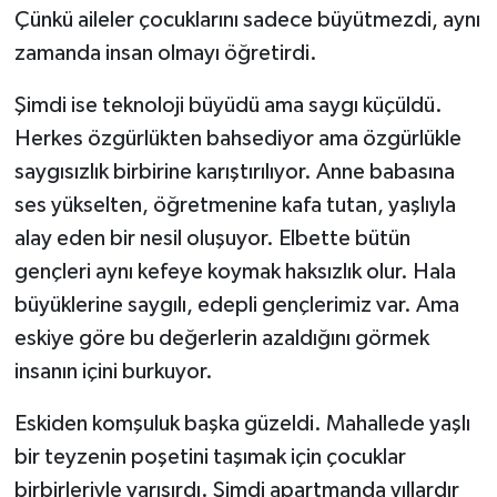
Çünkü aileler çocuklarını sadece büyütmezdi, aynı
zamanda insan olmayı öğretirdi.
Video Haber
Şimdi ise teknoloji büyüdü ama saygı küçüldü.
Yaşam
Herkes özgürlükten bahsediyor ama özgürlükle
Yeme-İçme
saygısızlık birbirine karıştırılıyor. Anne babasına
ses yükselten, öğretmenine kafa tutan, yaşlıyla
Yemek
alay eden bir nesil oluşuyor. Elbette bütün
gençleri aynı kefeye koymak haksızlık olur. Hala
büyüklerine saygılı, edepli gençlerimiz var. Ama
eskiye göre bu değerlerin azaldığını görmek
insanın içini burkuyor.
Eskiden komşuluk başka güzeldi. Mahallede yaşlı
bir teyzenin poşetini taşımak için çocuklar
birbirleriyle yarışırdı. Şimdi apartmanda yıllardır