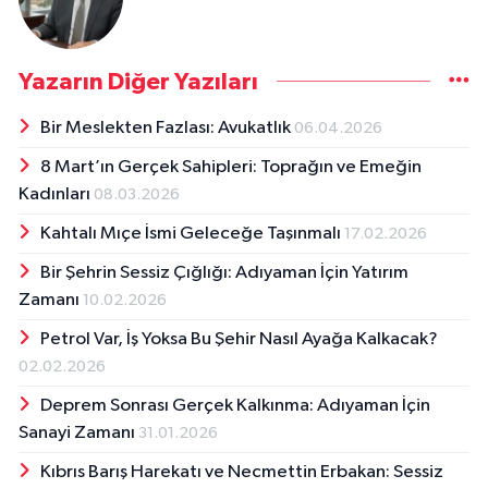
Yazarın Diğer Yazıları
Bir Meslekten Fazlası: Avukatlık
06.04.2026
8 Mart’ın Gerçek Sahipleri: Toprağın ve Emeğin
Kadınları
08.03.2026
Kahtalı Mıçe İsmi Geleceğe Taşınmalı
17.02.2026
Bir Şehrin Sessiz Çığlığı: Adıyaman İçin Yatırım
Zamanı
10.02.2026
Petrol Var, İş Yoksa Bu Şehir Nasıl Ayağa Kalkacak?
02.02.2026
Deprem Sonrası Gerçek Kalkınma: Adıyaman İçin
Sanayi Zamanı
31.01.2026
Kıbrıs Barış Harekatı ve Necmettin Erbakan: Sessiz