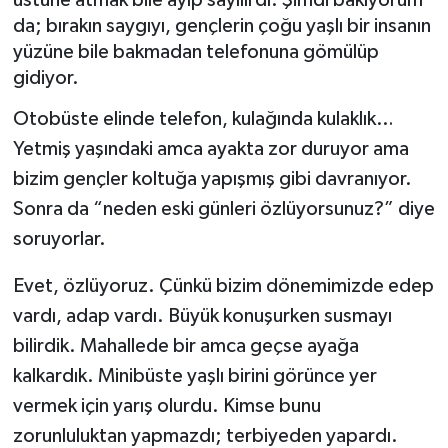
üstüne atmak bile ayıp sayılırdı. Şimdi bakıyorum
da; bırakın saygıyı, gençlerin çoğu yaşlı bir insanın
Müzik
yüzüne bile bakmadan telefonuna gömülüp
gidiyor.
Piyasa
Otobüste elinde telefon, kulağında kulaklık…
Resmi İlanlar
Yetmiş yaşındaki amca ayakta zor duruyor ama
bizim gençler koltuğa yapışmış gibi davranıyor.
Sağlık
Sonra da “neden eski günleri özlüyorsunuz?” diye
soruyorlar.
Sinemalar
Evet, özlüyoruz. Çünkü bizim dönemimizde edep
Siyaset
vardı, adap vardı. Büyük konuşurken susmayı
Spor
bilirdik. Mahallede bir amca geçse ayağa
kalkardık. Minibüste yaşlı birini görünce yer
Teknoloji
vermek için yarış olurdu. Kimse bunu
zorunluluktan yapmazdı; terbiyeden yapardı.
Türkiye