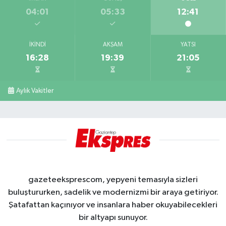
04:01
05:33
12:41
İKINDI
AKŞAM
YATSI
16:28
19:39
21:05
Aylık Vakitler
gazeteeksprescom, yepyeni temasıyla sizleri
buluştururken, sadelik ve modernizmi bir araya getiriyor.
Şatafattan kaçınıyor ve insanlara haber okuyabilecekleri
bir altyapı sunuyor.