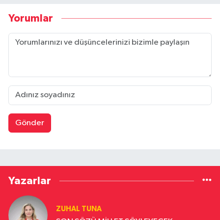
adım atarken yalnızca mutluluğu değil, acıyı da
Yorumlar
göze alırız. Ama yine de hayatı ileriye taşıyan
şey, bu cesur adımlardır. Kimi zaman geçmiş
seçimlerimizi düşündüğümüzde suçluluk veya
pişmanlık duyabiliriz. Kaybettiklerimizi, hata
yaptıklarımızı hatırlarız. Bu duygular ağır gelse
de aslında bize şunu öğretir: Seçimlerimizden
kaçamayız. İnsan olmanın özü, hem güzellikleri
hem de eksiklikleriyle kendi hayatımızın
sorumluluğunu alabilmektir. Amacı Her Gün
Yeniden Seçmek Hayat bize gösterir ki:
Gönder
Hayatın amacı bir kere bulunup rafa
kaldırılacak bir şey değildir. Tam tersine, her
gün yeniden seçilir, yeniden anlamlandırılır.
Sabah uyandığımızda “Bugün nasıl bir insan
olmak istiyorum?” diye kendimize sormak,
Yazarlar
aslında hayatın amacına verdiğimiz cevaptır.
Gün sonunda “Bugün yaptıklarım beni kim
yaptı?” sorusunu sormak ise yönümüzü
ZUHAL TUNA
gözden geçirmenin yoludur. Amaç dediğimiz