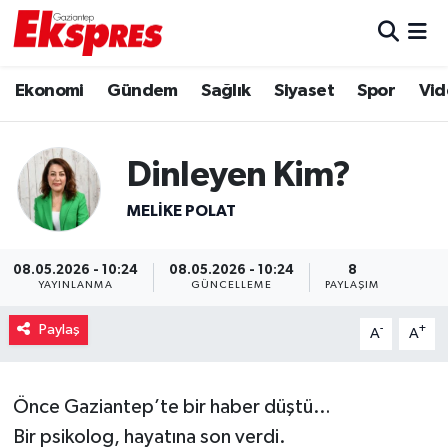
Eğitim
Hava Durumu
Ekonomi
Gündem
Sağlık
Siyaset
Spor
Vid
Ekonomi
Trafik Durumu
Dinleyen Kim?
Gaziantep son dakika
Puan Durumu ve Fikstür
MELIKE POLAT
Genel
Tüm Manşetler
08.05.2026 - 10:24
08.05.2026 - 10:24
8
Gündem
Son Dakika Haberleri
YAYINLANMA
GÜNCELLEME
PAYLAŞIM
Paylaş
Haberler
Haber Arşivi
-
+
A
A
Kültür Sanat
Önce Gaziantep’te bir haber düştü…
Magazin
Bir psikolog, hayatına son verdi.