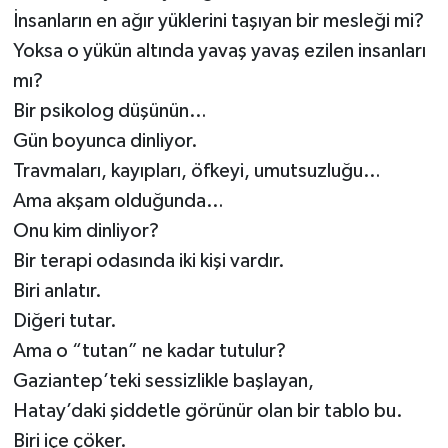
İnsanların en ağır yüklerini taşıyan bir mesleği mi?
Video Haber
Yoksa o yükün altında yavaş yavaş ezilen insanları
mı?
Yaşam
Bir psikolog düşünün…
Gün boyunca dinliyor.
Yeme-İçme
Travmaları, kayıpları, öfkeyi, umutsuzluğu…
Ama akşam olduğunda…
Yemek
Onu kim dinliyor?
Bir terapi odasında iki kişi vardır.
Biri anlatır.
Diğeri tutar.
Ama o “tutan” ne kadar tutulur?
Gaziantep’teki sessizlikle başlayan,
Hatay’daki şiddetle görünür olan bir tablo bu.
Biri içe çöker.