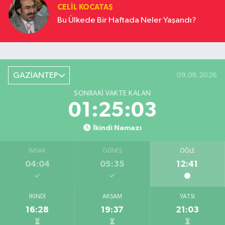
CELIL KOCATAŞ
Bu Ülkede Bir Haftada Neler Yaşandı?
GAZİANTEP
09.08.2026
SONRAKI VAKTE KALAN
01:25:02
İkindi Namazı
İMSAK
GÜNEŞ
ÖĞLE
04:04
05:35
12:41
İKINDI
AKŞAM
YATSI
16:28
19:37
21:03