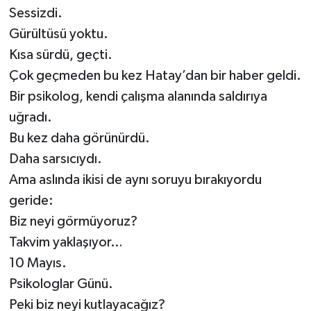
Sessizdi.
Müzik
Gürültüsü yoktu.
Kısa sürdü, geçti.
Piyasa
Çok geçmeden bu kez Hatay’dan bir haber geldi.
Bir psikolog, kendi çalışma alanında saldırıya
Resmi İlanlar
uğradı.
Sağlık
Bu kez daha görünürdü.
Daha sarsıcıydı.
Sinemalar
Ama aslında ikisi de aynı soruyu bırakıyordu
geride:
Siyaset
Biz neyi görmüyoruz?
Spor
Takvim yaklaşıyor…
10 Mayıs.
Teknoloji
Psikologlar Günü.
Peki biz neyi kutlayacağız?
Türkiye