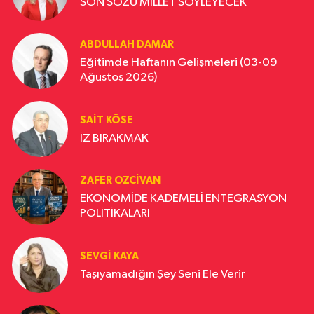
SON SÖZÜ MİLLET SÖYLEYECEK
şey, büyük sözlerden çok, küçük ve bilinçli
seçimlerle hayatımıza işler. Cesaretle,
samimiyetle, tekrar tekrar yeniden seçtiğimiz
ABDULLAH DAMAR
bir yaşam yoludur. Hayatın amacını bulmak için
Eğitimde Haftanın Gelişmeleri (03-09
mucizevi bir cevaba ihtiyacımız yok. Her gün
Ağustos 2026)
attığımız küçük adımlar, yaptığımız seçimler
bizi biz yapar. Kendinize şunu sorun: “Bugün
yaptıklarım, olmak istediğim insanla örtüşüyor
SAIT KÖSE
mu?” Geçmişin pişmanlıklarına takılıp kalmayın;
İZ BIRAKMAK
onları bir ders olarak görün. Geleceğin
belirsizliği karşısında korku hissetmek
normaldir, ama unutmayın: Cesaret, korkunun
ZAFER OZCIVAN
yokluğu değil, korkuya rağmen seçim
EKONOMİDE KADEMELİ ENTEGRASYON
yapabilmektir. Hayatın anlamı, bir başkasının
POLİTİKALARI
bize sunacağı hazır bir reçetede değil; bizim
her gün yeniden verdiğimiz kararlarda saklıdır.
Cesaretle seçen, hayatına yön veren insan
SEVGI KAYA
gerçekten yaşamış olur.
Taşıyamadığın Şey Seni Ele Verir