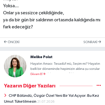
Yoksa…
Onlar ya sessizce çekildiğinde,
ya da bir gün bir saldırının ortasında kaldığında mı
fark edeceğiz?
ÖNCEKI
SONRAKI
Melike Polat
Hayatın Amacı: Tesadüf mü, Seçim mi? Hayatın
belli bir döneminde hepimizin aklına şu sorular
düşer: “Ne için yaşıyorum? Hayatımın amacı
Devam Et
ne? Benim yolum nereye çıkacak?” Bu sorular
basit meraklardan ibaret değildir. Çünkü insan
Yazarın Diğer Yazıları
için hayatın anlamı ve amacı, ekmek ve su
kadar önemlidir. Amaç, bize yön verir, zor
CHP Bölündü, Özgür Özel Yeni Bir Yol Açıyor: Bu Kez
zamanlarda ayağa kalkmamızı sağlar. Amacını
Umut Tüketilmesin
21.07.2026
yitiren bir insan, karanlık bir odada yolunu