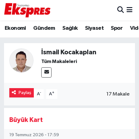
Eğitim
Hava Durumu
Ekonomi
Gündem
Sağlık
Siyaset
Spor
Vid
Ekonomi
Trafik Durumu
İsmail Kocakaplan
Gaziantep son dakika
Puan Durumu ve Fikstür
Tüm Makaleleri
Genel
Tüm Manşetler
Gündem
Son Dakika Haberleri
Paylaş
-
+
17 Makale
A
A
Haberler
Haber Arşivi
Kültür Sanat
Büyük Kart
Magazin
19 Temmuz 2026 - 17:59