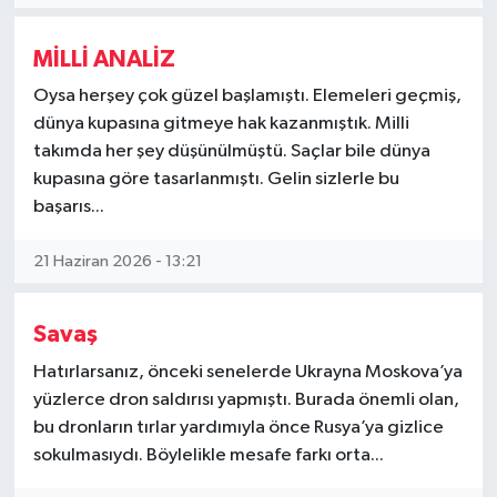
Müzik
MİLLİ ANALİZ
Piyasa
Oysa herşey çok güzel başlamıştı. Elemeleri geçmiş,
dünya kupasına gitmeye hak kazanmıştık. Milli
takımda her şey düşünülmüştü. Saçlar bile dünya
Resmi İlanlar
kupasına göre tasarlanmıştı. Gelin sizlerle bu
başarıs...
Sağlık
21 Haziran 2026 - 13:21
Sinemalar
Siyaset
Savaş
Hatırlarsanız, önceki senelerde Ukrayna Moskova’ya
Spor
yüzlerce dron saldırısı yapmıştı. Burada önemli olan,
bu dronların tırlar yardımıyla önce Rusya’ya gizlice
Teknoloji
sokulmasıydı. Böylelikle mesafe farkı orta...
Türkiye