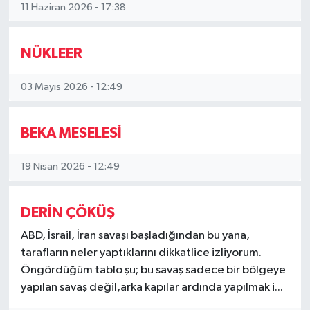
11 Haziran 2026 - 17:38
Video Haber
NÜKLEER
Yaşam
03 Mayıs 2026 - 12:49
Yeme-İçme
BEKA MESELESİ
Yemek
19 Nisan 2026 - 12:49
DERİN ÇÖKÜŞ
ABD, İsrail, İran savaşı başladığından bu yana,
tarafların neler yaptıklarını dikkatlice izliyorum.
Öngördüğüm tablo şu; bu savaş sadece bir bölgeye
yapılan savaş değil,arka kapılar ardında yapılmak i...