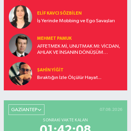
ELIF KAVCI SÖZBILEN
İş Yerinde Mobbing ve Ego Savaşları
MEHMET PAMUK
AFFETMEK Mİ, UNUTMAK MI: VİCDAN,
AHLAK VE İNSANIN DÖNÜŞÜM
YOLCULUĞU
ŞAHIN YIĞIT
Bıraktığın İzle Ölçülür Hayat...
GAZİANTEP
07.08.2026
SONRAKI VAKTE KALAN
01:42:07