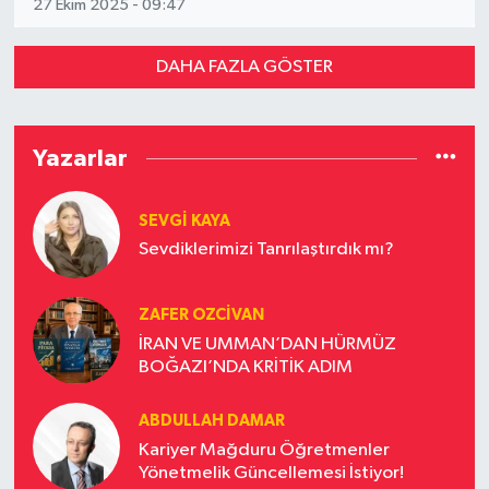
27 Ekim 2025 - 09:47
DAHA FAZLA GÖSTER
Yazarlar
SEVGI KAYA
Sevdiklerimizi Tanrılaştırdık mı?
ZAFER OZCIVAN
İRAN VE UMMAN’DAN HÜRMÜZ
BOĞAZI’NDA KRİTİK ADIM
ABDULLAH DAMAR
Kariyer Mağduru Öğretmenler
Yönetmelik Güncellemesi İstiyor!