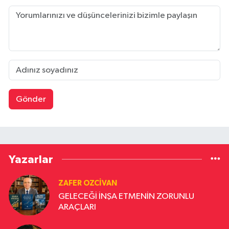
Gönder
Yazarlar
ZAFER OZCIVAN
GELECEĞİ İNŞA ETMENİN ZORUNLU
ARAÇLARI