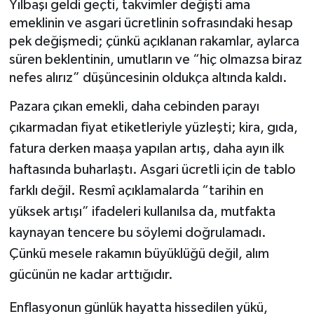
Yılbaşı geldi geçti, takvimler değişti ama
emeklinin ve asgari ücretlinin sofrasındaki hesap
Müzik
pek değişmedi; çünkü açıklanan rakamlar, aylarca
süren beklentinin, umutların ve “hiç olmazsa biraz
Piyasa
nefes alırız” düşüncesinin oldukça altında kaldı.
Resmi İlanlar
Pazara çıkan emekli, daha cebinden parayı
çıkarmadan fiyat etiketleriyle yüzleşti; kira, gıda,
Sağlık
fatura derken maaşa yapılan artış, daha ayın ilk
Sinemalar
haftasında buharlaştı. Asgari ücretli için de tablo
farklı değil. Resmî açıklamalarda “tarihin en
Siyaset
yüksek artışı” ifadeleri kullanılsa da, mutfakta
kaynayan tencere bu söylemi doğrulamadı.
Spor
Çünkü mesele rakamın büyüklüğü değil, alım
gücünün ne kadar arttığıdır.
Teknoloji
Enflasyonun günlük hayatta hissedilen yükü,
Türkiye