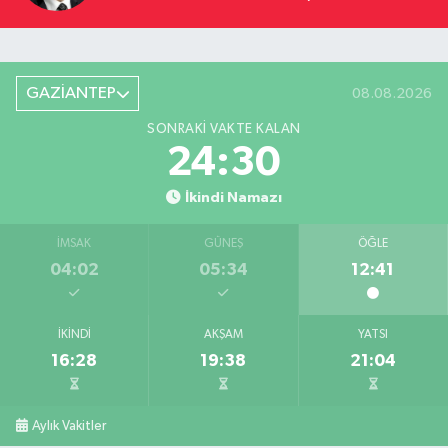
YOLCULUĞU
GAZİANTEP
08.08.2026
SONRAKI VAKTE KALAN
24:29
İkindi Namazı
İMSAK
GÜNEŞ
ÖĞLE
04:02
05:34
12:41
İKINDI
AKŞAM
YATSI
16:28
19:38
21:04
Aylık Vakitler