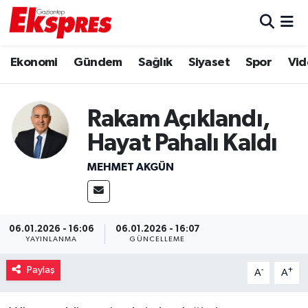
Eğitim
Hava Durumu
Ekonomi
Gündem
Sağlık
Siyaset
Spor
Vid
Ekonomi
Trafik Durumu
Rakam Açıklandı,
Gaziantep son dakika
Puan Durumu ve Fikstür
Hayat Pahalı Kaldı
Genel
Tüm Manşetler
MEHMET AKGÜN
Gündem
Son Dakika Haberleri
Haberler
Haber Arşivi
06.01.2026 - 16:06
06.01.2026 - 16:07
YAYINLANMA
GÜNCELLEME
Kültür Sanat
Paylaş
-
+
A
A
Magazin