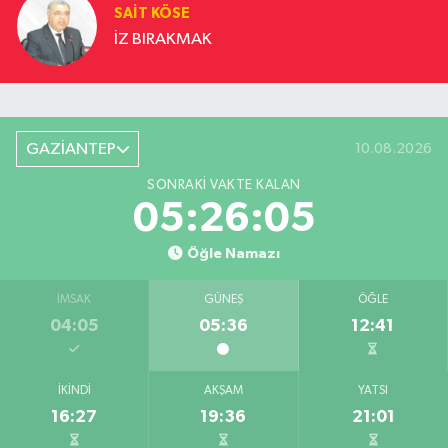
SAIT KÖSE
İZ BIRAKMAK
GAZİANTEP
10.08.2026
SONRAKI VAKTE KALAN
05:26:04
Öğle Namazı
İMSAK
GÜNEŞ
ÖĞLE
04:05
05:36
12:41
İKINDI
AKŞAM
YATSI
16:27
19:36
21:01