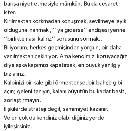
barışa niyet etmesiyle mümkün. Bu da cesaret
ister.
Video Haber
Kırılmaktan korkmadan konuşmak, sevilmeye layık
Yaşam
olduğuna inanmak , ‘’ ya giderse’’ endişesi yerine
‘’birlikte nasıl kalırız’’ sorusunu sormak…
Yeme-İçme
Biliyorum, herkes geçmişinden yorgun, bir daha
yanılmaktan çekiniyor. Ama kendimizi koruyacağız
Yemek
diye aşka kapımızı kapatırsak, en büyük yenilgiyi
biz alırız.
Kalbinizi bir kale gibi örmektense, bir bahçe gibi
açın; geleni tanıyın, kalanı büyütün bu kadar basit,
zorlaştırmayın.
İlişkilerde strateji değil, samimiyet kazanır.
Ve en çok da kendiniz olabildiğiniz yerde
iyileşirsiniz.