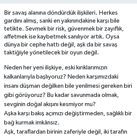
Müzik
Bir savaş alanına döndürdük ilişkileri. Herkes
gardını almış, sanki en yakınındakine karşı bile
Piyasa
tetikte. Sevmek bir risk, güvenmek bir zayıflık,
affetmek ise kaybetmek sanılıyor artık. Oysa
Resmi İlanlar
dünya bir cephe hattı değil, aşk da bir savaş
taktiğiyle yönetilecek bir oyun değil.
Sağlık
Neden her yeni ilişkiye, eski kırıklarımızın
Sinemalar
kalkanlarıyla başlıyoruz? Neden karşımızdaki
insanı düşman değilken bile yenilmesi gereken biri
Siyaset
gibi görüyoruz? Bu kadar savunmada olmak,
sevginin doğal akışını kesmiyor mu?
Spor
Aşka karşı bakış açımızı değiştirmeden, sağlıklı bir
Teknoloji
bağ kurmak imkânsız.
Aşk, taraflardan birinin zaferiyle değil, iki tarafın
Türkiye