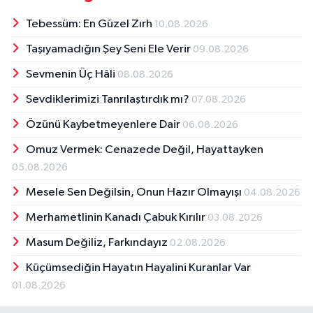
Tebessüm: En Güzel Zırh
10.08.2026
Taşıyamadığın Şey Seni Ele Verir
09.08.2026
Sevmenin Üç Hâli
08.08.2026
Sevdiklerimizi Tanrılaştırdık mı?
07.08.2026
Özünü Kaybetmeyenlere Dair
06.08.2026
Omuz Vermek: Cenazede Değil, Hayattayken
05.08.2026
Mesele Sen Değilsin, Onun Hazır Olmayışı
04.08.2026
Merhametlinin Kanadı Çabuk Kırılır
03.08.2026
Masum Değiliz, Farkındayız
02.08.2026
Küçümsediğin Hayatın Hayalini Kuranlar Var
01.08.2026