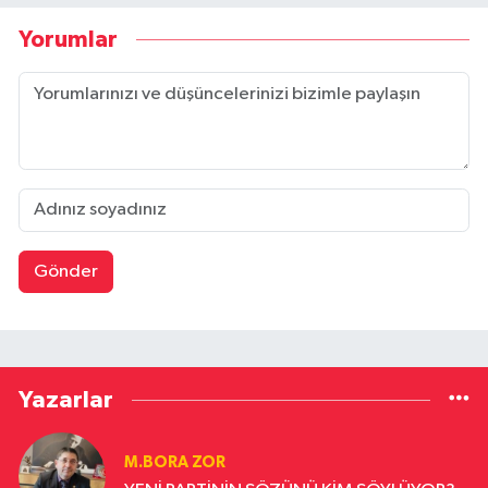
Yorumlar
Gönder
Yazarlar
M.BORA ZOR