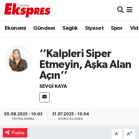
Eğitim
Hava Durumu
Ekonomi
Gündem
Sağlık
Siyaset
Spor
Vid
Ekonomi
Trafik Durumu
‘’Kalpleri Siper
Gaziantep son dakika
Puan Durumu ve Fikstür
Etmeyin, Aşka Alan
Genel
Tüm Manşetler
Açın’’
SEVGI KAYA
Gündem
Son Dakika Haberleri
Haberler
Haber Arşivi
05.08.2025 - 10:03
31.07.2025 - 10:04
Kültür Sanat
YAYINLANMA
GÜNCELLEME
Paylaş
-
+
Magazin
A
A