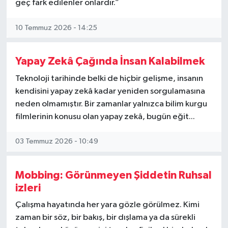
geç fark edilenler onlardır.”
Müzik
10 Temmuz 2026 - 14:25
Piyasa
Yapay Zekâ Çağında İnsan Kalabilmek
Resmi İlanlar
Teknoloji tarihinde belki de hiçbir gelişme, insanın
kendisini yapay zekâ kadar yeniden sorgulamasına
Sağlık
neden olmamıştır. Bir zamanlar yalnızca bilim kurgu
filmlerinin konusu olan yapay zekâ, bugün eğit...
Sinemalar
03 Temmuz 2026 - 10:49
Siyaset
Spor
Mobbing: Görünmeyen Şiddetin Ruhsal
izleri
Teknoloji
Çalışma hayatında her yara gözle görülmez. Kimi
zaman bir söz, bir bakış, bir dışlama ya da sürekli
Türkiye