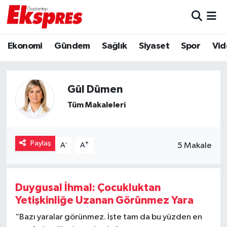
Eğitim
Hava Durumu
Ekonomi
Gündem
Sağlık
Siyaset
Spor
Vid
Ekonomi
Trafik Durumu
Gül Dümen
Gaziantep son dakika
Puan Durumu ve Fikstür
Tüm Makaleleri
Genel
Tüm Manşetler
Gündem
Son Dakika Haberleri
Paylaş
-
+
5 Makale
A
A
Haberler
Haber Arşivi
Duygusal İhmal: Çocukluktan
Kültür Sanat
Yetişkinliğe Uzanan Görünmez Yara
“Bazı yaralar görünmez. İşte tam da bu yüzden en
Magazin