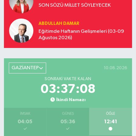
SON SÖZÜ MİLLET SÖYLEYECEK
ABDULLAH DAMAR
Eğitimde Haftanın Gelişmeleri (03-09
Ağustos 2026)
GAZİANTEP
10.08.2026
SONRAKI VAKTE KALAN
03:37:08
İkindi Namazı
İMSAK
GÜNEŞ
ÖĞLE
04:05
05:36
12:41