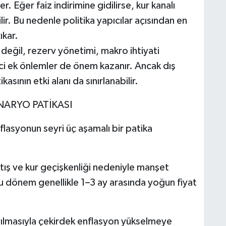
 Eğer faiz indirimine gidilirse, kur kanalı
ir. Bu nedenle politika yapıcılar açısından en
ıkar.
eğil, rezerv yönetimi, makro ihtiyati
yici ek önlemler de önem kazanır. Ancak dış
asının etki alanı da sınırlanabilir.
NARYO PATİKASI
lasyonun seyri üç aşamalı bir patika
artış ve kur geçişkenliği nedeniyle manşet
Bu dönem genellikle 1–3 ay arasında yoğun fiyat
ayılmasıyla çekirdek enflasyon yükselmeye