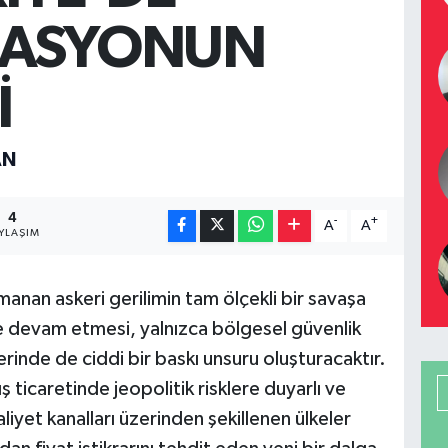
LASYONUN
İ
AN
4
-
+
A
A
YLAŞIM
anan askeri gerilimin tam ölçekli bir savaşa
 devam etmesi, yalnızca bölgesel güvenlik
rinde de ciddi bir baskı unsuru oluşturacaktır.
ış ticaretinde jeopolitik risklere duyarlı ve
iyet kanalları üzerinden şekillenen ülkeler