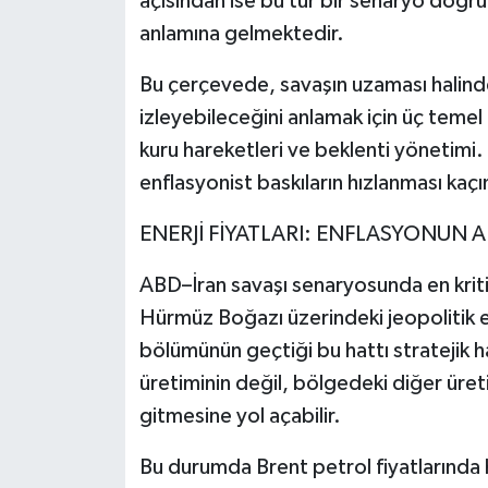
açısından ise bu tür bir senaryo doğrud
anlamına gelmektedir.
Video Haber
Bu çerçevede, savaşın uzaması halinde
Yaşam
izleyebileceğini anlamak için üç temel 
kuru hareketleri ve beklenti yönetimi
Yeme-İçme
enflasyonist baskıların hızlanması kaçın
Yemek
ENERJİ FİYATLARI: ENFLASYONUN A
ABD–İran savaşı senaryosunda en kritik 
Hürmüz Boğazı üzerindeki jeopolitik et
bölümünün geçtiği bu hattı stratejik ha
üretiminin değil, bölgedeki diğer üretic
gitmesine yol açabilir.
Bu durumda Brent petrol fiyatlarında hız