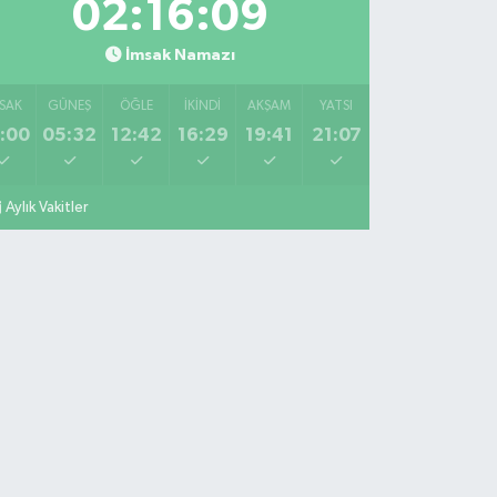
02:16:08
İmsak Namazı
SAK
GÜNEŞ
ÖĞLE
İKINDI
AKŞAM
YATSI
:00
05:32
12:42
16:29
19:41
21:07
Aylık Vakitler