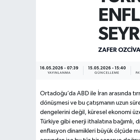
ENF
Müzik
Piyasa
SEYR
Resmi İlanlar
ZAFER OZCIV
Sağlık
16.05.2026 - 07:39
15.05.2026 - 15:40
YAYINLANMA
GÜNCELLEME
PA
Sinemalar
Siyaset
Ortadoğu’da ABD ile İran arasında tırm
dönüşmesi ve bu çatışmanın uzun süre
Spor
dengelerini değil, küresel ekonomi üze
Türkiye gibi enerji ithalatına bağımlı, d
Teknoloji
enflasyon dinamikleri büyük ölçüde mal
Türkiye