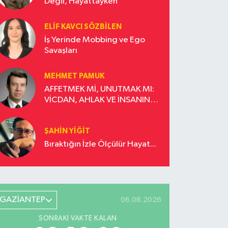
Değil, Hayattayken
ELIF KAVCI SÖZBILEN
İş Yerinde Mobbing ve Ego
Savaşları
MEHMET PAMUK
AFFETMEK Mİ, UNUTMAK MI:
VİCDAN, AHLAK VE İNSANIN
DÖNÜŞÜM YOLCULUĞU
ŞAHIN YIĞIT
Bıraktığın İzle Ölçülür Hayat...
GAZİANTEP
06.08.2026
SONRAKI VAKTE KALAN