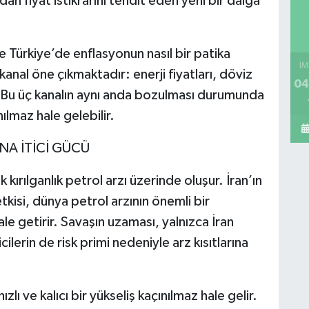
an fiyat istikrarını tehdit eden yeni bir dalga
 Türkiye’de enflasyonun nasıl bir patika
İM
kanal öne çıkmaktadır: enerji fiyatları, döviz
04
. Bu üç kanalın aynı anda bozulması durumunda
ılmaz hale gelebilir.
NA İTİCİ GÜCÜ
kırılganlık petrol arzı üzerinde oluşur. İran’ın
kisi, dünya petrol arzının önemli bir
le getirir. Savaşın uzaması, yalnızca İran
ilerin de risk primi nedeniyle arz kısıtlarına
lı ve kalıcı bir yükseliş kaçınılmaz hale gelir.