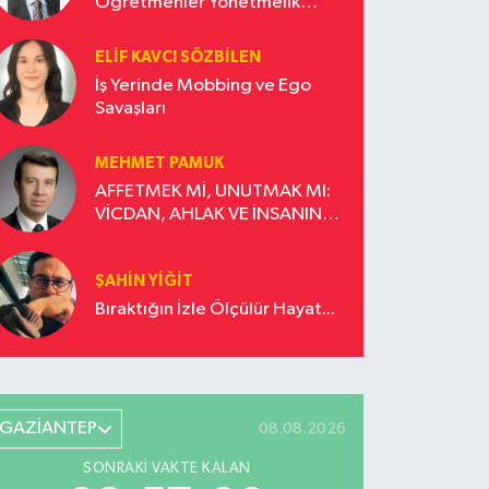
Öğretmenler Yönetmelik
Güncellemesi İstiyor!
ELIF KAVCI SÖZBILEN
İş Yerinde Mobbing ve Ego
Savaşları
MEHMET PAMUK
AFFETMEK Mİ, UNUTMAK MI:
VİCDAN, AHLAK VE İNSANIN
DÖNÜŞÜM YOLCULUĞU
ŞAHIN YIĞIT
Bıraktığın İzle Ölçülür Hayat...
GAZİANTEP
08.08.2026
SONRAKI VAKTE KALAN