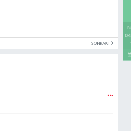
İM
04
SONRAKI