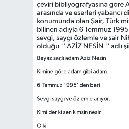
çeviri bibliyografyasına göre 
Müzik
arasında ve eserleri yabancı d
konumunda olan Şair, Türk mi
Piyasa
bilinen adıyla 6 Temmuz 1995 y
sevgi, saygı özlemle ve şair N
Resmi İlanlar
olduğu '' AZİZ NESİN '' adlı şii
Sağlık
Beyaz saçlı adam Aziz Nesin
Sinemalar
Kimine göre adam gibi adam
Siyaset
6 Temmuz 1995' den beri
Spor
Sevgi saygı ve özlemle anıyor.
Kimi der ki sen kimsin nesin
Teknoloji
O ki
Türkiye