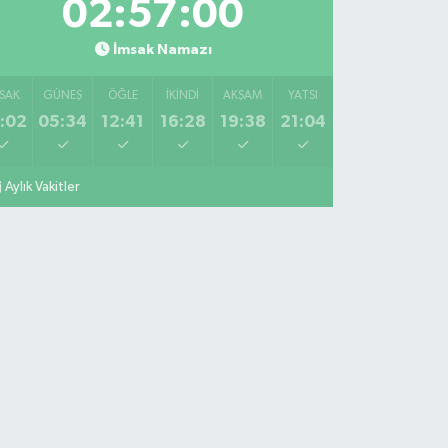
02:57:00
İmsak Namazı
SAK
GÜNEŞ
ÖĞLE
İKINDI
AKŞAM
YATSI
:02
05:34
12:41
16:28
19:38
21:04
Aylık Vakitler