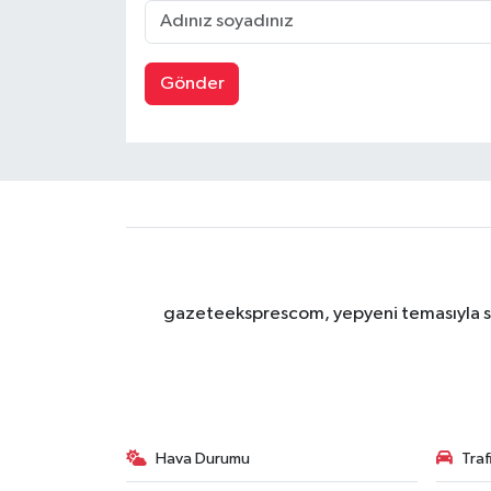
Gönder
gazeteeksprescom, yepyeni temasıyla sizl
Hava Durumu
Tra