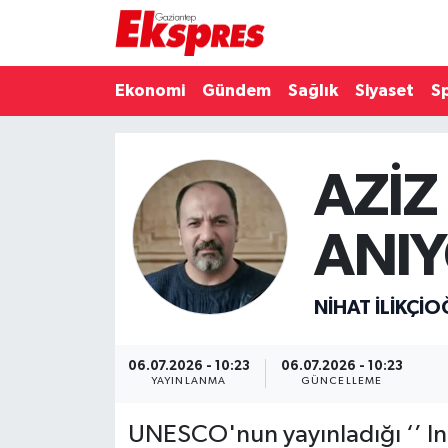
Eğitim
Hava Durumu
Ekonomi
Gündem
Sağlık
Siyaset
S
Ekonomi
Trafik Durumu
AZİZ
Gaziantep son dakika
Puan Durumu ve Fikstür
Genel
Tüm Manşetler
ANIY
Gündem
Son Dakika Haberleri
NIHAT İLIKÇI
Haberler
Haber Arşivi
06.07.2026 - 10:23
06.07.2026 - 10:23
Kültür Sanat
YAYINLANMA
GÜNCELLEME
UNESCO'nun yayınladığı ‘’ In
Magazin