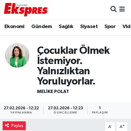
Eğitim
Hava Durumu
Ekonomi
Gündem
Sağlık
Siyaset
Spor
Vid
Ekonomi
Trafik Durumu
Çocuklar Ölmek
Gaziantep son dakika
Puan Durumu ve Fikstür
İstemiyor.
Genel
Tüm Manşetler
Yalnızlıktan
Yoruluyorlar.
Gündem
Son Dakika Haberleri
MELIKE POLAT
Haberler
Haber Arşivi
27.02.2026 - 12:22
27.02.2026 - 12:23
1
Kültür Sanat
YAYINLANMA
GÜNCELLEME
PAYLAŞIM
Paylaş
-
+
Magazin
A
A