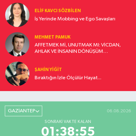
normaldir, ama unutmayın: Cesaret, korkunun
ELIF KAVCI SÖZBILEN
yokluğu değil, korkuya rağmen seçim
yapabilmektir. Hayatın anlamı, bir başkasının
İş Yerinde Mobbing ve Ego Savaşları
bize sunacağı hazır bir reçetede değil; bizim
her gün yeniden verdiğimiz kararlarda saklıdır.
MEHMET PAMUK
Cesaretle seçen, hayatına yön veren insan
gerçekten yaşamış olur.
AFFETMEK Mİ, UNUTMAK MI: VİCDAN,
AHLAK VE İNSANIN DÖNÜŞÜM
YOLCULUĞU
ŞAHIN YIĞIT
Bıraktığın İzle Ölçülür Hayat...
GAZİANTEP
06.08.2026
SONRAKI VAKTE KALAN
01:38:54