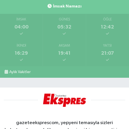
İmsak Namazı
İMSAK
GÜNEŞ
ÖĞLE
04:00
05:32
12:42
İKINDI
AKŞAM
YATSI
16:29
19:41
21:07
Aylık Vakitler
gazeteeksprescom, yepyeni temasıyla sizleri