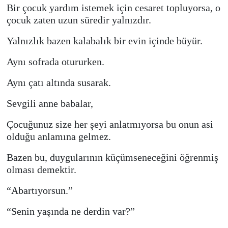
Bir çocuk yardım istemek için cesaret topluyorsa, o
çocuk zaten uzun süredir yalnızdır.
Video Haber
Yalnızlık bazen kalabalık bir evin içinde büyür.
Yaşam
Aynı sofrada otururken.
Yeme-İçme
Aynı çatı altında susarak.
Yemek
Sevgili anne babalar,
Çocuğunuz size her şeyi anlatmıyorsa bu onun asi
olduğu anlamına gelmez.
Bazen bu, duygularının küçümseneceğini öğrenmiş
olması demektir.
“Abartıyorsun.”
“Senin yaşında ne derdin var?”