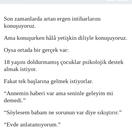
Müzik
Son zamanlarda artan ergen intiharlarını
konuşuyoruz.
Piyasa
Ama konuşurken hâlâ yetişkin diliyle konuşuyoruz.
Resmi İlanlar
Oysa ortada bir gerçek var:
Sağlık
18 yaşını doldurmamış çocuklar psikolojik destek
almak istiyor.
Sinemalar
Fakat tek başlarına gelmek istiyorlar.
Siyaset
“Annemin haberi var ama seninle geleyim mi
demedi.”
Spor
“Söylesem babam ne sorunun var diye sıkıştırır.”
Teknoloji
“Evde anlatamıyorum.”
Türkiye