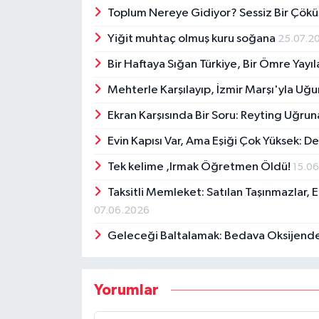
Toplum Nereye Gidiyor? Sessiz Bir Çökü
Yiğit muhtaç olmuş kuru soğana
25.07.2
Bir Haftaya Sığan Türkiye, Bir Ömre Yayı
Mehterle Karşılayıp, İzmir Marşı'yla Uğ
Ekran Karşısında Bir Soru: Reyting Uğr
Evin Kapısı Var, Ama Eşiği Çok Yüksek:
Tek kelime ,Irmak Öğretmen Öldü!
15.0
Taksitli Memleket: Satılan Taşınmazlar, 
07.06.2026
Geleceği Baltalamak: Bedava Oksijende
Yorumlar