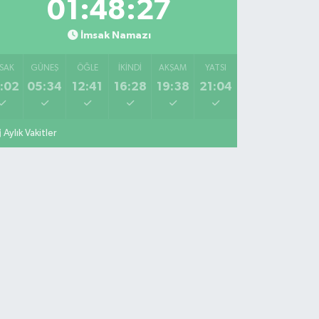
01:48:27
İmsak Namazı
SAK
GÜNEŞ
ÖĞLE
İKINDI
AKŞAM
YATSI
:02
05:34
12:41
16:28
19:38
21:04
Aylık Vakitler