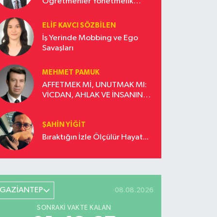
Öğretmenler Yönetmelik
Güncellemesi İstiyor!
ELIF KAVCI SÖZBILEN
İş Yerinde Mobbing ve Ego
Savaşları
MEHMET PAMUK
AFFETMEK Mİ, UNUTMAK MI:
VİCDAN, AHLAK VE İNSANIN
DÖNÜŞÜM YOLCULUĞU
ŞAHIN YIĞIT
Bıraktığın İzle Ölçülür Hayat...
GAZİANTEP
08.08.2026
SONRAKI VAKTE KALAN