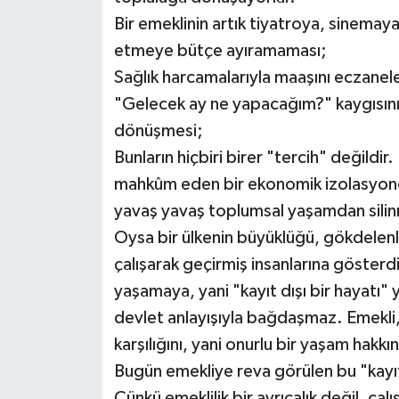
Bir emeklinin artık tiyatroya, sinemay
Video Haber
etmeye bütçe ayıramaması;
Sağlık harcamalarıyla maaşını eczanel
Yaşam
"Gelecek ay ne yapacağım?" kaygısının
dönüşmesi;
Yeme-İçme
Bunların hiçbiri birer "tercih" değildir
Yemek
mahkûm eden bir ekonomik izolasyondu
yavaş yavaş toplumsal yaşamdan silin
Oysa bir ülkenin büyüklüğü, gökdelenle
çalışarak geçirmiş insanlarına gösterdiği
yaşamaya, yani "kayıt dışı bir hayatı
devlet anlayışıyla bağdaşmaz. Emekli, 
karşılığını, yani onurlu bir yaşam hakkını
Bugün emekliye reva görülen bu "kayıt 
Çünkü emeklilik bir ayrıcalık değil, ça