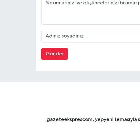
Gönder
gazeteeksprescom, yepyeni temasıyla sizl