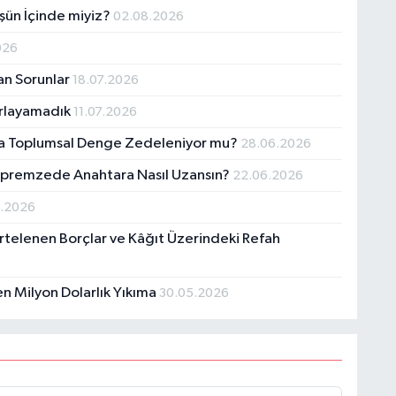
şün İçinde miyiz?
02.08.2026
026
lan Sorunlar
18.07.2026
urlayamadık
11.07.2026
una Toplumsal Denge Zedeleniyor mu?
28.06.2026
 Depremzede Anahtara Nasıl Uzansın?
22.06.2026
6.2026
Ertelenen Borçlar ve Kâğıt Üzerindeki Refah
n Milyon Dolarlık Yıkıma
30.05.2026