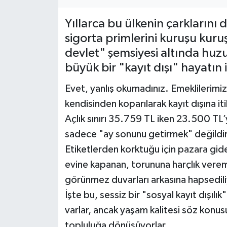
Müzik
Yıllarca bu ülkenin çarklarını 
sigorta primlerini kuruşu kuru
Piyasa
devlet" şemsiyesi altında huzu
büyük bir "kayıt dışı" hayatın 
Resmi İlanlar
Evet, yanlış okumadınız. Emeklilerimiz
Sağlık
kendisinden koparılarak kayıt dışına iti
Açlık sınırı 35.759 TL iken 23.500 TL
Sinemalar
sadece "ay sonunu getirmek" değildir.
Siyaset
Etiketlerden korktuğu için pazara gid
evine kapanan, torununa harçlık vereme
Spor
görünmez duvarları arkasına hapsedili
İşte bu, sessiz bir "sosyal kayıt dışılık
Teknoloji
varlar, ancak yaşam kalitesi söz konu
Türkiye
topluluğa dönüşüyorlar.