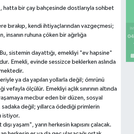
a, hatta bir çay bahçesinde dostlarıyla sohbet
ere bırakıp, kendi ihtiyaçlarından vazgeçmesi;
İM
, insanın ruhuna çöken bir ağırlığa
04
. Bu, sistemin dayattığı, emekliyi "ev hapsine"
r. Emekli, evinde sessizce beklerken aslında
mektedir.
riyle ya da yapılan yollarla değil; ömrünü
 vefayla ölçülür. Emekliyi açlık sınırının altında
" yaşamaya mecbur eden bir düzen, sosyal
sadaka değil; yıllarca ödediği primlerin
 istiyor.
dışı yaşam", yarın herkesin kapısını çalacak.
lışan herkesin er ya da geç ulaşacağı ortak