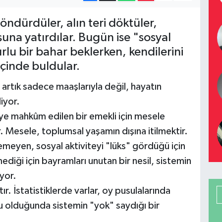
döndürdüler, alın teri döktüler,
şuna yatırdılar. Bugün ise "sosyal
rlu bir bahar beklerken, kendilerini
içinde buldular.
 artık sadece maaşlarıyla değil, hayatın
liyor.
’ye mahkûm edilen bir emekli için mesele
 Mesele, toplumsal yaşamın dışına itilmektir.
emeyen, sosyal aktiviteyi "lüks" gördüğü için
diği için bayramları unutan bir nesil, sistemin
yor.
"tır. İstatistiklerde varlar, oy pusulalarında
su olduğunda sistemin "yok" saydığı bir