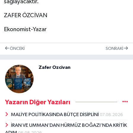
sağlayacaktır.
ZAFER ÖZCİVAN
Ekonomist-Yazar
ÖNCEKI
SONRAKI
Zafer Ozcivan
Yazarın Diğer Yazıları
MALİYE POLİTİKASINDA BÜTÇE DİSİPLİNİ
07.08.2026
İRAN VE UMMAN’DAN HÜRMÜZ BOĞAZI’NDA KRİTİK
ADIM
06.08.2026