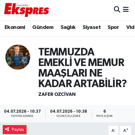
Eğitim
Hava Durumu
Ekonomi
Gündem
Sağlık
Siyaset
Spor
Vid
Ekonomi
Trafik Durumu
TEMMUZDA
Gaziantep son dakika
Puan Durumu ve Fikstür
EMEKLİ VE MEMUR
Genel
Tüm Manşetler
MAAŞLARI NE
KADAR ARTABİLİR?
Gündem
Son Dakika Haberleri
ZAFER OZCIVAN
Haberler
Haber Arşivi
04.07.2026 - 10:37
04.07.2026 - 10:38
6
Kültür Sanat
YAYINLANMA
GÜNCELLEME
PAYLAŞIM
Paylaş
-
+
Magazin
A
A