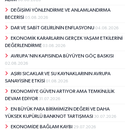
DEĞİŞİMİ YÖNLENDİRME VE ANLAMLANDIRMA
BECERİSİ
05.08.2026
DAR VE SABİT GELİRLİNİN ENFLASYONU
04.08.2026
EKONOMİK KARARLARIN GERÇEK YAŞAM ETKİLERİNİ
DEĞERLENDİRME
03.08.2026
AVRUPA'NIN KAPISINDA BÜYÜYEN GÖÇ BASKISI
02.08.2026
AŞIRI SICAKLAR VE SU KAYNAKLARININ AVRUPA
SANAYİSİNE ETKİSİ
01.08.2026
EKONOMİYE GÜVEN ARTIYOR AMA TEMKİNLİLİK
DEVAM EDİYOR
31.07.2026
EN BÜYÜK PARA BİRİMİMİZİN DEĞERİ VE DAHA
YÜKSEK KUPÜRLÜ BANKNOT TARTIŞMASI
30.07.2026
EKONOMİDE BAĞLAM KAYBI
29.07.2026