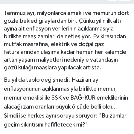
Müzik
Temmuz ayı, milyonlarca emekli ve memurun dört
gözle beklediği aylardan biri. Çünkü yılın ilk altı
Piyasa
ayına ait enflasyon verilerinin açıklanmasıyla
birlikte maaş zamları da netleşiyor. Ev kirasından
Resmi İlanlar
mutfak masrafına, elektrik ve doğal gaz
faturalarından ulaşıma kadar hemen her kalemde
Sağlık
artan yaşam maliyetleri nedeniyle vatandaşın
gözü kulağı maaşlara yapılacak artışta.
Sinemalar
Bu yıl da tablo değişmedi. Haziran ayı
Siyaset
enflasyonunun açıklanmasıyla birlikte memur,
memur emeklisi ile SSK ve BAĞ-KUR emeklilerinin
Spor
alacağı zam oranları büyük ölçüde belli oldu.
Şimdi ise herkes aynı soruyu soruyor: "Bu zamlar
Teknoloji
geçim sıkıntısını hafifletecek mi?"
Türkiye