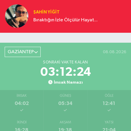
YOLCULUĞU
ŞAHIN YIĞIT
Bıraktığın İzle Ölçülür Hayat...
GAZİANTEP
08.08.2026
SONRAKI VAKTE KALAN
03:12:24
İmsak Namazı
İMSAK
GÜNEŞ
ÖĞLE
04:02
05:34
12:41
İKINDI
AKŞAM
YATSI
16:28
19:38
21:04