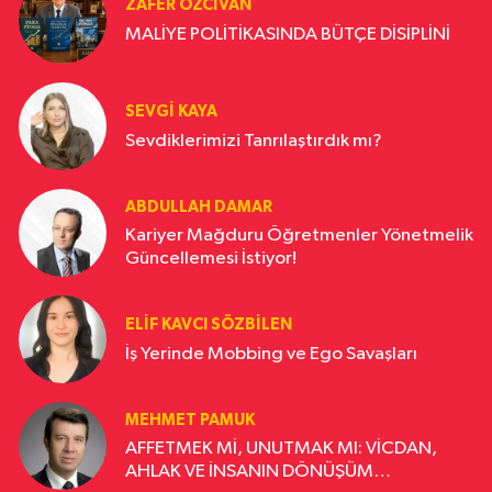
ZAFER OZCIVAN
MALİYE POLİTİKASINDA BÜTÇE DİSİPLİNİ
SEVGI KAYA
Sevdiklerimizi Tanrılaştırdık mı?
ABDULLAH DAMAR
Kariyer Mağduru Öğretmenler Yönetmelik
Güncellemesi İstiyor!
ELIF KAVCI SÖZBILEN
İş Yerinde Mobbing ve Ego Savaşları
MEHMET PAMUK
AFFETMEK Mİ, UNUTMAK MI: VİCDAN,
AHLAK VE İNSANIN DÖNÜŞÜM