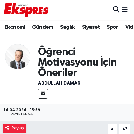
Eğitim
Hava Durumu
Ekonomi
Gündem
Sağlık
Siyaset
Spor
Vid
Ekonomi
Trafik Durumu
Öğrenci
Gaziantep son dakika
Puan Durumu ve Fikstür
Motivasyonu İçin
Genel
Tüm Manşetler
Öneriler
ABDULLAH DAMAR
Gündem
Son Dakika Haberleri
Haberler
Haber Arşivi
14.04.2024 - 15:59
Kültür Sanat
YAYINLANMA
Paylaş
-
+
Magazin
A
A