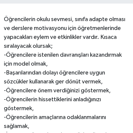
Müzik
Öğrencilerin okulu sevmesi, sınıfa adapte olması
Piyasa
ve derslere motivasyonu için öğretmenlerinde
yapacakları eylem ve etkinlikler vardır. Kısaca
Resmi İlanlar
sıralayacak olursak;
-Öğrencilere istenilen davranışları kazandırmak
Sağlık
için model olmak,
Sinemalar
-Başarılarından dolayı öğrencilere uygun
sözcükler kullanarak ger dönüt vermek,
Siyaset
-Öğrencilere önem verdiğinizi göstermek,
-Öğrencilerin hissettiklerini anladığınızı
Spor
göstermek,
Teknoloji
-Öğrencilerin amaçlarına odaklanmalarını
sağlamak,
Türkiye