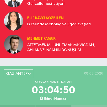
Güncellemesi İstiyor!
ELIF KAVCI SÖZBILEN
İş Yerinde Mobbing ve Ego Savaşları
MEHMET PAMUK
AFFETMEK Mİ, UNUTMAK MI: VİCDAN,
AHLAK VE İNSANIN DÖNÜŞÜM
YOLCULUĞU
GAZİANTEP
08.08.2026
SONRAKI VAKTE KALAN
03:04:49
İkindi Namazı