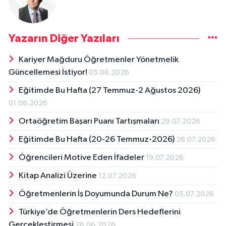
Yazarın Diğer Yazıları
Kariyer Mağduru Öğretmenler Yönetmelik
Güncellemesi İstiyor!
05.08.2026
Eğitimde Bu Hafta (27 Temmuz-2 Ağustos 2026)
01.08.2026
Ortaöğretim Başarı Puanı Tartışmaları
29.07.2026
Eğitimde Bu Hafta (20-26 Temmuz-2026)
26.07.2026
Öğrencileri Motive Eden İfadeler
19.07.2026
Kitap Analizi Üzerine
12.07.2026
Öğretmenlerin İş Doyumunda Durum Ne?
05.07.2026
Türkiye’de Öğretmenlerin Ders Hedeflerini
Gerçekleştirmesi
28.06.2026