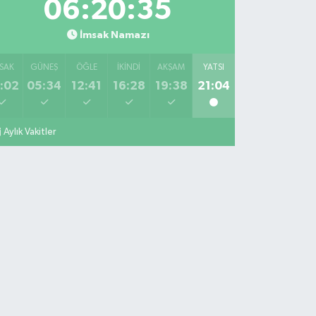
06:20:34
İmsak Namazı
SAK
GÜNEŞ
ÖĞLE
İKINDI
AKŞAM
YATSI
:02
05:34
12:41
16:28
19:38
21:04
Aylık Vakitler