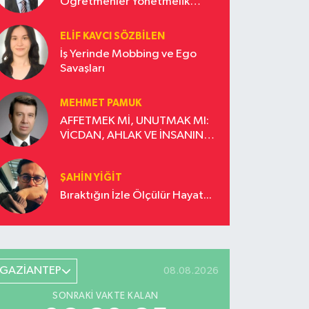
Öğretmenler Yönetmelik
Güncellemesi İstiyor!
ELIF KAVCI SÖZBILEN
İş Yerinde Mobbing ve Ego
Savaşları
MEHMET PAMUK
AFFETMEK Mİ, UNUTMAK MI:
VİCDAN, AHLAK VE İNSANIN
DÖNÜŞÜM YOLCULUĞU
ŞAHIN YIĞIT
Bıraktığın İzle Ölçülür Hayat...
GAZİANTEP
08.08.2026
SONRAKI VAKTE KALAN