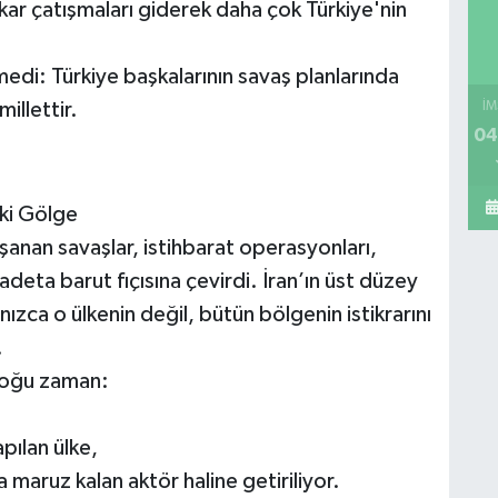
ıkar çatışmaları giderek daha çok Türkiye'nin
medi: Türkiye başkalarının savaş planlarında
illettir.
İM
04
eki Gölge
şanan savaşlar, istihbarat operasyonları,
 adeta barut fıçısına çevirdi. İran’ın üst düzey
lnızca o ülkenin değil, bütün bölgenin istikrarını
.
 çoğu zaman:
pılan ülke,
 maruz kalan aktör haline getiriliyor.