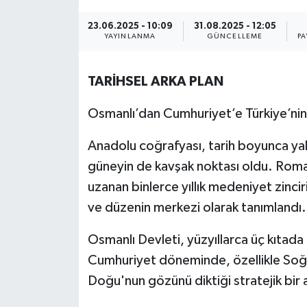
Müzik
23.06.2025 - 10:09
31.08.2025 - 12:05
YAYINLANMA
GÜNCELLEME
PA
Piyasa
TARİHSEL ARKA PLAN
Resmi İlanlar
Osmanlı’dan Cumhuriyet’e Türkiye’nin
Sağlık
Anadolu coğrafyası, tarih boyunca yal
Sinemalar
güneyin de kavşak noktası oldu. Roma
uzanan binlerce yıllık medeniyet zincir
Siyaset
ve düzenin merkezi olarak tanımlandı.
Spor
Osmanlı Devleti, yüzyıllarca üç kıtad
Cumhuriyet döneminde, özellikle Soğu
Teknoloji
Doğu'nun gözünü diktiği stratejik bir 
Türkiye