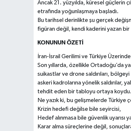
Ancak 21. yüzyılda, küresel güçlerin ç
etrafında yoğunlaşmaya başladı.
Video Haber
Bu tarihsel derinlikte şu gerçek değiş
Yaşam
figüran değil, kendi kaderini yazan bir m
KONUNUN ÖZETİ
Yeme-İçme
İran-İsrail Gerilimi ve Türkiye Üzerind
Yemek
Son yıllarda, özellikle Ortadoğu’da ya
suikastlar ve drone saldırıları, bölgeyi
askeri kadrolarına yönelik saldırılar, ya
tehdit eden bir tabloyu ortaya koydu
Ne yazık ki, bu gelişmelerde Türkiye
Krizin hedefi değilse bile seyircisi,
Hedef alınmasa bile güvenlik uyarısı ya
Karar alma süreçlerine değil, sonuçlara