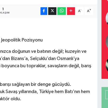
1
-
+
A
A
YLAŞIM
 Jeopolitik Pozisyonu
nızca doğunun ve batının değil; kuzeyin ve
’dan Bizans’a, Selçuklu’dan Osmanlı’ya
i boyunca bu topraklar, savaşların değil, barış
a barışı sağlayan bir denge gücüydü.
k Savaş yıllarında, Türkiye hem Batı'nın hem
aktör oldu.