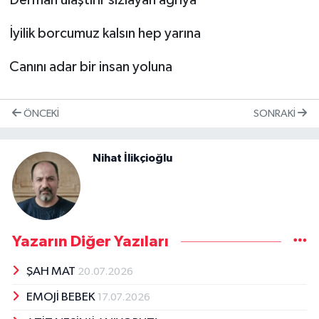
Derman ulaştırır sızlayan ağrıya
İyilik borcumuz kalsın hep yarına
Canını adar bir insan yoluna
ÖNCEKI
SONRAKI
Nihat İlikçioğlu
Yazarın Diğer Yazıları
ŞAH MAT
20.07.2026
EMOJİ BEBEK
17.07.2026