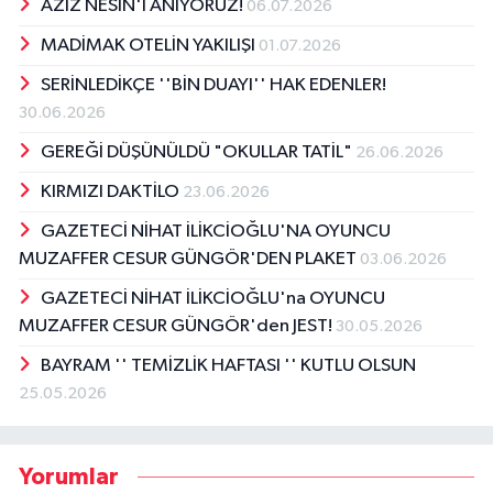
AZİZ NESİN'İ ANIYORUZ!
06.07.2026
MADİMAK OTELİN YAKILIŞI
01.07.2026
SERİNLEDİKÇE ''BİN DUAYI'' HAK EDENLER!
30.06.2026
GEREĞİ DÜŞÜNÜLDÜ "OKULLAR TATİL"
26.06.2026
KIRMIZI DAKTİLO
23.06.2026
GAZETECİ NİHAT İLİKCİOĞLU'NA OYUNCU
MUZAFFER CESUR GÜNGÖR'DEN PLAKET
03.06.2026
GAZETECİ NİHAT İLİKCİOĞLU'na OYUNCU
MUZAFFER CESUR GÜNGÖR'den JEST!
30.05.2026
BAYRAM '' TEMİZLİK HAFTASI '' KUTLU OLSUN
25.05.2026
Yorumlar