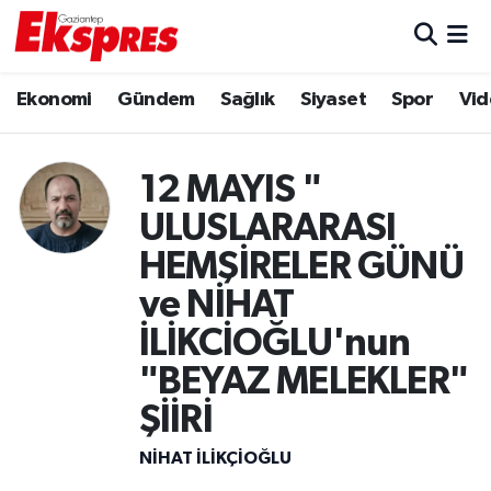
Eğitim
Hava Durumu
Ekonomi
Gündem
Sağlık
Siyaset
Spor
Vid
Ekonomi
Trafik Durumu
12 MAYIS "
Gaziantep son dakika
Puan Durumu ve Fikstür
ULUSLARARASI
Genel
Tüm Manşetler
HEMŞİRELER GÜNÜ
ve NİHAT
Gündem
Son Dakika Haberleri
İLİKCİOĞLU'nun
Haberler
Haber Arşivi
"BEYAZ MELEKLER"
ŞİİRİ
Kültür Sanat
NIHAT İLIKÇIOĞLU
Magazin