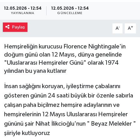
12.05.2026 - 12:54
12.05.2026 - 12:54
Müzik
YAYINLANMA
GÜNCELLEME
Piyasa
Paylaş
-
+
A
A
Resmi İlanlar
Hemşireliğin kurucusu Florence Nightingale'in
doğum günü olan 12 Mayıs, dünya genelinde
Sağlık
"Uluslararası Hemşireler Günü" olarak 1974
yılından bu yana kutlanır
Sinemalar
İnsan sağlığını koruyan, iyileştirme çabalarını
Siyaset
gösteren günün 24 saati büyük bir özenle sabırla
çalışan paha biçilmez hemşire adaylarının ve
Spor
hemşirelerinin 12 Mayıs Uluslararası Hemşireler
Teknoloji
gününü şair Nihat İlikcioğlu'nun " Beyaz Melekler "
şiiriyle kutluyoruz
Türkiye