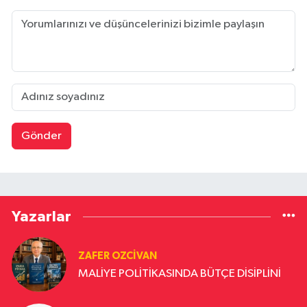
Gönder
Yazarlar
ZAFER OZCIVAN
MALİYE POLİTİKASINDA BÜTÇE DİSİPLİNİ