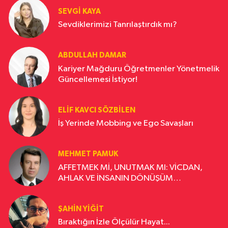
SEVGI KAYA
Sevdiklerimizi Tanrılaştırdık mı?
ABDULLAH DAMAR
Kariyer Mağduru Öğretmenler Yönetmelik
Güncellemesi İstiyor!
ELIF KAVCI SÖZBILEN
İş Yerinde Mobbing ve Ego Savaşları
MEHMET PAMUK
AFFETMEK Mİ, UNUTMAK MI: VİCDAN,
AHLAK VE İNSANIN DÖNÜŞÜM
YOLCULUĞU
ŞAHIN YIĞIT
Bıraktığın İzle Ölçülür Hayat...