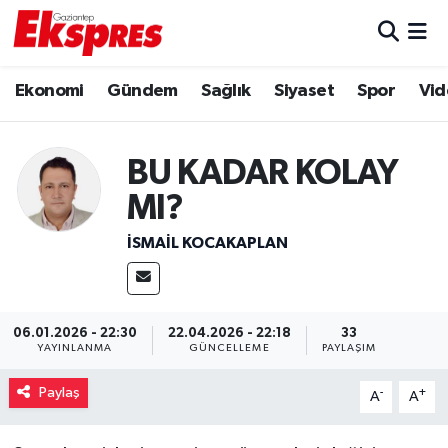
Eğitim
Hava Durumu
Ekonomi
Gündem
Sağlık
Siyaset
Spor
Vid
Ekonomi
Trafik Durumu
BU KADAR KOLAY
Gaziantep son dakika
Puan Durumu ve Fikstür
MI?
Genel
Tüm Manşetler
İSMAIL KOCAKAPLAN
Gündem
Son Dakika Haberleri
Haberler
Haber Arşivi
06.01.2026 - 22:30
22.04.2026 - 22:18
33
YAYINLANMA
GÜNCELLEME
PAYLAŞIM
Kültür Sanat
Paylaş
-
+
A
A
Magazin