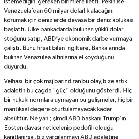
istemediğini gereken birimlere iletti. Pekin ise
Venezuela’dan 60 milyar dolarlık alacağını
korumak için denizlerde devasa bir deniz ablukası
başlattı. Ülke bankadarda bulunan yüklü dolar
stoğunu satıp, ABD’ye ekonomik darbe vurmaya
çalıştı. Bunu fırsat bilen İngiltere, Bankalarında
bulınan Venazulea altınlarına el koyduğunu
duyurdu.
Velhasıl bir çok msj barındıran bu olay,bize artık
adaletin bu çagda “güç” olduğunu gösterdi. Hiç
bir hukuki normlara uymayan bu gelişmeler, hiç bir
mantıksal değere oturtulamayacak kadar
absüttür. Ne yani; şimdi ABD başkanı Trump’ın
Epsten davası neticelenip pedofili olduğu
kanıtlanırsa ,biz yargılanmayı ABD adaletine