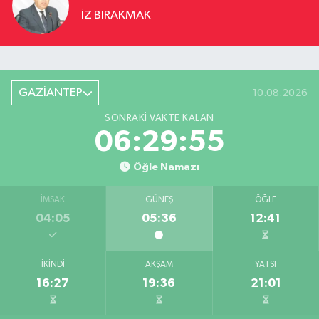
İZ BIRAKMAK
GAZİANTEP
10.08.2026
SONRAKI VAKTE KALAN
06:29:54
Öğle Namazı
İMSAK
GÜNEŞ
ÖĞLE
04:05
05:36
12:41
İKINDI
AKŞAM
YATSI
16:27
19:36
21:01