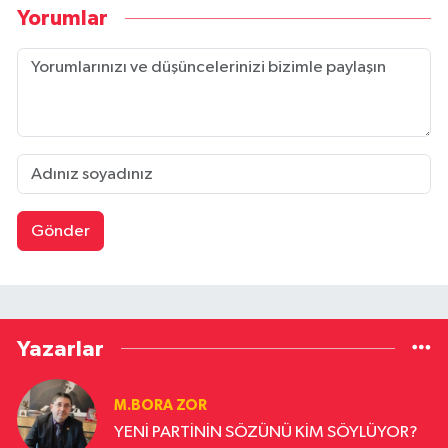
Yorumlar
Gönder
Yazarlar
M.BORA ZOR
YENİ PARTİNİN SÖZÜNÜ KİM SÖYLÜYOR?