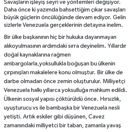
Savaşların işleyiş seyri ve yöntemleri değişiyor.
Daha önce ki yazımda bahsettiğim çıkar savaşları
Müzik
büyük güçlerin öncülüğünde devam ediyor. Gelin
sizlerle Venezuela gerçeklerinin detayına inelim.
Piyasa
Bir ülke başkanının hiç bir hukuka dayanmayan
Resmi İlanlar
alıkoyulmasının ardımdaki sırra deyinelim. Yıllardır
doğal kaynaklarına rağmen
Sağlık
ambargolarla,yoksullukla boğuşan bu ülkenin
Sinemalar
çırpınışları makalelere konu olmuştur. Bir ülke de
darbe olmadan önce zemin oluşturulur. Milliyetçi
Siyaset
Venezuela halkı yıllarca yoksulluğa mahkum edildi.
Ülkenin sosyal yapısı çöktürüldü önce. Hırsızlık,
Spor
uyuşturucu vs ile bambaşka bir Venezuela nesli
Teknoloji
yetişti. Artık eskiler gibi düşünen, Cavez
zamanındaki milliyetci bir taban, zamanla yavaş
Türkiye