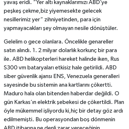
yavaş eridi. “Yer altı kaynaklarımızı ABD’ye
peşkeş çekme,biz yiyemesekte gelecek
Video Haber
nesillerimiz yer” zihniyetinden, para için
yapmayacakları şey olmayan nesile dönüştüler.
Yaşam
Gelelim o gece olanlara. Öncelikle genareller
Yeme-İçme
satın alındı. 1. 2 milyar dolarlık korkunç bir para
Yemek
ile. ABD helikopterleri hareket halinde iken, Rus
S300 vm bataryaları etkisiz hale getirildi. ABD
siber güvenlik ajansı ENS, Venezuela generalleri
sayesinde bu sistemin ana kartlarını çökertti.
Maduro hala olan bitenden haberdar değildi. O
gün Karkas’ın elektrik şebekesi de çökertildi. Plan
öyle mükemmel işliyordu ki,hiç bir detay göz ardı
edilmemişti. Bu operasyondan boş dönmenin
ABD itibarına ne denli zarar vereceğinin