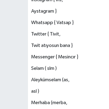
Aystagram }
Video Haber
Whatsapp { Vatsap }
Yaşam
Twitter { Tivit,
Yeme-İçme
Twit atıyosun bana }
Yemek
Messenger { Mesincır }
Selam ( slm )
Aleykümselam (as,
asl )
Merhaba (merba,