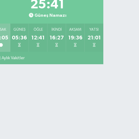
25:40
Güneş Namazı
SAK
GÜNEŞ
ÖĞLE
İKINDI
AKŞAM
YATSI
:05
05:36
12:41
16:27
19:36
21:01
Aylık Vakitler