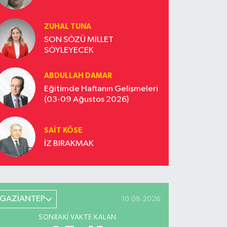
ZUHAL TUNA
SON SÖZÜ MİLLET
SÖYLEYECEK
ABDULLAH DAMAR
Eğitimde Haftanın Gelişmeleri
(03-09 Ağustos 2026)
SAIT KÖSE
İZ BIRAKMAK
GAZİANTEP
10.08.2026
SONRAKI VAKTE KALAN