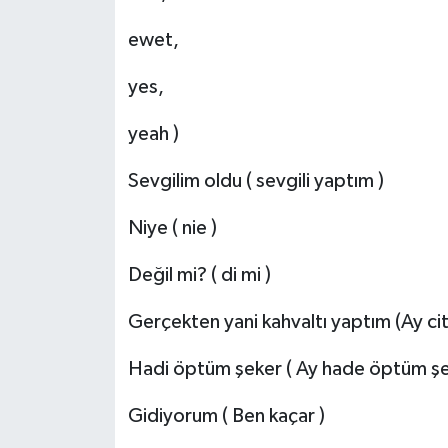
ewet,
yes,
yeah )
Sevgilim oldu ( sevgili yaptım )
Niye ( nie )
Değil mi? ( di mi )
Gerçekten yani kahvaltı yaptım (Ay ci
Hadi öptüm şeker ( Ay hade öptüm şe
Gidiyorum ( Ben kaçar )