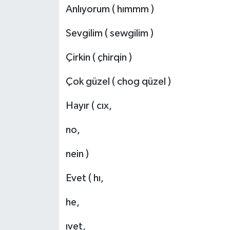
Anlıyorum ( hımmm )
Sevgilim ( sewgilim )
Çirkin ( çhirqin )
Çok güzel ( chog qüzel )
Hayır ( cıx,
no,
nein )
Evet ( hı,
he,
ıvet,