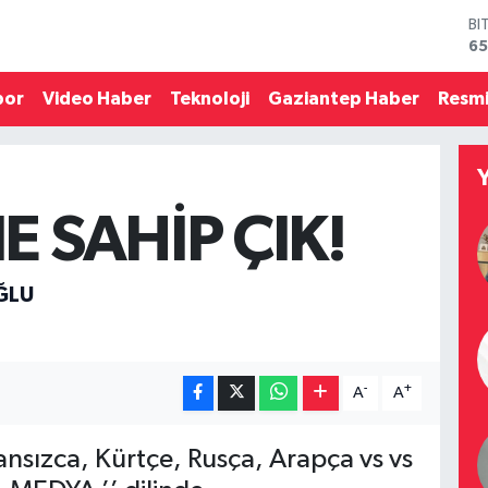
65
D
47
E
55
por
Video Haber
Teknoloji
Gaziantep Haber
Resmi
ST
64
GR
66
Bİ
E SAHİP ÇIK!
13
OĞLU
-
+
A
A
ansızca, Kürtçe, Rusça, Arapça vs vs