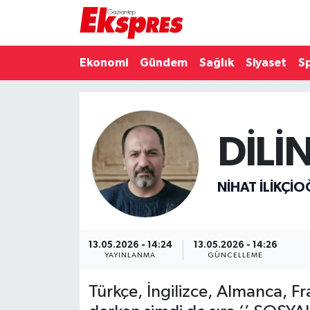
Eğitim
Hava Durumu
Ekonomi
Gündem
Sağlık
Siyaset
S
Ekonomi
Trafik Durumu
Gaziantep son dakika
Puan Durumu ve Fikstür
DİLİN
Genel
Tüm Manşetler
NIHAT İLIKÇI
Gündem
Son Dakika Haberleri
Haberler
Haber Arşivi
13.05.2026 - 14:24
13.05.2026 - 14:26
YAYINLANMA
GÜNCELLEME
Kültür Sanat
Türkçe, İngilizce, Almanca, Fr
Magazin