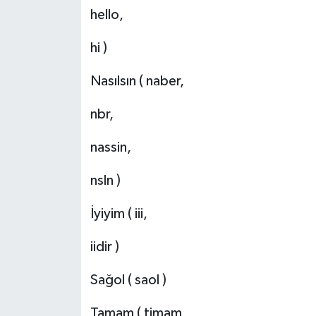
hello,
hi )
Nasılsın ( naber,
nbr,
nassin,
nsln )
İyiyim ( iii,
iidir )
Sağol ( saol )
Tamam ( timam,