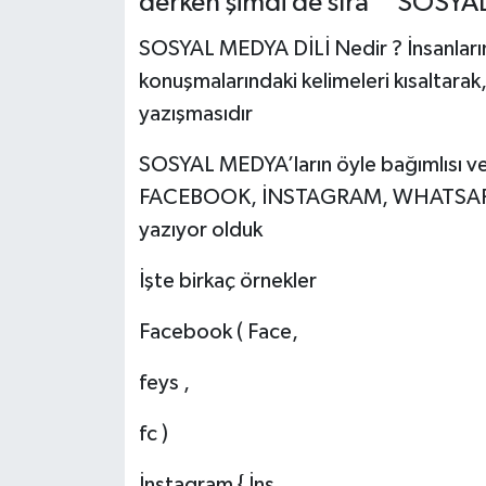
derken şimdi de sıra ‘’ SOSYA
Müzik
SOSYAL MEDYA DİLİ Nedir ? İnsanların
konuşmalarındaki kelimeleri kısaltarak
Piyasa
yazışmasıdır
Resmi İlanlar
SOSYAL MEDYA’ların öyle bağımlısı ve a
FACEBOOK, İNSTAGRAM, WHATSAPP, 
Sağlık
yazıyor olduk
Sinemalar
İşte birkaç örnekler
Siyaset
Facebook ( Face,
Spor
feys ,
Teknoloji
fc )
Türkiye
İnstagram { İns,