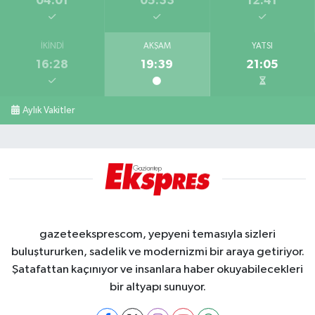
04:01
05:33
12:41
İKINDI
AKŞAM
YATSI
16:28
19:39
21:05
Aylık Vakitler
gazeteeksprescom, yepyeni temasıyla sizleri
buluştururken, sadelik ve modernizmi bir araya getiriyor.
Şatafattan kaçınıyor ve insanlara haber okuyabilecekleri
bir altyapı sunuyor.