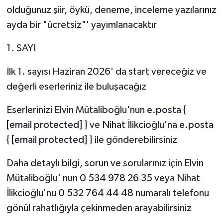
olduğunuz şiir, öykü, deneme, inceleme yazılarınız
Video Haber
ayda bir "ücretsiz"' yayımlanacaktır
1. SAYI
Yaşam
İlk 1. sayısı Haziran 2026' da start vereceğiz ve
Yeme-İçme
değerli eserleriniz ile buluşacağız
Yemek
Eserlerinizi Elvin Mütaliboğlu'nun
e.posta
{
[email protected]
} ve Nihat İlikcioğlu'na
e.posta
{
[email protected]
} ile gönderebilirsiniz
Daha detaylı bilgi, sorun ve sorularınız için Elvin
Mütaliboğlu' nun
0 534 978 26 35
veya Nihat
İlikcioğlu'nu
0 532 764 44 48
numaralı telefonu
gönül rahatlığıyla çekinmeden arayabilirsiniz