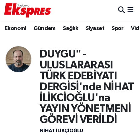
Eğitim
Hava Durumu
Ekonomi
Gündem
Sağlık
Siyaset
Spor
Vid
Ekonomi
Trafik Durumu
DUYGU" -
Gaziantep son dakika
Puan Durumu ve Fikstür
ULUSLARARASI
Genel
Tüm Manşetler
TÜRK EDEBİYATI
DERGİSİ'nde NİHAT
Gündem
Son Dakika Haberleri
İLİKCİOĞLU'na
Haberler
Haber Arşivi
YAYIN YÖNETMENİ
GÖREVİ VERİLDİ
Kültür Sanat
NIHAT İLIKÇIOĞLU
Magazin