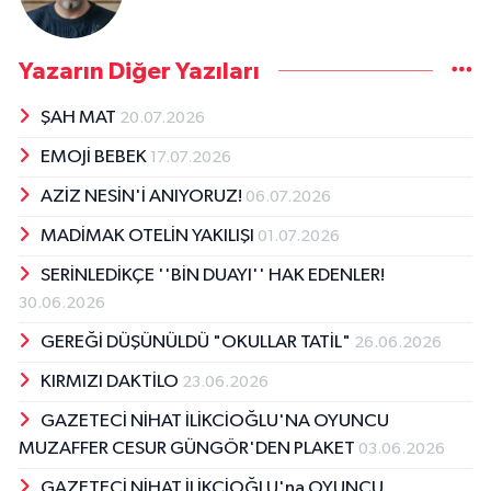
Yazarın Diğer Yazıları
ŞAH MAT
20.07.2026
EMOJİ BEBEK
17.07.2026
AZİZ NESİN'İ ANIYORUZ!
06.07.2026
MADİMAK OTELİN YAKILIŞI
01.07.2026
SERİNLEDİKÇE ''BİN DUAYI'' HAK EDENLER!
30.06.2026
GEREĞİ DÜŞÜNÜLDÜ "OKULLAR TATİL"
26.06.2026
KIRMIZI DAKTİLO
23.06.2026
GAZETECİ NİHAT İLİKCİOĞLU'NA OYUNCU
MUZAFFER CESUR GÜNGÖR'DEN PLAKET
03.06.2026
GAZETECİ NİHAT İLİKCİOĞLU'na OYUNCU