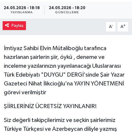
24.05.2026 - 18:18
24.05.2026 - 18:20
Müzik
YAYINLANMA
GÜNCELLEME
Piyasa
Paylaş
-
+
A
A
Resmi İlanlar
İmtiyaz Sahibi Elvin Mütaliboğlu tarafınca
Sağlık
hazırlanan şairlerin şiir, öykü , deneme ve
inceleme yazılarınızın yayınlanacağı Uluslararası
Sinemalar
Türk Edebiyatı "DUYGU" DERGİ'sinde Şair Yazar
Gazeteci Nihat İlikcioğlu'na YAYIN YÖNETMENİ
Siyaset
görevi verilmiştir
Spor
ŞİİRLERİNİZ ÜCRETSİZ YAYINLANIR!
Teknoloji
Siz değerli takipçilerimiz ve seçkin şairlerimiz
Türkiye Türkçesi ve Azerbeycan diliyle yazmış
Türkiye