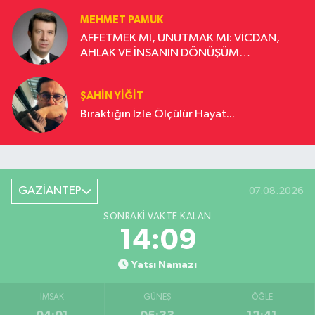
MEHMET PAMUK
AFFETMEK Mİ, UNUTMAK MI: VİCDAN,
AHLAK VE İNSANIN DÖNÜŞÜM
YOLCULUĞU
ŞAHIN YIĞIT
Bıraktığın İzle Ölçülür Hayat...
GAZİANTEP
07.08.2026
SONRAKI VAKTE KALAN
14:09
Yatsı Namazı
İMSAK
GÜNEŞ
ÖĞLE