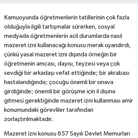
Müzik
Kamuoyunda öğretmenlerin tatillerinin çok fazla
olduğuyla ilgili tartışmalar sürerken, sosyal
Piyasa
medyada öğretmenlerin acil durumlarda nasıl
Resmi İlanlar
mazeret izni kullanacağı konusu merak uyandırdı,
çünkü yasal mazeret izni dışında örneğin bir
Sağlık
öğretmenin amcası, dayısı, teyzesi veya çok
sevdiği bir arkadaşı vefat ettiğinde; bir akrabası
Sinemalar
hastalandığında; çocuğu önemli bir sınava
Siyaset
girdiğinde; önemli bir görüşme için il dışına
gitmesi gerektiğinde mazeret izni kullanması amir
Spor
konumundaki görevliler tarafından
zorlaştırılmaktadır.
Teknoloji
Mazeret izni konusu 657 Sayılı Devlet Memurları
Türkiye