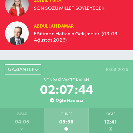
ZUHAL TUNA
SON SÖZÜ MİLLET SÖYLEYECEK
ABDULLAH DAMAR
Eğitimde Haftanın Gelişmeleri (03-09
Ağustos 2026)
GAZİANTEP
10.08.2026
SONRAKI VAKTE KALAN
02:07:44
Öğle Namazı
İMSAK
GÜNEŞ
ÖĞLE
04:05
05:36
12:41