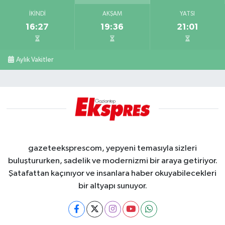
İKINDI
AKŞAM
YATSI
16:27
19:36
21:01
Aylık Vakitler
gazeteeksprescom, yepyeni temasıyla sizleri
buluştururken, sadelik ve modernizmi bir araya getiriyor.
Şatafattan kaçınıyor ve insanlara haber okuyabilecekleri
bir altyapı sunuyor.