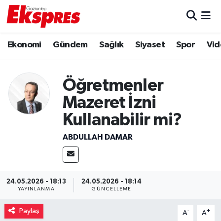
Eğitim
Hava Durumu
Ekonomi
Gündem
Sağlık
Siyaset
Spor
Vid
Ekonomi
Trafik Durumu
Öğretmenler
Gaziantep son dakika
Puan Durumu ve Fikstür
Mazeret İzni
Genel
Tüm Manşetler
Kullanabilir mi?
ABDULLAH DAMAR
Gündem
Son Dakika Haberleri
Haberler
Haber Arşivi
24.05.2026 - 18:13
24.05.2026 - 18:14
Kültür Sanat
YAYINLANMA
GÜNCELLEME
Paylaş
-
+
Magazin
A
A