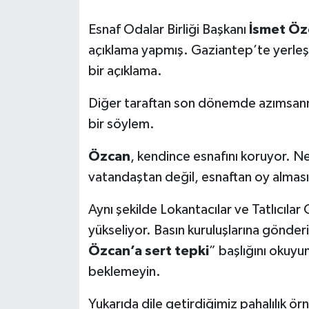
Esnaf Odalar Birliği Başkanı
İsmet Öz
Video Haber
açıklama yapmış. Gaziantep’te yerleş
Yaşam
bir açıklama.
Yeme-İçme
Diğer taraftan son dönemde azımsa
bir söylem.
Yemek
Özcan
, kendince esnafını koruyor. N
vatandaştan değil, esnaftan oy alması
Aynı şekilde Lokantacılar ve Tatlıcılar
yükseliyor. Basın kuruluşlarına gönderi
Özcan’a sert tepki
” başlığını okuyu
beklemeyin.
Yukarıda dile getirdiğimiz pahalılık ö