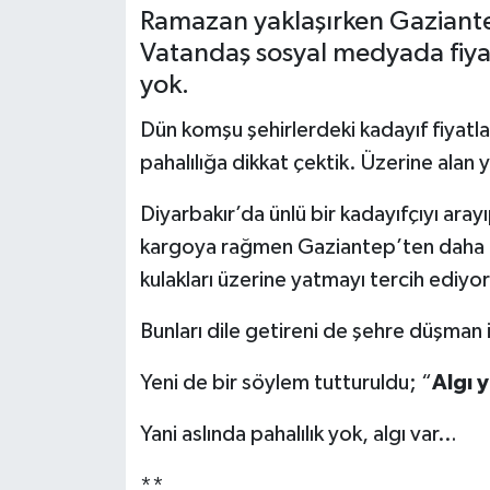
Ramazan yaklaşırken Gaziante
Müzik
Vatandaş sosyal medyada fiyatla
yok.
Piyasa
Dün komşu şehirlerdeki kadayıf fiyatl
Resmi İlanlar
pahalılığa dikkat çektik. Üzerine alan 
Sağlık
Diyarbakır’da ünlü bir kadayıfçıyı ara
kargoya rağmen Gaziantep’ten daha ucu
Sinemalar
kulakları üzerine yatmayı tercih ediyor
Siyaset
Bunları dile getireni de şehre düşman i
Spor
Yeni de bir söylem tutturuldu; “
Algı y
Teknoloji
Yani aslında pahalılık yok, algı var…
**
Türkiye