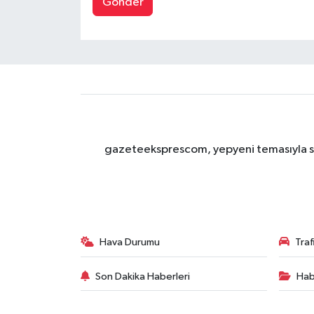
Gönder
gazeteeksprescom, yepyeni temasıyla sizl
Hava Durumu
Tra
Son Dakika Haberleri
Hab