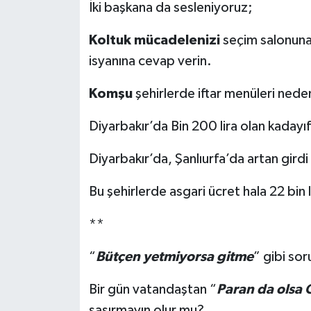
İki başkana da sesleniyoruz;
Koltuk mücadelenizi
seçim salonuna
isyanına cevap verin.
Komşu
şehirlerde iftar menüleri ned
Diyarbakır’da Bin 200 lira olan kadayı
Diyarbakır’da, Şanlıurfa’da artan girdi
Bu şehirlerde asgari ücret hala 22 bin
**
“
Bütçen yetmiyorsa gitme
” gibi so
Bir gün vatandaştan “
Paran da olsa 
şaşırmayın olur mu?