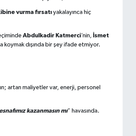
ibine vurma fırsatı
yakalayınca hiç
seçiminde
Abdulkadir Katmerci
’nin,
İsmet
 koymak dışında bir şey ifade etmiyor.
n; artan maliyetler var, enerji, personel
a esnafımız kazanmasın mı
” havasında.