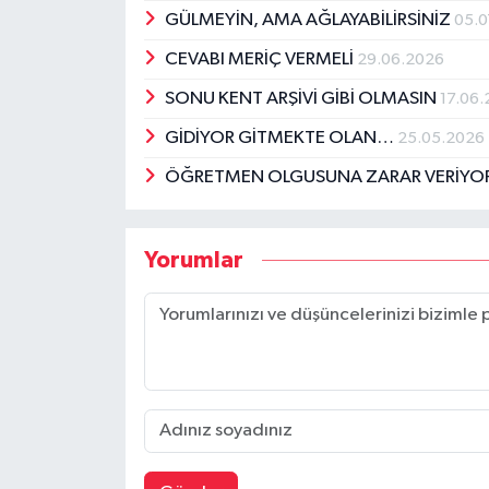
GÜLMEYİN, AMA AĞLAYABİLİRSİNİZ
05.0
CEVABI MERİÇ VERMELİ
29.06.2026
SONU KENT ARŞİVİ GİBİ OLMASIN
17.06
GİDİYOR GİTMEKTE OLAN…
25.05.2026
ÖĞRETMEN OLGUSUNA ZARAR VERİY
Yorumlar