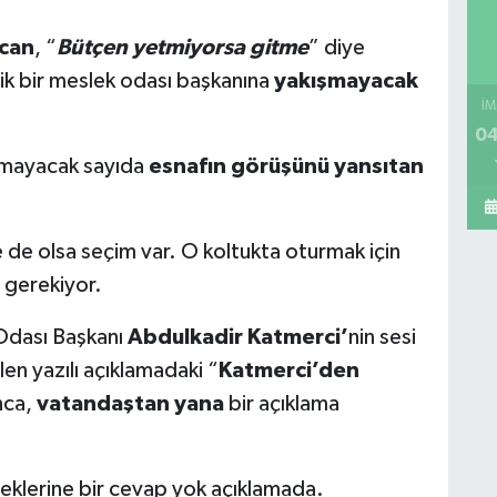
can
, “
Bütçen yetmiyorsa gitme
” diye
ik bir meslek odası başkanına
yakışmayacak
İM
04
nmayacak sayıda
esnafın görüşünü yansıtan
e de olsa seçim var. O koltukta oturmak için
 gerekiyor.
 Odası Başkanı
Abdulkadir Katmerci’
nin sesi
len yazılı açıklamadaki “
Katmerci’den
nca,
vatandaştan yana
bir açıklama
rneklerine bir cevap yok açıklamada.