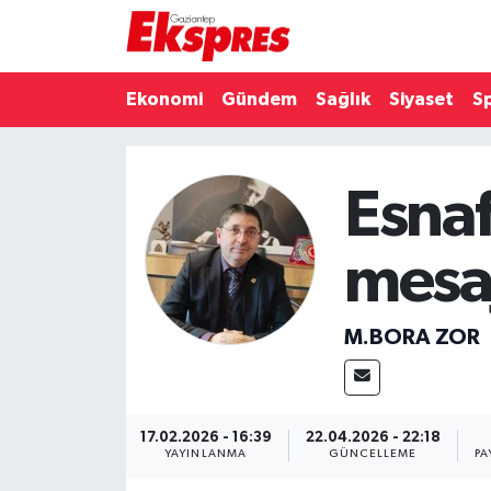
Eğitim
Hava Durumu
Ekonomi
Gündem
Sağlık
Siyaset
S
Ekonomi
Trafik Durumu
Esna
Gaziantep son dakika
Puan Durumu ve Fikstür
Genel
Tüm Manşetler
mesaj
Gündem
Son Dakika Haberleri
M.BORA ZOR
Haberler
Haber Arşivi
Kültür Sanat
17.02.2026 - 16:39
22.04.2026 - 22:18
YAYINLANMA
GÜNCELLEME
PA
Magazin