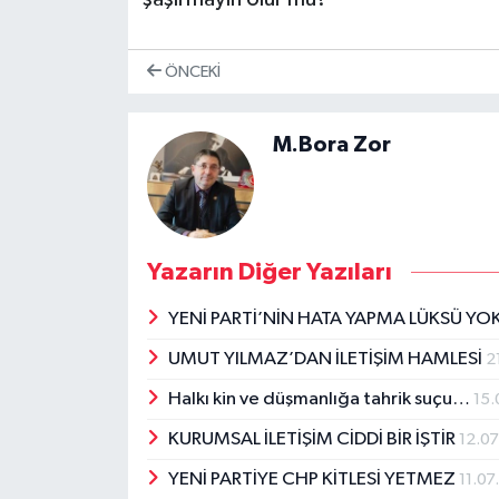
ÖNCEKI
M.Bora Zor
Yazarın Diğer Yazıları
YENİ PARTİ’NİN HATA YAPMA LÜKSÜ YO
UMUT YILMAZ’DAN İLETİŞİM HAMLESİ
2
Halkı kin ve düşmanlığa tahrik suçu…
15.
KURUMSAL İLETİŞİM CİDDİ BİR İŞTİR
12.0
YENİ PARTİYE CHP KİTLESİ YETMEZ
11.0