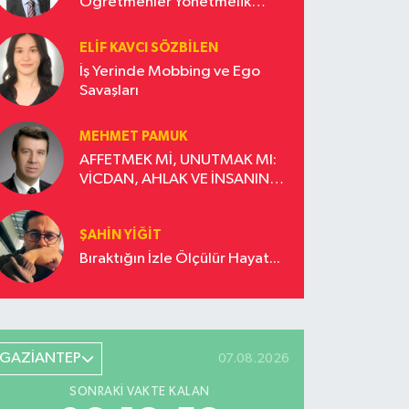
Öğretmenler Yönetmelik
Güncellemesi İstiyor!
ELIF KAVCI SÖZBILEN
İş Yerinde Mobbing ve Ego
Savaşları
MEHMET PAMUK
AFFETMEK Mİ, UNUTMAK MI:
VİCDAN, AHLAK VE İNSANIN
DÖNÜŞÜM YOLCULUĞU
ŞAHIN YIĞIT
Bıraktığın İzle Ölçülür Hayat...
GAZİANTEP
07.08.2026
SONRAKI VAKTE KALAN