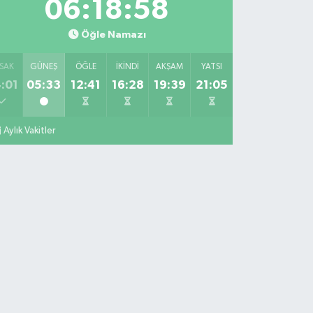
06:18:57
Öğle Namazı
SAK
GÜNEŞ
ÖĞLE
İKINDI
AKŞAM
YATSI
:01
05:33
12:41
16:28
19:39
21:05
Aylık Vakitler