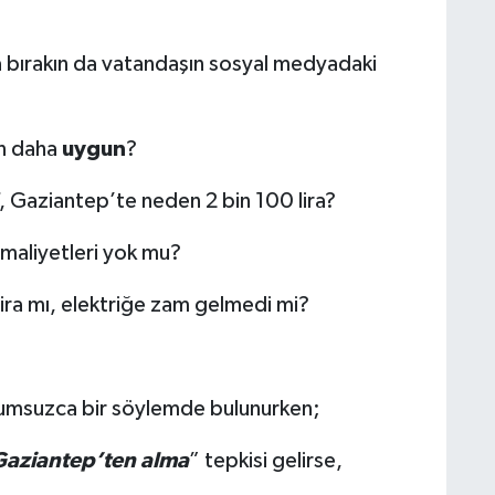
 bırakın da vatandaşın sosyal medyadaki
en daha
uygun
?
f, Gaziantep’te neden 2 bin 100 lira?
 maliyetleri yok mu?
 lira mı, elektriğe zam gelmedi mi?
rumsuzca bir söylemde bulunurken;
Gaziantep’ten alma
” tepkisi gelirse,