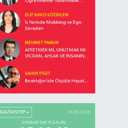
Öğretmenler Yönetmelik
Güncellemesi İstiyor!
ELIF KAVCI SÖZBILEN
İş Yerinde Mobbing ve Ego
Savaşları
MEHMET PAMUK
AFFETMEK Mİ, UNUTMAK MI:
VİCDAN, AHLAK VE İNSANIN
DÖNÜŞÜM YOLCULUĞU
ŞAHIN YIĞIT
Bıraktığın İzle Ölçülür Hayat...
GAZİANTEP
08.08.2026
SONRAKI VAKTE KALAN