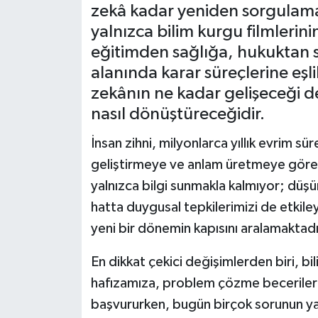
zekâ kadar yeniden sorgulama
Müzik
yalnızca bilim kurgu filmleri
eğitimden sağlığa, hukuktan
Piyasa
alanında karar süreçlerine eşl
zekânın ne kadar gelişeceği değ
Resmi İlanlar
nasıl dönüştüreceğidir.
Sağlık
İnsan zihni, milyonlarca yıllık evrim sü
geliştirmeye ve anlam üretmeye göre 
Sinemalar
yalnızca bilgi sunmakla kalmıyor; düşün
Siyaset
hatta duygusal tepkilerimizi de etkiley
yeni bir dönemin kapısını aralamaktadı
Spor
En dikkat çekici değişimlerden biri, bil
Teknoloji
hafızamıza, problem çözme becerileri
başvururken, bugün birçok sorunun yan
Türkiye