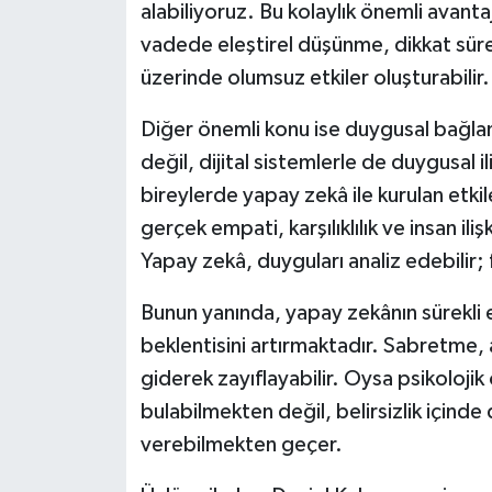
alabiliyoruz. Bu kolaylık önemli avanta
vadede eleştirel düşünme, dikkat süre
Video Haber
üzerinde olumsuz etkiler oluşturabilir.
Yaşam
Diğer önemli konu ise duygusal bağlanm
değil, dijital sistemlerle de duygusal il
Yeme-İçme
bireylerde yapay zekâ ile kurulan etkil
Yemek
gerçek empati, karşılıklılık ve insan ili
Yapay zekâ, duyguları analiz edebilir;
Bunun yanında, yapay zekânın sürekli er
beklentisini artırmaktadır. Sabretme, a
giderek zayıflayabilir. Oysa psikolojik
bulabilmekten değil, belirsizlik içinde
verebilmekten geçer.