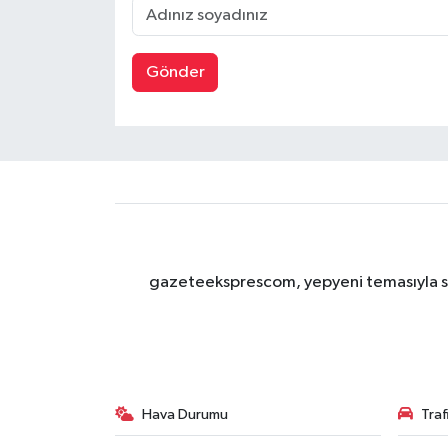
Gönder
gazeteeksprescom, yepyeni temasıyla sizl
Hava Durumu
Tra