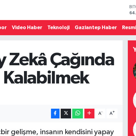
BI
64
DO
47
por
Video Haber
Teknoloji
Gaziantep Haber
Resmi
EU
55
ST
64
y Zekâ Çağında
GR
66
Bİ
 Kalabilmek
13
-
+
A
A
çbir gelişme, insanın kendisini yapay