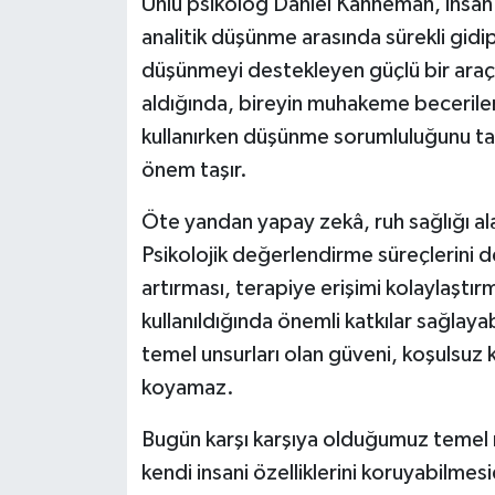
Ünlü psikolog Daniel Kahneman, insan z
analitik düşünme arasında sürekli gidip
düşünmeyi destekleyen güçlü bir araç o
aldığında, bireyin muhakeme becerileri
kullanırken düşünme sorumluluğunu
önem taşır.
Öte yandan yapay zekâ, ruh sağlığı al
Psikolojik değerlendirme süreçlerini de
artırması, terapiye erişimi kolaylaştı
kullanıldığında önemli katkılar sağlayabi
temel unsurları olan güveni, koşulsuz 
koyamaz.
Bugün karşı karşıya olduğumuz temel m
kendi insani özelliklerini koruyabilmes