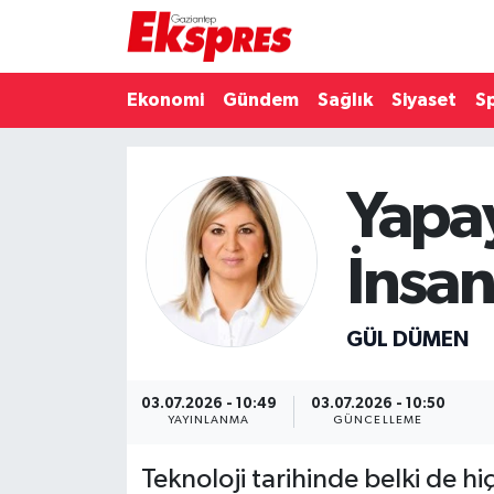
Eğitim
Hava Durumu
Ekonomi
Gündem
Sağlık
Siyaset
S
Ekonomi
Trafik Durumu
Yapa
Gaziantep son dakika
Puan Durumu ve Fikstür
Genel
Tüm Manşetler
İnsan
Gündem
Son Dakika Haberleri
GÜL DÜMEN
Haberler
Haber Arşivi
03.07.2026 - 10:49
03.07.2026 - 10:50
Kültür Sanat
YAYINLANMA
GÜNCELLEME
Teknoloji tarihinde belki de hi
Magazin