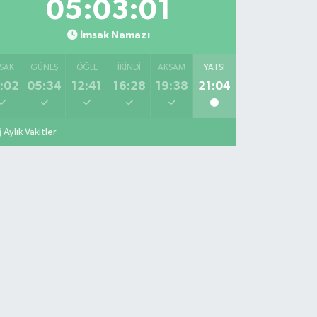
05:03:01
İmsak Namazı
SAK
GÜNEŞ
ÖĞLE
İKINDI
AKŞAM
YATSI
:02
05:34
12:41
16:28
19:38
21:04
Aylık Vakitler