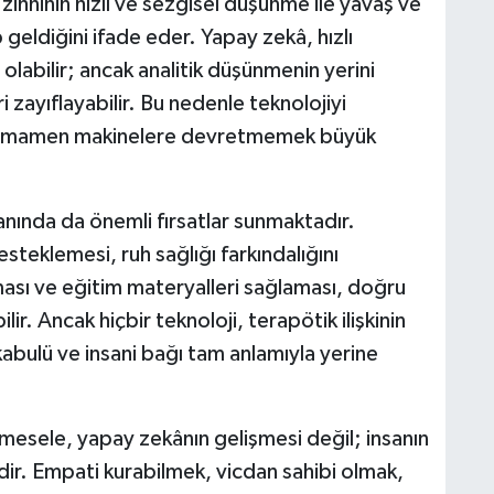
ihninin hızlı ve sezgisel düşünme ile yavaş ve
 geldiğini ifade eder. Yapay zekâ, hızlı
labilir; ancak analitik düşünmenin yerini
 zayıflayabilir. Bu nedenle teknolojiyi
 tamamen makinelere devretmemek büyük
anında da önemli fırsatlar sunmaktadır.
steklemesi, ruh sağlığı farkındalığını
rması ve eğitim materyalleri sağlaması, doğru
lir. Ancak hiçbir teknoloji, terapötik ilişkinin
kabulü ve insani bağı tam anlamıyla yerine
esele, yapay zekânın gelişmesi değil; insanın
idir. Empati kurabilmek, vicdan sahibi olmak,