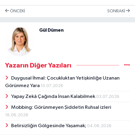
ÖNCEKI
SONRAKI
Gül Dümen
Yazarın Diğer Yazıları
Duygusal İhmal: Çocukluktan Yetişkinliğe Uzanan
Görünmez Yara
10.07.2026
Yapay Zekâ Çağında İnsan Kalabilmek
03.07.2026
Mobbing: Görünmeyen Şiddetin Ruhsal izleri
18.06.2026
Belirsizliğin Gölgesinde Yaşamak;
04.06.2026