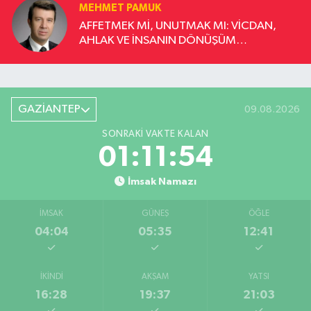
MEHMET PAMUK
AFFETMEK Mİ, UNUTMAK MI: VİCDAN,
AHLAK VE İNSANIN DÖNÜŞÜM
YOLCULUĞU
GAZİANTEP
09.08.2026
SONRAKI VAKTE KALAN
01:11:53
İmsak Namazı
İMSAK
GÜNEŞ
ÖĞLE
04:04
05:35
12:41
İKINDI
AKŞAM
YATSI
16:28
19:37
21:03