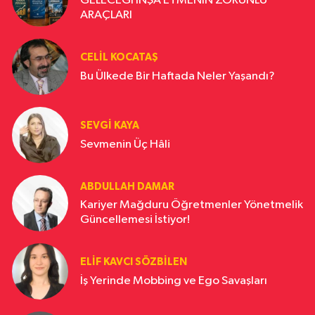
GELECEĞİ İNŞA ETMENİN ZORUNLU
ARAÇLARI
CELIL KOCATAŞ
Bu Ülkede Bir Haftada Neler Yaşandı?
SEVGI KAYA
Sevmenin Üç Hâli
ABDULLAH DAMAR
Kariyer Mağduru Öğretmenler Yönetmelik
Güncellemesi İstiyor!
ELIF KAVCI SÖZBILEN
İş Yerinde Mobbing ve Ego Savaşları