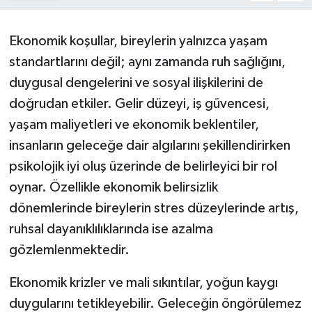
Müzik
Ekonomik koşullar, bireylerin yalnızca yaşam
Piyasa
standartlarını değil; aynı zamanda ruh sağlığını,
duygusal dengelerini ve sosyal ilişkilerini de
Resmi İlanlar
doğrudan etkiler. Gelir düzeyi, iş güvencesi,
yaşam maliyetleri ve ekonomik beklentiler,
Sağlık
insanların geleceğe dair algılarını şekillendirirken
psikolojik iyi oluş üzerinde de belirleyici bir rol
Sinemalar
oynar. Özellikle ekonomik belirsizlik
Siyaset
dönemlerinde bireylerin stres düzeylerinde artış,
ruhsal dayanıklılıklarında ise azalma
Spor
gözlemlenmektedir.
Teknoloji
Ekonomik krizler ve mali sıkıntılar, yoğun kaygı
duygularını tetikleyebilir. Geleceğin öngörülemez
Türkiye