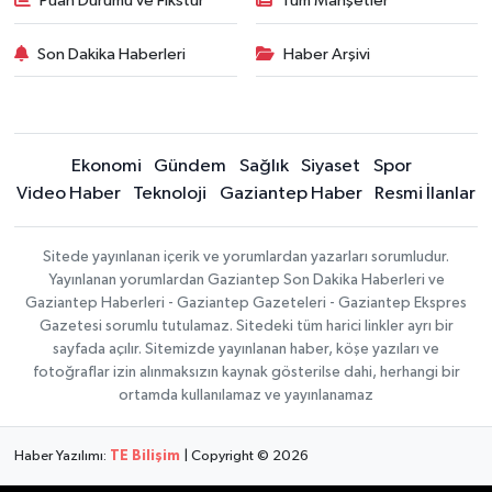
Puan Durumu ve Fikstür
Tüm Manşetler
Son Dakika Haberleri
Haber Arşivi
Ekonomi
Gündem
Sağlık
Siyaset
Spor
Video Haber
Teknoloji
Gaziantep Haber
Resmi İlanlar
Sitede yayınlanan içerik ve yorumlardan yazarları sorumludur.
Yayınlanan yorumlardan Gaziantep Son Dakika Haberleri ve
Gaziantep Haberleri - Gaziantep Gazeteleri - Gaziantep Ekspres
Gazetesi sorumlu tutulamaz. Sitedeki tüm harici linkler ayrı bir
sayfada açılır. Sitemizde yayınlanan haber, köşe yazıları ve
fotoğraflar izin alınmaksızın kaynak gösterilse dahi, herhangi bir
ortamda kullanılamaz ve yayınlanamaz
Haber Yazılımı:
TE Bilişim
| Copyright © 2026