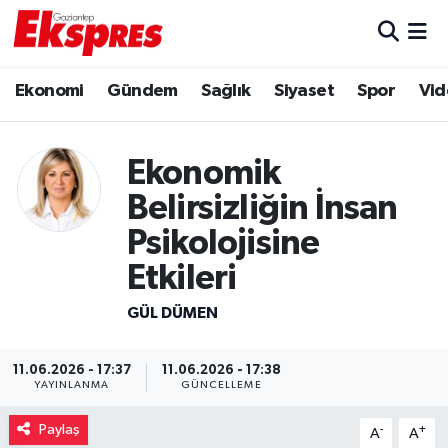
Eğitim
Hava Durumu
Ekonomi
Gündem
Sağlık
Siyaset
Spor
Vid
Ekonomi
Trafik Durumu
Ekonomik
Gaziantep son dakika
Puan Durumu ve Fikstür
Belirsizliğin İnsan
Genel
Tüm Manşetler
Psikolojisine
Etkileri
Gündem
Son Dakika Haberleri
GÜL DÜMEN
Haberler
Haber Arşivi
11.06.2026 - 17:37
11.06.2026 - 17:38
Kültür Sanat
YAYINLANMA
GÜNCELLEME
Paylaş
-
+
Magazin
A
A