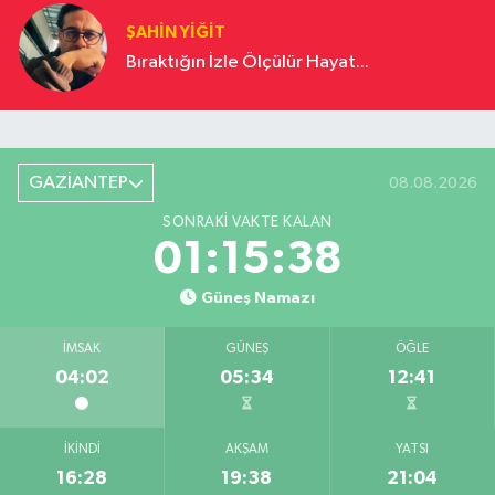
ŞAHIN YIĞIT
Bıraktığın İzle Ölçülür Hayat...
GAZİANTEP
08.08.2026
SONRAKI VAKTE KALAN
01:15:38
Güneş Namazı
İMSAK
GÜNEŞ
ÖĞLE
04:02
05:34
12:41
İKINDI
AKŞAM
YATSI
16:28
19:38
21:04