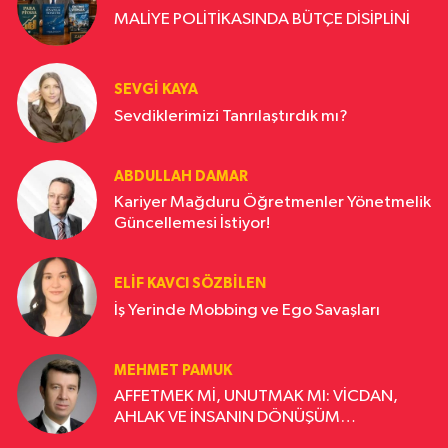
MALİYE POLİTİKASINDA BÜTÇE DİSİPLİNİ
SEVGI KAYA
Sevdiklerimizi Tanrılaştırdık mı?
ABDULLAH DAMAR
Kariyer Mağduru Öğretmenler Yönetmelik
Güncellemesi İstiyor!
ELIF KAVCI SÖZBILEN
İş Yerinde Mobbing ve Ego Savaşları
MEHMET PAMUK
AFFETMEK Mİ, UNUTMAK MI: VİCDAN,
AHLAK VE İNSANIN DÖNÜŞÜM
YOLCULUĞU