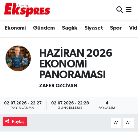
Eğitim
Hava Durumu
Ekonomi
Gündem
Sağlık
Siyaset
Spor
Vid
Ekonomi
Trafik Durumu
HAZİRAN 2026
Gaziantep son dakika
Puan Durumu ve Fikstür
EKONOMİ
Genel
Tüm Manşetler
PANORAMASI
ZAFER OZCIVAN
Gündem
Son Dakika Haberleri
Haberler
Haber Arşivi
02.07.2026 - 22:27
02.07.2026 - 22:28
4
YAYINLANMA
GÜNCELLEME
PAYLAŞIM
Kültür Sanat
Paylaş
-
+
A
A
Magazin