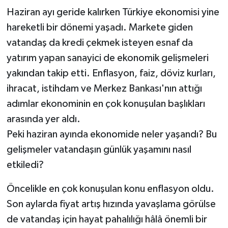
Haziran ayı geride kalırken Türkiye ekonomisi yine
Müzik
hareketli bir dönemi yaşadı. Markete giden
vatandaş da kredi çekmek isteyen esnaf da
Piyasa
yatırım yapan sanayici de ekonomik gelişmeleri
Resmi İlanlar
yakından takip etti. Enflasyon, faiz, döviz kurları,
ihracat, istihdam ve Merkez Bankası'nın attığı
Sağlık
adımlar ekonominin en çok konuşulan başlıkları
arasında yer aldı.
Sinemalar
Peki haziran ayında ekonomide neler yaşandı? Bu
Siyaset
gelişmeler vatandaşın günlük yaşamını nasıl
etkiledi?
Spor
Öncelikle en çok konuşulan konu enflasyon oldu.
Teknoloji
Son aylarda fiyat artış hızında yavaşlama görülse
de vatandaş için hayat pahalılığı hâlâ önemli bir
Türkiye