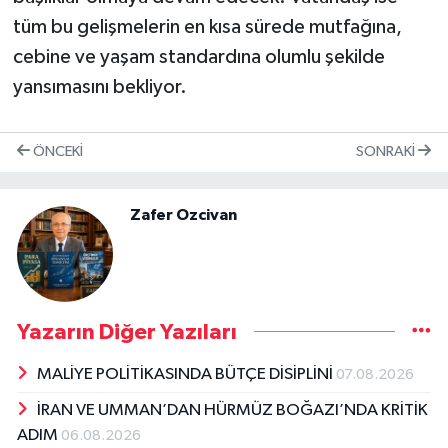
tüm bu gelişmelerin en kısa sürede mutfağına,
cebine ve yaşam standardına olumlu şekilde
yansımasını bekliyor.
ÖNCEKI
SONRAKI
Zafer Ozcivan
Yazarın Diğer Yazıları
MALİYE POLİTİKASINDA BÜTÇE DİSİPLİNİ
07.08.2026
İRAN VE UMMAN’DAN HÜRMÜZ BOĞAZI’NDA KRİTİK
ADIM
06.08.2026