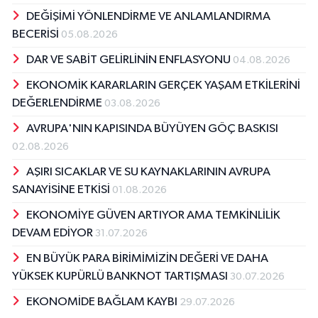
DEĞİŞİMİ YÖNLENDİRME VE ANLAMLANDIRMA
BECERİSİ
05.08.2026
DAR VE SABİT GELİRLİNİN ENFLASYONU
04.08.2026
EKONOMİK KARARLARIN GERÇEK YAŞAM ETKİLERİNİ
DEĞERLENDİRME
03.08.2026
AVRUPA'NIN KAPISINDA BÜYÜYEN GÖÇ BASKISI
02.08.2026
AŞIRI SICAKLAR VE SU KAYNAKLARININ AVRUPA
SANAYİSİNE ETKİSİ
01.08.2026
EKONOMİYE GÜVEN ARTIYOR AMA TEMKİNLİLİK
DEVAM EDİYOR
31.07.2026
EN BÜYÜK PARA BİRİMİMİZİN DEĞERİ VE DAHA
YÜKSEK KUPÜRLÜ BANKNOT TARTIŞMASI
30.07.2026
EKONOMİDE BAĞLAM KAYBI
29.07.2026