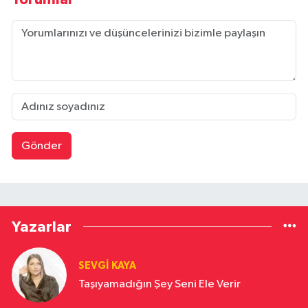
Gönder
Yazarlar
SEVGI KAYA
Taşıyamadığın Şey Seni Ele Verir