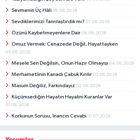
Sevmenin Üç Hâli
08.08.2026
Sevdiklerimizi Tanrılaştırdık mı?
07.08.2026
Özünü Kaybetmeyenlere Dair
06.08.2026
Omuz Vermek: Cenazede Değil, Hayattayken
05.08.2026
Mesele Sen Değilsin, Onun Hazır Olmayışı
04.08.2026
Merhametlinin Kanadı Çabuk Kırılır
03.08.2026
Masum Değiliz, Farkındayız
02.08.2026
Küçümsediğin Hayatın Hayalini Kuranlar Var
01.08.2026
Korkunun Sorusu, İnancın Cevabı
31.07.2026
Yorumlar