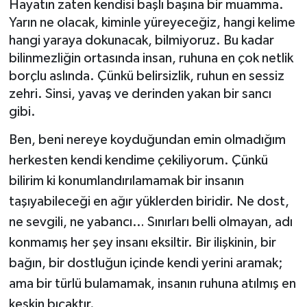
Hayatın zaten kendisi başlı başına bir muamma.
Yarın ne olacak, kiminle yüreyeceğiz, hangi kelime
Müzik
hangi yaraya dokunacak, bilmiyoruz. Bu kadar
bilinmezliğin ortasında insan, ruhuna en çok netlik
Piyasa
borçlu aslında. Çünkü belirsizlik, ruhun en sessiz
zehri. Sinsi, yavaş ve derinden yakan bir sancı
Resmi İlanlar
gibi.
Sağlık
Ben, beni nereye koyduğundan emin olmadığım
herkesten kendi kendime çekiliyorum. Çünkü
Sinemalar
bilirim ki konumlandırılamamak bir insanın
Siyaset
taşıyabileceği en ağır yüklerden biridir. Ne dost,
ne sevgili, ne yabancı… Sınırları belli olmayan, adı
Spor
konmamış her şey insanı eksiltir. Bir ilişkinin, bir
bağın, bir dostluğun içinde kendi yerini aramak;
Teknoloji
ama bir türlü bulamamak, insanın ruhuna atılmış en
keskin bıçaktır.
Türkiye