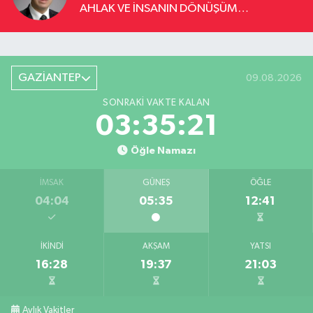
AHLAK VE İNSANIN DÖNÜŞÜM
YOLCULUĞU
GAZİANTEP
09.08.2026
SONRAKI VAKTE KALAN
03:35:20
Öğle Namazı
İMSAK
GÜNEŞ
ÖĞLE
04:04
05:35
12:41
İKINDI
AKŞAM
YATSI
16:28
19:37
21:03
Aylık Vakitler