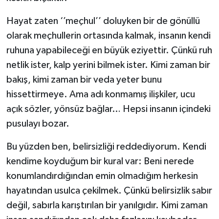
Hayat zaten ‘’meçhul’’ doluyken bir de gönüllü
Video Haber
olarak meçhullerin ortasında kalmak, insanın kendi
Yaşam
ruhuna yapabileceği en büyük eziyettir. Çünkü ruh
netlik ister, kalp yerini bilmek ister. Kimi zaman bir
Yeme-İçme
bakış, kimi zaman bir veda yeter bunu
hissettirmeye. Ama adı konmamış ilişkiler, ucu
Yemek
açık sözler, yönsüz bağlar… Hepsi insanın içindeki
pusulayı bozar.
Bu yüzden ben, belirsizliği reddediyorum. Kendi
kendime koyduğum bir kural var: Beni nerede
konumlandırdığından emin olmadığım herkesin
hayatından usulca çekilmek. Çünkü belirsizlik sabır
değil, sabırla karıştırılan bir yanılgıdır. Kimi zaman