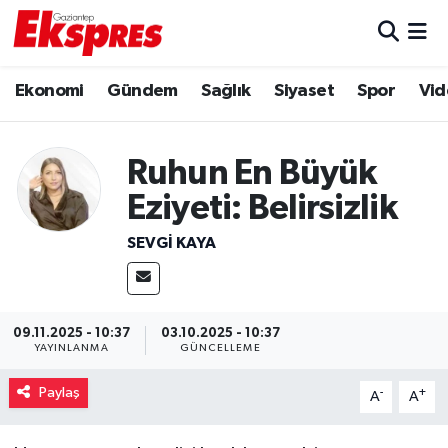
Eğitim
Hava Durumu
Ekonomi
Gündem
Sağlık
Siyaset
Spor
Vid
Ekonomi
Trafik Durumu
Ruhun En Büyük
Gaziantep son dakika
Puan Durumu ve Fikstür
Eziyeti: Belirsizlik
Genel
Tüm Manşetler
SEVGI KAYA
Gündem
Son Dakika Haberleri
Haberler
Haber Arşivi
09.11.2025 - 10:37
03.10.2025 - 10:37
YAYINLANMA
GÜNCELLEME
Kültür Sanat
Paylaş
-
+
A
A
Magazin