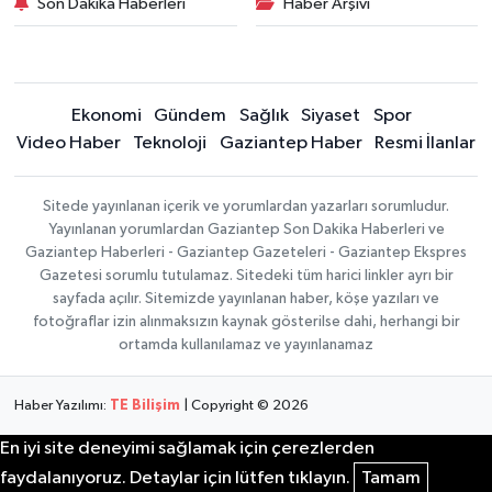
Son Dakika Haberleri
Haber Arşivi
Ekonomi
Gündem
Sağlık
Siyaset
Spor
Video Haber
Teknoloji
Gaziantep Haber
Resmi İlanlar
Sitede yayınlanan içerik ve yorumlardan yazarları sorumludur.
Yayınlanan yorumlardan Gaziantep Son Dakika Haberleri ve
Gaziantep Haberleri - Gaziantep Gazeteleri - Gaziantep Ekspres
Gazetesi sorumlu tutulamaz. Sitedeki tüm harici linkler ayrı bir
sayfada açılır. Sitemizde yayınlanan haber, köşe yazıları ve
fotoğraflar izin alınmaksızın kaynak gösterilse dahi, herhangi bir
ortamda kullanılamaz ve yayınlanamaz
Haber Yazılımı:
TE Bilişim
| Copyright © 2026
En iyi site deneyimi sağlamak için çerezlerden
faydalanıyoruz. Detaylar için lütfen tıklayın.
Tamam