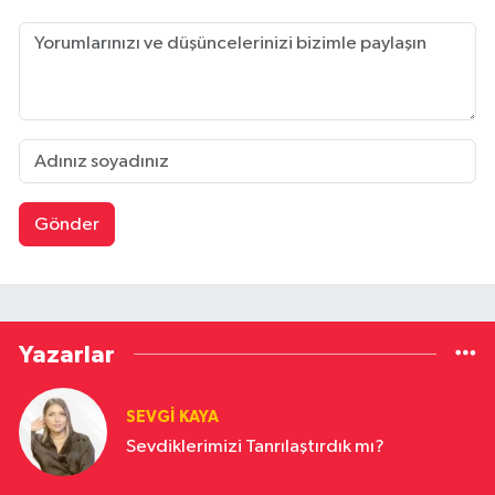
Gönder
Yazarlar
SEVGI KAYA
Sevdiklerimizi Tanrılaştırdık mı?