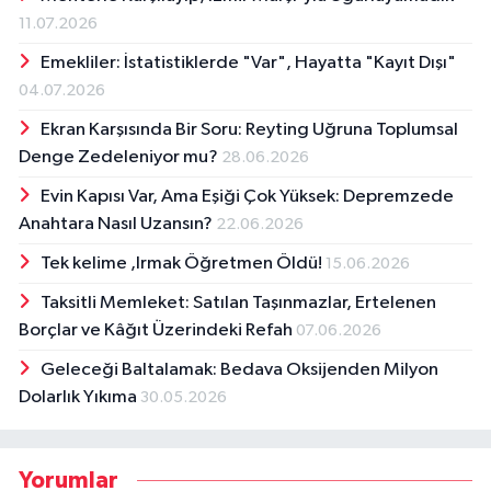
11.07.2026
Emekliler: İstatistiklerde "Var", Hayatta "Kayıt Dışı"
04.07.2026
Ekran Karşısında Bir Soru: Reyting Uğruna Toplumsal
Denge Zedeleniyor mu?
28.06.2026
Evin Kapısı Var, Ama Eşiği Çok Yüksek: Depremzede
Anahtara Nasıl Uzansın?
22.06.2026
Tek kelime ,Irmak Öğretmen Öldü!
15.06.2026
Taksitli Memleket: Satılan Taşınmazlar, Ertelenen
Borçlar ve Kâğıt Üzerindeki Refah
07.06.2026
Geleceği Baltalamak: Bedava Oksijenden Milyon
Dolarlık Yıkıma
30.05.2026
Yorumlar