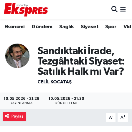
Eğitim
Hava Durumu
Ekonomi
Gündem
Sağlık
Siyaset
Spor
Vid
Ekonomi
Trafik Durumu
Sandıktaki İrade,
Gaziantep son dakika
Puan Durumu ve Fikstür
Tezgâhtaki Siyaset:
Genel
Tüm Manşetler
Satılık Halk mı Var?
CELIL KOCATAŞ
Gündem
Son Dakika Haberleri
Haberler
Haber Arşivi
10.05.2026 - 21:29
10.05.2026 - 21:30
YAYINLANMA
GÜNCELLEME
Kültür Sanat
Paylaş
-
+
A
A
Magazin