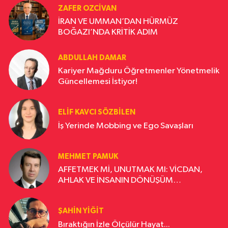
ZAFER OZCIVAN
İRAN VE UMMAN’DAN HÜRMÜZ
BOĞAZI’NDA KRİTİK ADIM
ABDULLAH DAMAR
Kariyer Mağduru Öğretmenler Yönetmelik
Güncellemesi İstiyor!
ELIF KAVCI SÖZBILEN
İş Yerinde Mobbing ve Ego Savaşları
MEHMET PAMUK
AFFETMEK Mİ, UNUTMAK MI: VİCDAN,
AHLAK VE İNSANIN DÖNÜŞÜM
YOLCULUĞU
ŞAHIN YIĞIT
Bıraktığın İzle Ölçülür Hayat...