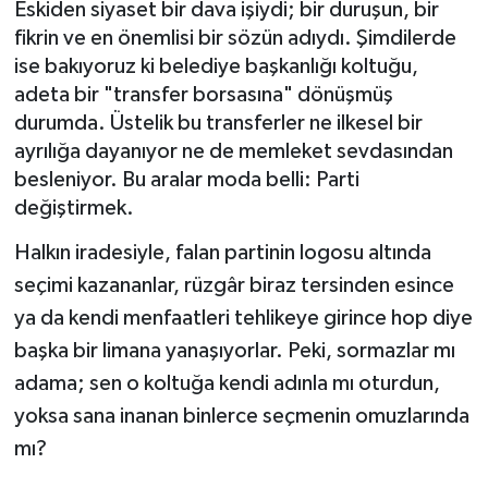
Eskiden siyaset bir dava işiydi; bir duruşun, bir
fikrin ve en önemlisi bir sözün adıydı. Şimdilerde
Müzik
ise bakıyoruz ki belediye başkanlığı koltuğu,
adeta bir "transfer borsasına" dönüşmüş
Piyasa
durumda. Üstelik bu transferler ne ilkesel bir
Resmi İlanlar
ayrılığa dayanıyor ne de memleket sevdasından
besleniyor. Bu aralar moda belli: Parti
Sağlık
değiştirmek.
Halkın iradesiyle, falan partinin logosu altında
Sinemalar
seçimi kazananlar, rüzgâr biraz tersinden esince
ya da kendi menfaatleri tehlikeye girince hop diye
Siyaset
başka bir limana yanaşıyorlar. Peki, sormazlar mı
Spor
adama; sen o koltuğa kendi adınla mı oturdun,
yoksa sana inanan binlerce seçmenin omuzlarında
Teknoloji
mı?
Türkiye