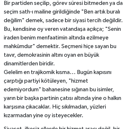
Bir partiden seçilip, görev süresi bitmeden ya da
seçim sath-ı mailine girildiğinde "Ben artık buralı
Video Haber
değilim" demek, sadece bir siyasi tercih değildir.
Yaşam
Bu, kendisine oy veren vatandaşa açıkça; "Senin
iraden benim menfaatimin altında ezilmeye
Yeme-İçme
mahkûmdur" demektir. Seçmeni hiçe sayan bu
tavır, demokrasinin altını oyan en büyük
Yemek
dinamitlerden biridir.
Gelelim en trajikomik kısma... Bugün kapısını
çarptığı partiyi kötüleyen, "hizmet
edemiyordum" bahanesine sığınan bu isimler,
yarın bir başka partinin çatısı altında yine o halkın
karşısına çıkacaklar. Hiç sıkılmadan, yüzleri
kızarmadan yine oy isteyecekler.
Siyaset, ilkesiz ellerde bir hizmet aracı değil, bir