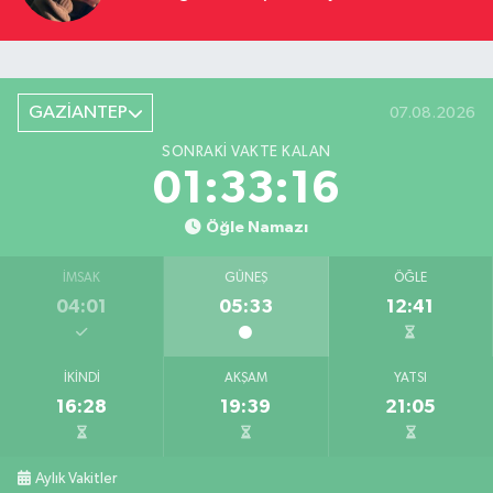
GAZİANTEP
07.08.2026
SONRAKI VAKTE KALAN
01:33:15
Öğle Namazı
İMSAK
GÜNEŞ
ÖĞLE
04:01
05:33
12:41
İKINDI
AKŞAM
YATSI
16:28
19:39
21:05
Aylık Vakitler