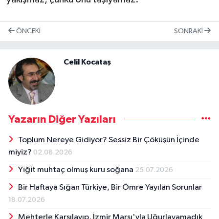
ÖNCEKI
SONRAKI
Celil Kocataş
Yazarın Diğer Yazıları
Toplum Nereye Gidiyor? Sessiz Bir Çöküşün İçinde
miyiz?
02.08.2026
Yiğit muhtaç olmuş kuru soğana
25.07.2026
Bir Haftaya Sığan Türkiye, Bir Ömre Yayılan Sorunlar
18.07.2026
Mehterle Karşılayıp, İzmir Marşı'yla Uğurlayamadık