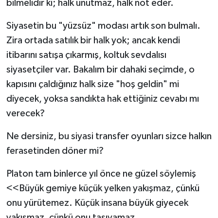
bilmelidir ki; halk unutmaz, halk not eder.
Siyasetin bu "yüzsüz" modası artık son bulmalı.
Zira ortada satılık bir halk yok; ancak kendi
itibarını satışa çıkarmış, koltuk sevdalısı
siyasetçiler var. Bakalım bir dahaki seçimde, o
kapısını çaldığınız halk size "hoş geldin" mi
diyecek, yoksa sandıkta hak ettiğiniz cevabı mı
verecek?
Ne dersiniz, bu siyasi transfer oyunları sizce halkın
ferasetinden döner mi?
Platon tam binlerce yıl önce ne güzel söylemiş
<<Büyük gemiye küçük yelken yakışmaz, çünkü
onu yürütemez. Küçük insana büyük giyecek
yakışmaz, çünkü onu taşıyamaz.