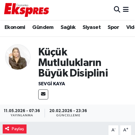
Eğitim
Hava Durumu
Ekonomi
Gündem
Sağlık
Siyaset
Spor
Vid
Ekonomi
Trafik Durumu
Küçük
Gaziantep son dakika
Puan Durumu ve Fikstür
Mutlulukların
Genel
Tüm Manşetler
Büyük Disiplini
SEVGI KAYA
Gündem
Son Dakika Haberleri
Haberler
Haber Arşivi
11.05.2026 - 07:36
20.02.2026 - 23:36
Kültür Sanat
YAYINLANMA
GÜNCELLEME
Paylaş
-
+
Magazin
A
A