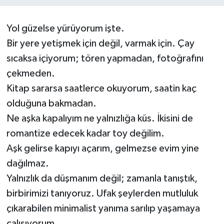
Müzik
Yol güzelse yürüyorum işte.
Bir yere yetişmek için değil, varmak için. Çay
Piyasa
sıcaksa içiyorum; tören yapmadan, fotoğrafını
Resmi İlanlar
çekmeden.
Kitap sararsa saatlerce okuyorum, saatin kaç
Sağlık
olduğuna bakmadan.
Ne aşka kapalıyım ne yalnızlığa küs. İkisini de
Sinemalar
romantize edecek kadar toy değilim.
Siyaset
Aşk gelirse kapıyı açarım, gelmezse evim yine
dağılmaz.
Spor
Yalnızlık da düşmanım değil; zamanla tanıştık,
birbirimizi tanıyoruz. Ufak şeylerden mutluluk
Teknoloji
çıkarabilen minimalist yanıma sarılıp yaşamaya
Türkiye
çalışıyorum.