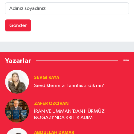
Gönder
Yazarlar
SEVGI KAYA
Sevdiklerimizi Tanrılaştırdık mı?
ZAFER OZCIVAN
İRAN VE UMMAN’DAN HÜRMÜZ
BOĞAZI’NDA KRİTİK ADIM
ABDULLAH DAMAR