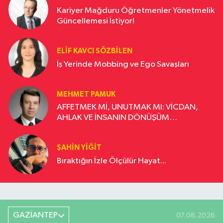
Kariyer Mağduru Öğretmenler Yönetmelik
Güncellemesi İstiyor!
ELIF KAVCI SÖZBILEN
İş Yerinde Mobbing ve Ego Savaşları
MEHMET PAMUK
AFFETMEK Mİ, UNUTMAK MI: VİCDAN,
AHLAK VE İNSANIN DÖNÜŞÜM
YOLCULUĞU
ŞAHIN YIĞIT
Bıraktığın İzle Ölçülür Hayat...
GAZİANTEP
07.08.2026