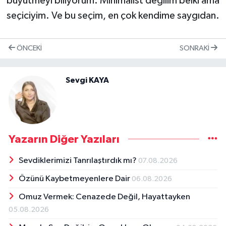
büyütmeyi biliyorum. Minimalist değilim belki ama
seçiciyim. Ve bu seçim, en çok kendime saygıdan.
ÖNCEKI
SONRAKI
Sevgi KAYA
Yazarın Diğer Yazıları
Sevdiklerimizi Tanrılaştırdık mı?
07.08.2026
Özünü Kaybetmeyenlere Dair
06.08.2026
Omuz Vermek: Cenazede Değil, Hayattayken
05.08.2026