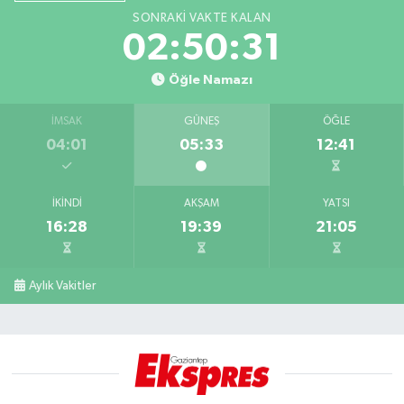
SONRAKI VAKTE KALAN
02:50:31
Öğle Namazı
İMSAK
GÜNEŞ
ÖĞLE
04:01
05:33
12:41
İKINDI
AKŞAM
YATSI
16:28
19:39
21:05
Aylık Vakitler