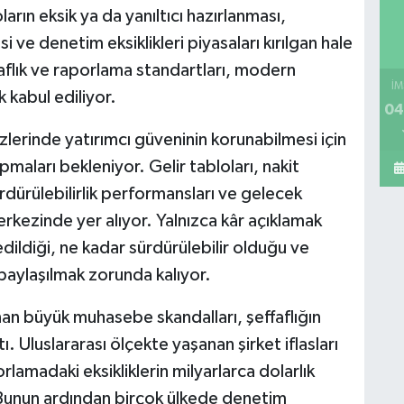
rın eksik ya da yanıltıcı hazırlanması,
ve denetim eksiklikleri piyasaları kırılgan hale
aflık ve raporlama standartları, modern
İM
 kabul ediliyor.
04
lerinde yatırımcı güveninin korunabilmesi için
pmaları bekleniyor. Gelir tabloları, nakit
 sürdürülebilirlik performansları ve gelecek
merkezinde yer alıyor. Yalnızca kâr açıklamak
edildiği, ne kadar sürdürülebilir olduğu ve
a paylaşılmak zorunda kalıyor.
anan büyük muhasebe skandalları, şeffaflığın
 Uluslararası ölçekte yaşanan şirket iflasları
rlamadaki eksikliklerin milyarlarca dolarlık
 Bunun ardından birçok ülkede denetim