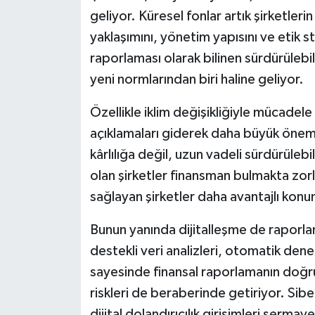
geliyor. Küresel fonlar artık şirketlerin
yaklaşımını, yönetim yapısını ve etik s
raporlaması olarak bilinen sürdürülebili
yeni normlarından biri haline geliyor.
Özellikle iklim değişikliğiyle mücadele
açıklamaları giderek daha büyük önem t
kârlılığa değil, uzun vadeli sürdürülebi
olan şirketler finansman bulmakta zorla
sağlayan şirketler daha avantajlı kon
Bunun yanında dijitalleşme de raporl
destekli veri analizleri, otomatik dene
sayesinde finansal raporlamanın doğrul
riskleri de beraberinde getiriyor. Sibe
dijital dolandırıcılık girişimleri serma