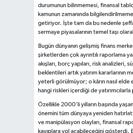
durumunun bilinmemesi, finansal tablola
Video Haber
kamunun zamanında bilgilendirilmemesi 
getiriyor. İşte tam da bu nedenle şeff
Yaşam
sermaye piyasalarının temel taşı olarak
Yeme-İçme
Bugün dünyanın gelişmiş finans merkez
şirketlerden çok ayrıntılı raporlama ya
Yemek
akışları, borç yapıları, risk analizleri,
beklentileri artık yatırım kararlarının 
yeterli görülmüyor; o kârın nasıl elde 
hangi riskleri içerdiği de yatırımcılarl
Özellikle 2000’li yılların başında yaş
önemini tüm dünyaya yeniden hatırlattı.
ve manipülasyon olayları, finansal rapo
kayıplara yol açabileceğini gösterdi.