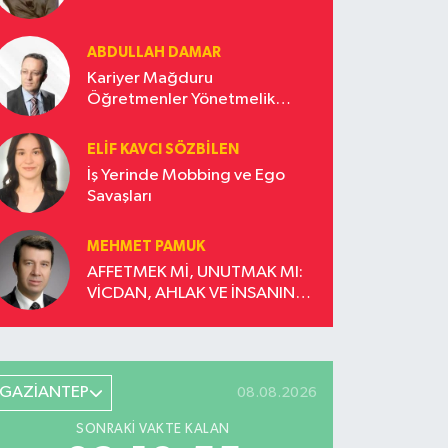
ABDULLAH DAMAR
Kariyer Mağduru
Öğretmenler Yönetmelik
Güncellemesi İstiyor!
ELIF KAVCI SÖZBILEN
İş Yerinde Mobbing ve Ego
Savaşları
MEHMET PAMUK
AFFETMEK Mİ, UNUTMAK MI:
VİCDAN, AHLAK VE İNSANIN
DÖNÜŞÜM YOLCULUĞU
GAZİANTEP
08.08.2026
SONRAKI VAKTE KALAN