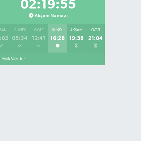
02:19:54
Akşam Namazı
SAK
GÜNEŞ
ÖĞLE
İKINDI
AKŞAM
YATSI
:02
05:34
12:41
16:28
19:38
21:04
Aylık Vakitler