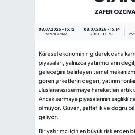
Müzik
ZAFER OZCIV
Piyasa
08.07.2026 - 15:12
08.07.2026 - 15:14
YAYINLANMA
GÜNCELLEME
PA
Resmi İlanlar
Küresel ekonominin giderek daha kar
Sağlık
piyasaları, yalnızca yatırımcıların deği
geleceğini belirleyen temel mekanizma
Sinemalar
gören şirketlerin değeri, yatırım fonla
Siyaset
uluslararası sermaye hareketleri artık
Ancak sermaye piyasalarının sağlıklı çal
Spor
olmuyor. Güven, şeffaflık ve doğru bil
geliyor.
Teknoloji
Bir yatırımcı için en büyük risklerden bir
Türkiye