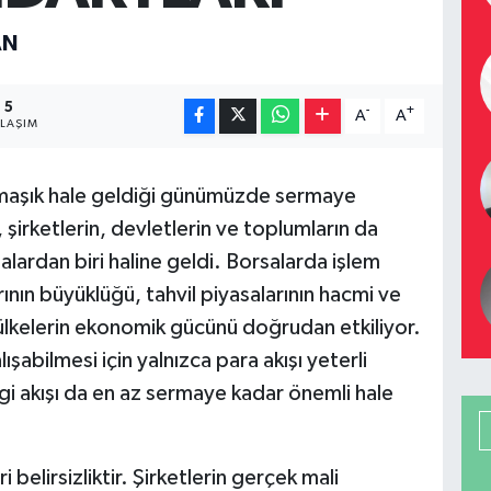
AN
5
-
+
A
A
YLAŞIM
maşık hale geldiği günümüzde sermaye
l, şirketlerin, devletlerin ve toplumların da
lardan biri haline geldi. Borsalarda işlem
rının büyüklüğü, tahvil piyasalarının hacmi ve
 ülkelerin ekonomik gücünü doğrudan etkiliyor.
ışabilmesi için yalnızca para akışı yeterli
gi akışı da en az sermaye kadar önemli hale
i belirsizliktir. Şirketlerin gerçek mali