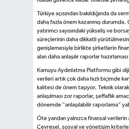
hukuki güvence kadar finansal şeffaflı
Türkiye açısından bakıldığında da serm
daha fazla önem kazanmış durumda. Öze
yatırımcı sayısındaki yükseliş ve bors
süreçlerinin daha dikkatli yürütülmesini
genişlemesiyle birlikte şirketlerin fina
alan daha anlaşılır raporlar hazırlamas
Kamuyu Aydınlatma Platformu gibi dijit
verileri artık çok daha hızlı biçimde ka
kalitesi de önem taşıyor. Teknik olara
anlaşılması zor raporlar, şeffaflık ama
dönemde “anlaşılabilir raporlama” ya
Öte yandan yalnızca finansal verilerin 
Çevresel, sosyal ve yönetişim kriterleri