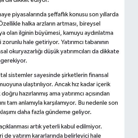
ğa da dikkat ediyor.
aye piyasalarında şeffaflık konusu son yıllarda
llikle halka arzların artması, bireysel
aya olan ilginin büyümesi, kamuyu aydınlatma
 zorunlu hale getiriyor. Yatırımcı tabanının
nsal okuryazarlığı düşük yatırımcıları da dikkate
ı gerekiyor.
al sistemler sayesinde şirketlerin finansal
muoyuna ulaştırılıyor. Ancak hız kadar içerik
k doğru hazırlanmış ama yatırımcı açısından
cını tam anlamıyla karşılamıyor. Bu nedenle son
klaşımı daha fazla gündeme geliyor.
açıklanması artık yeterli kabul edilmiyor.
 de yatırım kararlarında belirleyici hale