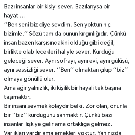
Bazı insanlar bir kişiyi sever. Bazılarıysa bir
Müzik
hayatı…
‘’Ben seni biz diye sevdim. Sen yoktun hiç
Piyasa
bizimle.’’ Sözü tam da bunun kırgınlığıdır. Çünkü
Resmi İlanlar
insan bazen karşısındakini olduğu gibi değil,
birlikte olabilecekleri haliyle sever. Kurduğu
Sağlık
geleceği sever. Aynı sofrayı, aynı evi, aynı gülüşü,
aynı sessizliği sever. ‘’Ben’’ olmaktan çıkıp ‘’biz’’
Sinemalar
olmaya gönüllü olur.
Ama ağır yalnızlık, iki kişilik bir hayali tek başına
Siyaset
taşımaktır.
Spor
Bir insanı sevmek kolaydır belki. Zor olan, onunla
bir ‘’biz’’ kurduğunu sanmaktır. Çünkü bazı
Teknoloji
insanlar ilişkiye gelir ama ortaklığa gelmez.
Varlıkları vardır ama emekleri yoktur. Yanınızda
Türkiye