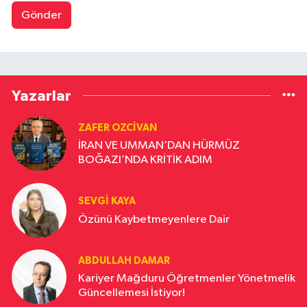
Gönder
Yazarlar
ZAFER OZCIVAN
İRAN VE UMMAN’DAN HÜRMÜZ
BOĞAZI’NDA KRİTİK ADIM
SEVGI KAYA
Özünü Kaybetmeyenlere Dair
ABDULLAH DAMAR
Kariyer Mağduru Öğretmenler Yönetmelik
Güncellemesi İstiyor!