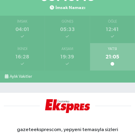
İmsak Namazı
İMSAK
GÜNEŞ
ÖĞLE
04:01
05:33
12:41
İKINDI
AKŞAM
YATSI
16:28
19:39
21:05
Aylık Vakitler
gazeteeksprescom, yepyeni temasıyla sizleri