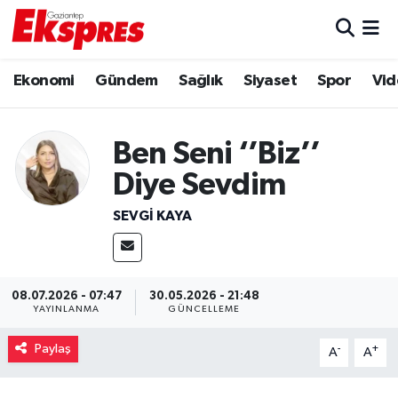
Eğitim
Hava Durumu
Ekonomi
Gündem
Sağlık
Siyaset
Spor
Vid
Ekonomi
Trafik Durumu
Ben Seni ‘’Biz’’
Gaziantep son dakika
Puan Durumu ve Fikstür
Diye Sevdim
Genel
Tüm Manşetler
SEVGI KAYA
Gündem
Son Dakika Haberleri
Haberler
Haber Arşivi
08.07.2026 - 07:47
30.05.2026 - 21:48
YAYINLANMA
GÜNCELLEME
Kültür Sanat
Paylaş
-
+
A
A
Magazin