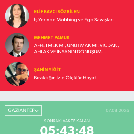
ELIF KAVCI SÖZBILEN
İş Yerinde Mobbing ve Ego Savaşları
MEHMET PAMUK
AFFETMEK Mİ, UNUTMAK MI: VİCDAN,
AHLAK VE İNSANIN DÖNÜŞÜM
YOLCULUĞU
ŞAHIN YIĞIT
Bıraktığın İzle Ölçülür Hayat...
GAZİANTEP
07.08.2026
SONRAKI VAKTE KALAN
05:43:47