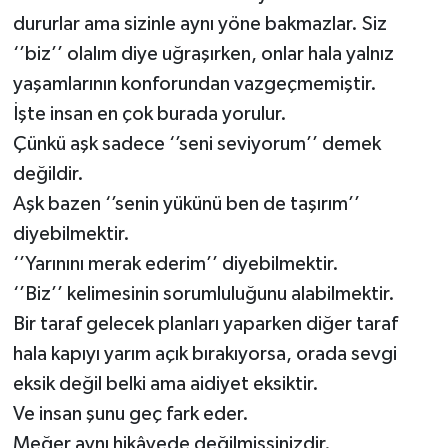
dururlar ama sizinle aynı yöne bakmazlar. Siz
Video Haber
‘’biz’’ olalım diye uğraşırken, onlar hala yalnız
yaşamlarının konforundan vazgeçmemiştir.
Yaşam
İşte insan en çok burada yorulur.
Çünkü aşk sadece ‘’seni seviyorum’’ demek
Yeme-İçme
değildir.
Yemek
Aşk bazen ‘’senin yükünü ben de taşırım’’
diyebilmektir.
‘’Yarınını merak ederim’’ diyebilmektir.
‘’Biz’’ kelimesinin sorumluluğunu alabilmektir.
Bir taraf gelecek planları yaparken diğer taraf
hala kapıyı yarım açık bırakıyorsa, orada sevgi
eksik değil belki ama aidiyet eksiktir.
Ve insan şunu geç fark eder.
Meğer aynı hikâyede değilmişsinizdir.