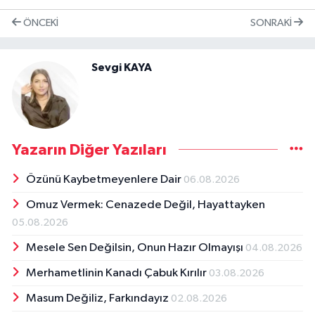
ÖNCEKI
SONRAKI
Sevgi KAYA
Yazarın Diğer Yazıları
Özünü Kaybetmeyenlere Dair
06.08.2026
Omuz Vermek: Cenazede Değil, Hayattayken
05.08.2026
Mesele Sen Değilsin, Onun Hazır Olmayışı
04.08.2026
Merhametlinin Kanadı Çabuk Kırılır
03.08.2026
Masum Değiliz, Farkındayız
02.08.2026