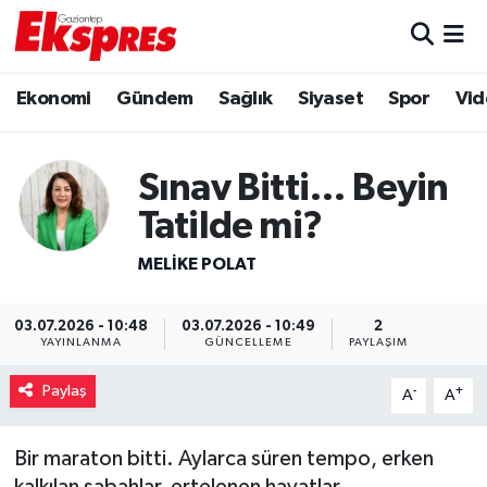
Eğitim
Hava Durumu
Ekonomi
Gündem
Sağlık
Siyaset
Spor
Vid
Ekonomi
Trafik Durumu
Sınav Bitti… Beyin
Gaziantep son dakika
Puan Durumu ve Fikstür
Tatilde mi?
Genel
Tüm Manşetler
MELIKE POLAT
Gündem
Son Dakika Haberleri
03.07.2026 - 10:48
03.07.2026 - 10:49
2
YAYINLANMA
GÜNCELLEME
PAYLAŞIM
Haberler
Haber Arşivi
Paylaş
-
+
A
A
Kültür Sanat
Bir maraton bitti. Aylarca süren tempo, erken
Magazin