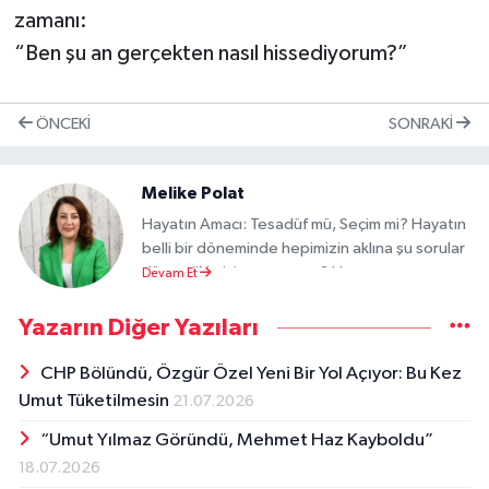
zamanı:
“Ben şu an gerçekten nasıl hissediyorum?”
ÖNCEKI
SONRAKI
Melike Polat
Hayatın Amacı: Tesadüf mü, Seçim mi? Hayatın
belli bir döneminde hepimizin aklına şu sorular
düşer: “Ne için yaşıyorum? Hayatımın amacı
Devam Et
ne? Benim yolum nereye çıkacak?” Bu sorular
basit meraklardan ibaret değildir. Çünkü insan
Yazarın Diğer Yazıları
için hayatın anlamı ve amacı, ekmek ve su
kadar önemlidir. Amaç, bize yön verir, zor
CHP Bölündü, Özgür Özel Yeni Bir Yol Açıyor: Bu Kez
zamanlarda ayağa kalkmamızı sağlar. Amacını
Umut Tüketilmesin
21.07.2026
yitiren bir insan, karanlık bir odada yolunu
“Umut Yılmaz Göründü, Mehmet Haz Kayboldu”
kaybetmiş gibidir. İşte bu yüzden tarih
boyunca tüm toplumlar, dini ve dünyevi yollarla
18.07.2026
hayatın amacına dair yanıt aramıştır. Anlamı