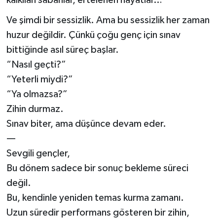
kalkılan sabahlar, ertelenen hayatlar…
Müzik
Ve şimdi bir sessizlik. Ama bu sessizlik her zaman
huzur değildir. Çünkü çoğu genç için sınav
Piyasa
bittiğinde asıl süreç başlar.
“Nasıl geçti?”
Resmi İlanlar
“Yeterli miydi?”
Sağlık
“Ya olmazsa?”
Zihin durmaz.
Sinemalar
Sınav biter, ama düşünce devam eder.
—
Siyaset
Sevgili gençler,
Bu dönem sadece bir sonuç bekleme süreci
Spor
değil.
Teknoloji
Bu, kendinle yeniden temas kurma zamanı.
Uzun süredir performans gösteren bir zihin,
Türkiye