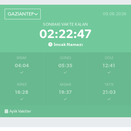
GAZİANTEP
09.08.2026
SONRAKI VAKTE KALAN
02:22:46
İmsak Namazı
İMSAK
GÜNEŞ
ÖĞLE
04:04
05:35
12:41
İKINDI
AKŞAM
YATSI
16:28
19:37
21:03
Aylık Vakitler