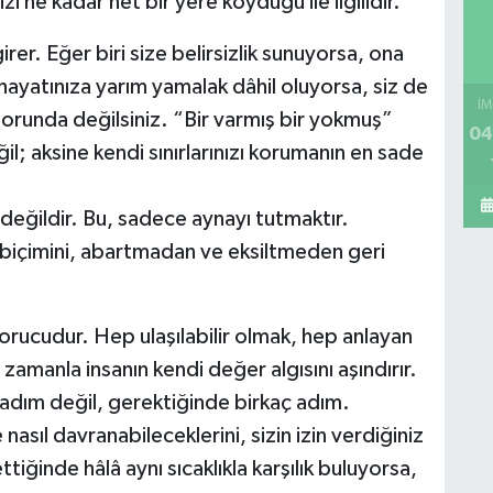
zi ne kadar net bir yere koyduğu ile ilgilidir.
r. Eğer biri size belirsizlik sunuyorsa, ona
n hayatınıza yarım yamalak dâhil oluyorsa, siz de
İM
orunda değilsiniz. “Bir varmış bir yokmuş”
04
; aksine kendi sınırlarınızı korumanın en sade
 değildir. Bu, sadece aynayı tutmaktır.
ki biçimini, abartmadan ve eksiltmeden geri
orucudur. Hep ulaşılabilir olmak, hep anlayan
amanla insanın kendi değer algısını aşındırır.
 adım değil, gerektiğinde birkaç adım.
asıl davranabileceklerini, sizin izin verdiğiniz
ttiğinde hâlâ aynı sıcaklıkla karşılık buluyorsa,