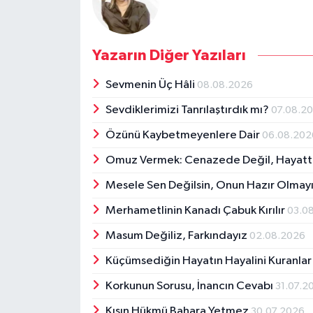
Yazarın Diğer Yazıları
Sevmenin Üç Hâli
08.08.2026
Sevdiklerimizi Tanrılaştırdık mı?
07.08.2
Özünü Kaybetmeyenlere Dair
06.08.202
Omuz Vermek: Cenazede Değil, Hayat
Mesele Sen Değilsin, Onun Hazır Olmayı
Merhametlinin Kanadı Çabuk Kırılır
03.0
Masum Değiliz, Farkındayız
02.08.2026
Küçümsediğin Hayatın Hayalini Kuranlar
Korkunun Sorusu, İnancın Cevabı
31.07.2
Kışın Hükmü Bahara Yetmez
30.07.2026