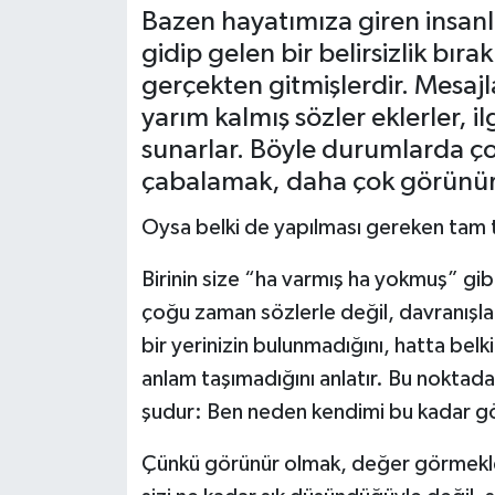
Bazen hayatımıza giren insanlar
Müzik
gidip gelen bir belirsizlik bır
gerçekten gitmişlerdir. Mesajl
Piyasa
yarım kalmış sözler eklerler, il
sunarlar. Böyle durumlarda çoğ
Resmi İlanlar
çabalamak, daha çok görünür
Sağlık
Oysa belki de yapılması gereken tam t
Sinemalar
Birinin size “ha varmış ha yokmuş” gib
çoğu zaman sözlerle değil, davranışlarl
Siyaset
bir yerinizin bulunmadığını, hatta belki
Spor
anlam taşımadığını anlatır. Bu noktad
şudur: Ben neden kendimi bu kadar gö
Teknoloji
Çünkü görünür olmak, değer görmekle k
Türkiye