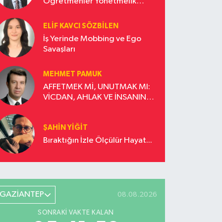
Öğretmenler Yönetmelik
Güncellemesi İstiyor!
ELIF KAVCI SÖZBILEN
İş Yerinde Mobbing ve Ego
Savaşları
MEHMET PAMUK
AFFETMEK Mİ, UNUTMAK MI:
VİCDAN, AHLAK VE İNSANIN
DÖNÜŞÜM YOLCULUĞU
ŞAHIN YIĞIT
Bıraktığın İzle Ölçülür Hayat...
GAZİANTEP
08.08.2026
SONRAKI VAKTE KALAN