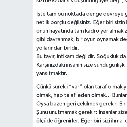
sizi ne kadar sık düşündüğüyle değil, si
Video Haber
İşte tam bu noktada denge devreye gire
netlik borçlu değilsiniz. Eğer biri sizi
Yaşam
onun hayatında tam kadro yer almak z
gibi davranmak, bir oyun oynamak değil
Yeme-İçme
yollarından biridir.
Bu tavır, intikam değildir. Soğukluk da
Yemek
Karşınızdaki insanın size sunduğu iliş
yansıtmaktır.
Çünkü sürekli “var” olan taraf olmak y
olmak, hep telafi eden olmak… Bunlar z
Oysa bazen geri çekilmek gerekir. Bir
Şunu unutmamak gerekir: İnsanlar size n
ölçüde öğrenirler. Eğer biri sizi ihmal e