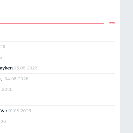
026
6
tayken
05.08.2026
şı
04.08.2026
8.2026
 Var
01.08.2026
026