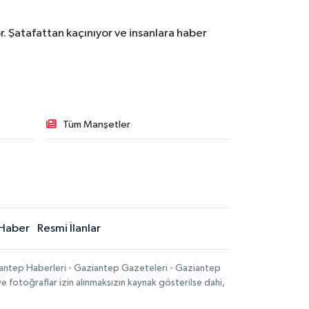
. Şatafattan kaçınıyor ve insanlara haber
Tüm Manşetler
Haber
Resmi İlanlar
iantep Haberleri - Gaziantep Gazeteleri - Gaziantep
ve fotoğraflar izin alınmaksızın kaynak gösterilse dahi,