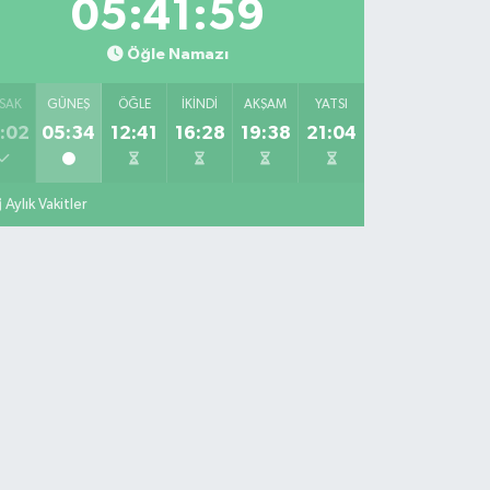
05:41:59
Öğle Namazı
SAK
GÜNEŞ
ÖĞLE
İKINDI
AKŞAM
YATSI
:02
05:34
12:41
16:28
19:38
21:04
Aylık Vakitler