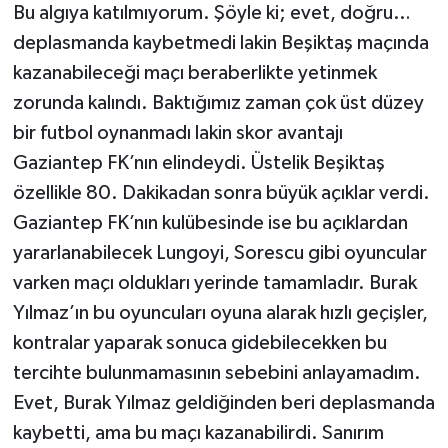
Bu algıya katılmıyorum. Şöyle ki; evet, doğru…
Müzik
deplasmanda kaybetmedi lakin Beşiktaş maçında
kazanabileceği maçı beraberlikte yetinmek
Piyasa
zorunda kalındı. Baktığımız zaman çok üst düzey
bir futbol oynanmadı lakin skor avantajı
Resmi İlanlar
Gaziantep FK’nın elindeydi. Üstelik Beşiktaş
Sağlık
özellikle 80. Dakikadan sonra büyük açıklar verdi.
Gaziantep FK’nın kulübesinde ise bu açıklardan
Sinemalar
yararlanabilecek Lungoyi, Sorescu gibi oyuncular
varken maçı oldukları yerinde tamamladır. Burak
Siyaset
Yılmaz’ın bu oyuncuları oyuna alarak hızlı geçişler,
kontralar yaparak sonuca gidebilecekken bu
Spor
tercihte bulunmamasının sebebini anlayamadım.
Teknoloji
Evet, Burak Yılmaz geldiğinden beri deplasmanda
kaybetti, ama bu maçı kazanabilirdi. Sanırım
Türkiye