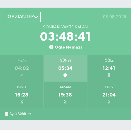
GAZİANTEP
08.08.2026
SONRAKI VAKTE KALAN
03:48:40
Öğle Namazı
İMSAK
GÜNEŞ
ÖĞLE
04:02
05:34
12:41
İKINDI
AKŞAM
YATSI
16:28
19:38
21:04
Aylık Vakitler