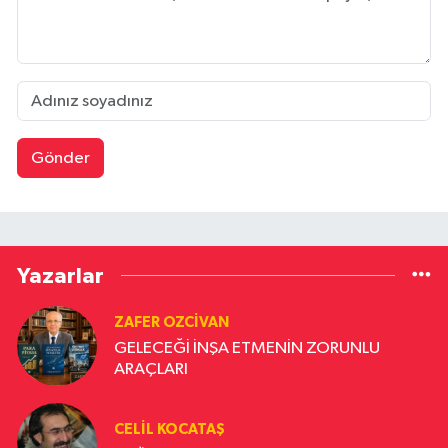
Gönder
Yazarlar
ZAFER OZCIVAN
GELECEĞİ İNŞA ETMENİN ZORUNLU
ARAÇLARI
CELIL KOCATAŞ