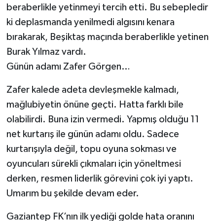
beraberlikle yetinmeyi tercih etti. Bu sebepledir
ki deplasmanda yenilmedi algısını kenara
Video Haber
bırakarak, Beşiktaş maçında beraberlikle yetinen
Yaşam
Burak Yılmaz vardı.
Günün adamı Zafer Görgen…
Yeme-İçme
Zafer kalede adeta devleşmekle kalmadı,
Yemek
mağlubiyetin önüne geçti. Hatta farklı bile
olabilirdi. Buna izin vermedi. Yapmış olduğu 11
net kurtarış ile günün adamı oldu. Sadece
kurtarışıyla değil, topu oyuna sokması ve
oyuncuları sürekli çıkmaları için yöneltmesi
derken, resmen liderlik görevini çok iyi yaptı.
Umarım bu şekilde devam eder.
Gaziantep FK’nın ilk yediği golde hata oranını