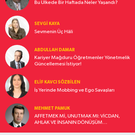
Bu Ülkede Bir Haftada Neler Yaşandı?
SEVGI KAYA
Sevmenin Üç Hâli
ABDULLAH DAMAR
Kariyer Mağduru Öğretmenler Yönetmelik
Güncellemesi İstiyor!
ELIF KAVCI SÖZBILEN
İş Yerinde Mobbing ve Ego Savaşları
MEHMET PAMUK
AFFETMEK Mİ, UNUTMAK MI: VİCDAN,
AHLAK VE İNSANIN DÖNÜŞÜM
YOLCULUĞU