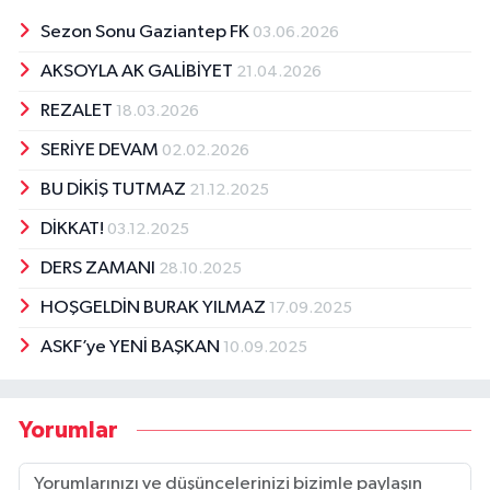
Sezon Sonu Gaziantep FK
03.06.2026
AKSOYLA AK GALİBİYET
21.04.2026
REZALET
18.03.2026
SERİYE DEVAM
02.02.2026
BU DİKİŞ TUTMAZ
21.12.2025
DİKKAT!
03.12.2025
DERS ZAMANI
28.10.2025
HOŞGELDİN BURAK YILMAZ
17.09.2025
ASKF’ye YENİ BAŞKAN
10.09.2025
Yorumlar