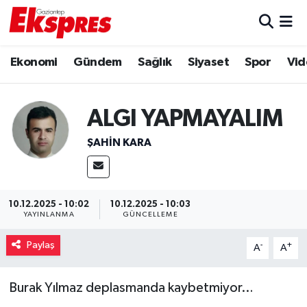
Eğitim
Hava Durumu
Ekonomi
Gündem
Sağlık
Siyaset
Spor
Vid
Ekonomi
Trafik Durumu
ALGI YAPMAYALIM
Gaziantep son dakika
Puan Durumu ve Fikstür
ŞAHIN KARA
Genel
Tüm Manşetler
Gündem
Son Dakika Haberleri
10.12.2025 - 10:02
10.12.2025 - 10:03
YAYINLANMA
GÜNCELLEME
Haberler
Haber Arşivi
Paylaş
-
+
A
A
Kültür Sanat
Burak Yılmaz deplasmanda kaybetmiyor…
Magazin