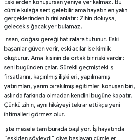
Eskilerden konuşursan yeniye yer kalmaz. Bu
cümle kulağa sert gelebilir ama hayatın en yalın
Müzik
gerçeklerinden birini anlatır: Zihin doluysa,
gelecek sığacak yer bulamaz.
Piyasa
İnsan, doğası gereği hatıralara tutunur. Eski
Resmi İlanlar
başarılar güven verir, eski acılar ise kimlik
oluşturur. Ama ikisinin de ortak bir riski vardır:
Sağlık
seni bugünden çalar. Sürekli geçmişteki iş
Sinemalar
fırsatlarını, kaçırılmış ilişkileri, yapılmamış
yatırımları, yarım bırakılmış eğitimleri konuşan biri,
Siyaset
aslında farkında olmadan kendini bugüne kapatır.
Çünkü zihin, aynı hikâyeyi tekrar ettikçe yeni
Spor
ihtimalleri görmez olur.
Teknoloji
İşte mesele tam burada başlıyor. İş hayatında
“eskiden şöyleydi” diye başlayan cümleler
Türkiye