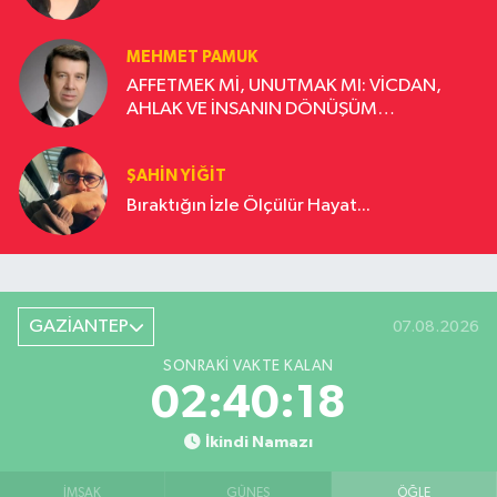
MEHMET PAMUK
AFFETMEK Mİ, UNUTMAK MI: VİCDAN,
AHLAK VE İNSANIN DÖNÜŞÜM
YOLCULUĞU
ŞAHIN YIĞIT
Bıraktığın İzle Ölçülür Hayat...
GAZİANTEP
07.08.2026
SONRAKI VAKTE KALAN
02:40:17
İkindi Namazı
İMSAK
GÜNEŞ
ÖĞLE