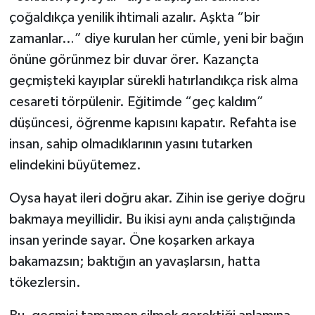
çoğaldıkça yenilik ihtimali azalır. Aşkta “bir
Video Haber
zamanlar…” diye kurulan her cümle, yeni bir bağın
önüne görünmez bir duvar örer. Kazançta
Yaşam
geçmişteki kayıplar sürekli hatırlandıkça risk alma
cesareti törpülenir. Eğitimde “geç kaldım”
Yeme-İçme
düşüncesi, öğrenme kapısını kapatır. Refahta ise
Yemek
insan, sahip olmadıklarının yasını tutarken
elindekini büyütemez.
Oysa hayat ileri doğru akar. Zihin ise geriye doğru
bakmaya meyillidir. Bu ikisi aynı anda çalıştığında
insan yerinde sayar. Öne koşarken arkaya
bakamazsın; baktığın an yavaşlarsın, hatta
tökezlersin.