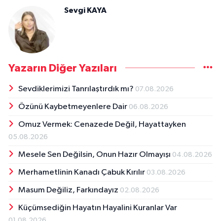
Sevgi KAYA
Yazarın Diğer Yazıları
Sevdiklerimizi Tanrılaştırdık mı?
07.08.2026
Özünü Kaybetmeyenlere Dair
06.08.2026
Omuz Vermek: Cenazede Değil, Hayattayken
05.08.2026
Mesele Sen Değilsin, Onun Hazır Olmayışı
04.08.2026
Merhametlinin Kanadı Çabuk Kırılır
03.08.2026
Masum Değiliz, Farkındayız
02.08.2026
Küçümsediğin Hayatın Hayalini Kuranlar Var
01.08.2026