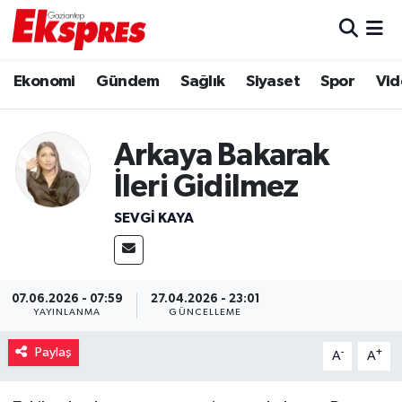
Eğitim
Hava Durumu
Ekonomi
Gündem
Sağlık
Siyaset
Spor
Vid
Ekonomi
Trafik Durumu
Arkaya Bakarak
Gaziantep son dakika
Puan Durumu ve Fikstür
İleri Gidilmez
Genel
Tüm Manşetler
SEVGI KAYA
Gündem
Son Dakika Haberleri
Haberler
Haber Arşivi
07.06.2026 - 07:59
27.04.2026 - 23:01
YAYINLANMA
GÜNCELLEME
Kültür Sanat
Paylaş
-
+
A
A
Magazin