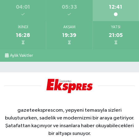
04:01
05:33
12:41
İKINDI
AKŞAM
YATSI
16:28
19:39
21:05
Aylık Vakitler
gazeteeksprescom, yepyeni temasıyla sizleri
buluştururken, sadelik ve modernizmi bir araya getiriyor.
Şatafattan kaçınıyor ve insanlara haber okuyabilecekleri
bir altyapı sunuyor.