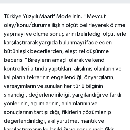
Müzik
Türkiye Yüzyılı Maarif Modelinin. “Mevcut
olay/konu/duruma ilişkin ölçüt belirleyerek ölçme
Piyasa
yapmayı ve ölçme sonuçlarını belirlediği ölçütlerle
Resmi İlanlar
karşılaştırarak yargıda bulunmayı ifade eden
bütünleşik becerilerden, eleştirel düşünme
Sağlık
becerisi “Bireylerin amaçlı olarak ve kendi
kontrolleri altında yaptıkları, alışılmış olanların ve
Sinemalar
kalıpların tekrarının engellendiği, önyargıların,
Siyaset
varsayımların ve sunulan her türlü bilginin
sınandığı, değerlendirildiği, yargılandığı ve farklı
Spor
yönlerinin, açılımlarının, anlamlarının ve
sonuçlarının tartışıldığı, fikirlerin çözümlenip
Teknoloji
değerlendirildiği, akıl yürütme, mantık ve
Türkiye
karşılaştırmanın kullanıldığı ve sonucunda fikir