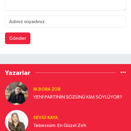
Gönder
Yazarlar
M.BORA ZOR
YENİ PARTİNİN SÖZÜNÜ KİM SÖYLÜYOR?
SEVGI KAYA
Tebessüm: En Güzel Zırh