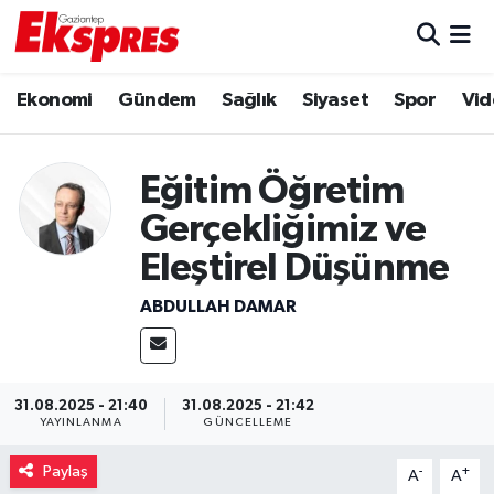
Eğitim
Hava Durumu
Ekonomi
Gündem
Sağlık
Siyaset
Spor
Vid
Ekonomi
Trafik Durumu
Eğitim Öğretim
Gaziantep son dakika
Puan Durumu ve Fikstür
Gerçekliğimiz ve
Genel
Tüm Manşetler
Eleştirel Düşünme
ABDULLAH DAMAR
Gündem
Son Dakika Haberleri
Haberler
Haber Arşivi
31.08.2025 - 21:40
31.08.2025 - 21:42
Kültür Sanat
YAYINLANMA
GÜNCELLEME
Paylaş
-
+
Magazin
A
A