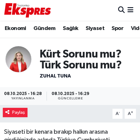
Eğitim
Hava Durumu
Ekonomi
Gündem
Sağlık
Siyaset
Spor
Vid
Ekonomi
Trafik Durumu
Kürt Sorunu mu?
Gaziantep son dakika
Puan Durumu ve Fikstür
Türk Sorunu mu?
Genel
Tüm Manşetler
ZUHAL TUNA
Gündem
Son Dakika Haberleri
08.10.2025 - 16:28
08.10.2025 - 16:29
YAYINLANMA
GÜNCELLEME
Haberler
Haber Arşivi
Paylaş
-
+
A
A
Kültür Sanat
Siyaseti bir kenara bırakıp halkın arasına
Magazin