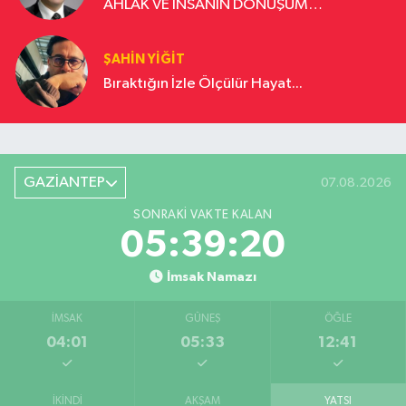
AHLAK VE İNSANIN DÖNÜŞÜM
YOLCULUĞU
ŞAHIN YIĞIT
Bıraktığın İzle Ölçülür Hayat...
GAZİANTEP
07.08.2026
SONRAKI VAKTE KALAN
05:39:19
İmsak Namazı
İMSAK
GÜNEŞ
ÖĞLE
04:01
05:33
12:41
İKINDI
AKŞAM
YATSI