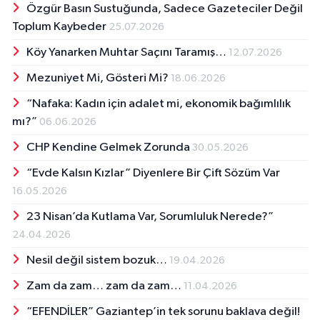
Özgür Basın Sustuğunda, Sadece Gazeteciler Değil
Toplum Kaybeder
25.07.2026
Köy Yanarken Muhtar Saçını Taramış…
12.07.2026
Mezuniyet Mi, Gösteri Mi?
18.06.2026
“Nafaka: Kadın için adalet mi, ekonomik bağımlılık
mı?”
06.06.2026
CHP Kendine Gelmek Zorunda
30.05.2026
“Evde Kalsın Kızlar” Diyenlere Bir Çift Sözüm Var
16.05.2026
23 Nisan’da Kutlama Var, Sorumluluk Nerede?”
24.04.2026
Nesil değil sistem bozuk…
19.04.2026
Zam da zam… zam da zam…
11.04.2026
“EFENDİLER” Gaziantep’in tek sorunu baklava değil!