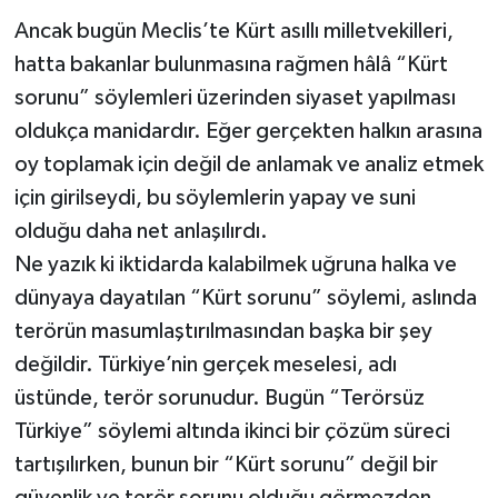
Ancak bugün Meclis’te Kürt asıllı milletvekilleri,
Video Haber
hatta bakanlar bulunmasına rağmen hâlâ “Kürt
sorunu” söylemleri üzerinden siyaset yapılması
Yaşam
oldukça manidardır. Eğer gerçekten halkın arasına
oy toplamak için değil de anlamak ve analiz etmek
Yeme-İçme
için girilseydi, bu söylemlerin yapay ve suni
Yemek
olduğu daha net anlaşılırdı.
Ne yazık ki iktidarda kalabilmek uğruna halka ve
dünyaya dayatılan “Kürt sorunu” söylemi, aslında
terörün masumlaştırılmasından başka bir şey
değildir. Türkiye’nin gerçek meselesi, adı
üstünde, terör sorunudur. Bugün “Terörsüz
Türkiye” söylemi altında ikinci bir çözüm süreci
tartışılırken, bunun bir “Kürt sorunu” değil bir
güvenlik ve terör sorunu olduğu görmezden