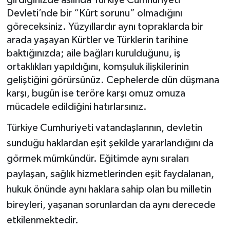
girdiğinizde aslında Türkiye Cumhuriyeti
Devleti’nde bir “Kürt sorunu” olmadığını
Müzik
göreceksiniz. Yüzyıllardır aynı topraklarda bir
arada yaşayan Kürtler ve Türklerin tarihine
Piyasa
baktığınızda; aile bağları kurulduğunu, iş
ortaklıkları yapıldığını, komşuluk ilişkilerinin
Resmi İlanlar
geliştiğini görürsünüz. Cephelerde dün düşmana
karşı, bugün ise teröre karşı omuz omuza
Sağlık
mücadele edildiğini hatırlarsınız.
Sinemalar
Türkiye Cumhuriyeti vatandaşlarının, devletin
sunduğu haklardan eşit şekilde yararlandığını da
Siyaset
görmek mümkündür. Eğitimde aynı sıraları
paylaşan, sağlık hizmetlerinden eşit faydalanan,
Spor
hukuk önünde aynı haklara sahip olan bu milletin
Teknoloji
bireyleri, yaşanan sorunlardan da aynı derecede
etkilenmektedir.
Türkiye