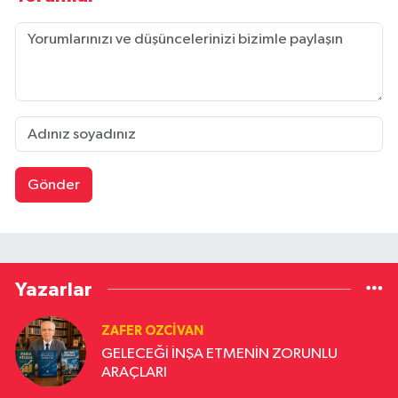
Gönder
Yazarlar
ZAFER OZCIVAN
GELECEĞİ İNŞA ETMENİN ZORUNLU
ARAÇLARI