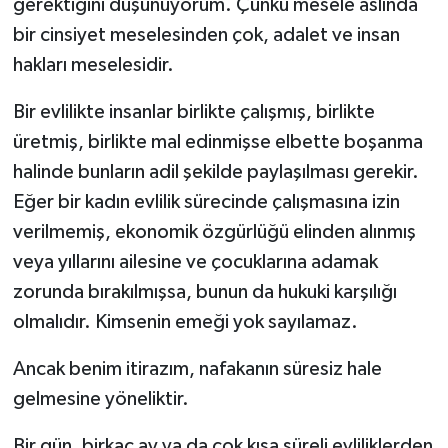
gerektiğini düşünüyorum. Çünkü mesele aslında
bir cinsiyet meselesinden çok, adalet ve insan
Video Haber
hakları meselesidir.
Yaşam
Bir evlilikte insanlar birlikte çalışmış, birlikte
üretmiş, birlikte mal edinmişse elbette boşanma
Yeme-İçme
halinde bunların adil şekilde paylaşılması gerekir.
Yemek
Eğer bir kadın evlilik sürecinde çalışmasına izin
verilmemiş, ekonomik özgürlüğü elinden alınmış
veya yıllarını ailesine ve çocuklarına adamak
zorunda bırakılmışsa, bunun da hukuki karşılığı
olmalıdır. Kimsenin emeği yok sayılamaz.
Ancak benim itirazım, nafakanın süresiz hale
gelmesine yöneliktir.
Bir gün, birkaç ay ya da çok kısa süreli evliliklerden