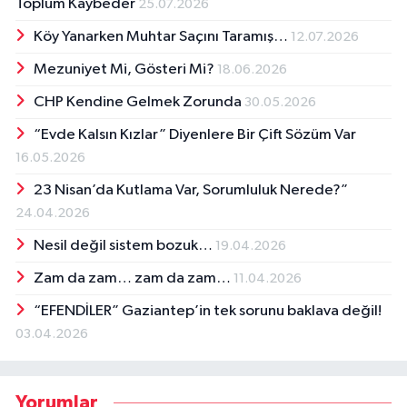
Toplum Kaybeder
25.07.2026
Köy Yanarken Muhtar Saçını Taramış…
12.07.2026
Mezuniyet Mi, Gösteri Mi?
18.06.2026
CHP Kendine Gelmek Zorunda
30.05.2026
“Evde Kalsın Kızlar” Diyenlere Bir Çift Sözüm Var
16.05.2026
23 Nisan’da Kutlama Var, Sorumluluk Nerede?”
24.04.2026
Nesil değil sistem bozuk…
19.04.2026
Zam da zam… zam da zam…
11.04.2026
“EFENDİLER” Gaziantep’in tek sorunu baklava değil!
03.04.2026
Yorumlar