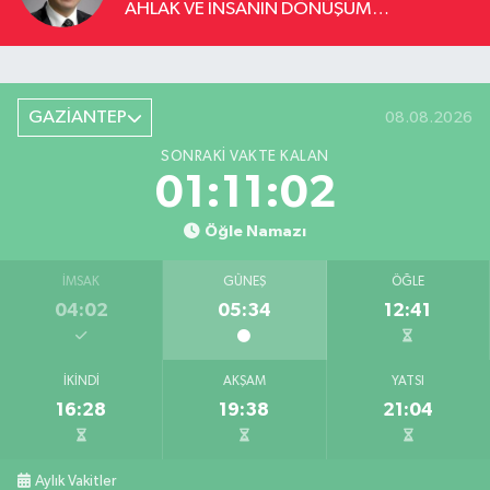
AHLAK VE İNSANIN DÖNÜŞÜM
YOLCULUĞU
GAZİANTEP
08.08.2026
SONRAKI VAKTE KALAN
01:11:01
Öğle Namazı
İMSAK
GÜNEŞ
ÖĞLE
04:02
05:34
12:41
İKINDI
AKŞAM
YATSI
16:28
19:38
21:04
Aylık Vakitler