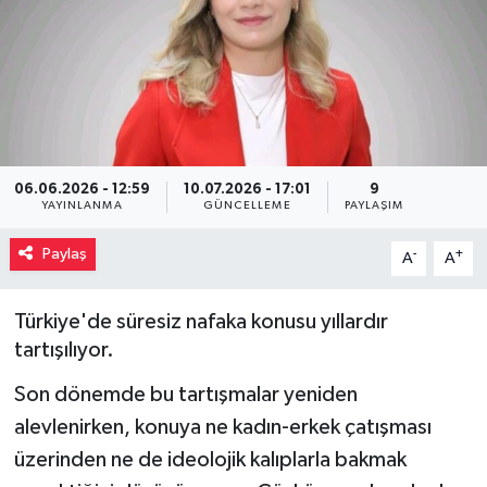
Müzik
Piyasa
Resmi İlanlar
06.06.2026 - 12:59
10.07.2026 - 17:01
9
Sağlık
YAYINLANMA
GÜNCELLEME
PAYLAŞIM
Paylaş
-
+
A
A
Sinemalar
Siyaset
Türkiye'de süresiz nafaka konusu yıllardır
tartışılıyor.
Spor
Son dönemde bu tartışmalar yeniden
alevlenirken, konuya ne kadın-erkek çatışması
Teknoloji
üzerinden ne de ideolojik kalıplarla bakmak
Türkiye