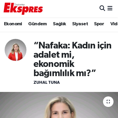
Eğitim
Hava Durumu
Ekonomi
Gündem
Sağlık
Siyaset
Spor
Vid
Ekonomi
Trafik Durumu
“Nafaka: Kadın için
Gaziantep son dakika
Puan Durumu ve Fikstür
adalet mi,
Genel
Tüm Manşetler
ekonomik
bağımlılık mı?”
Gündem
Son Dakika Haberleri
ZUHAL TUNA
Haberler
Haber Arşivi
Kültür Sanat
Magazin