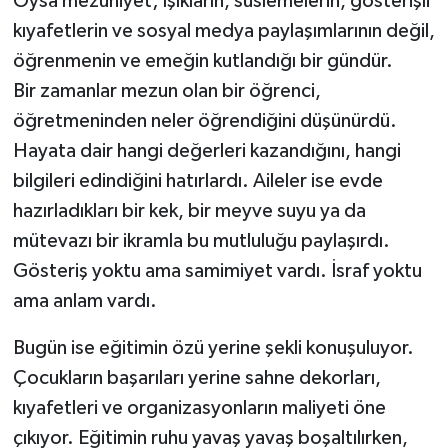
Oysa mezuniyet; ışıkların, süslemelerin, gösterişli
kıyafetlerin ve sosyal medya paylaşımlarının değil,
Video Haber
öğrenmenin ve emeğin kutlandığı bir gündür.
Bir zamanlar mezun olan bir öğrenci,
Yaşam
öğretmeninden neler öğrendiğini düşünürdü.
Yeme-İçme
Hayata dair hangi değerleri kazandığını, hangi
bilgileri edindiğini hatırlardı. Aileler ise evde
Yemek
hazırladıkları bir kek, bir meyve suyu ya da
mütevazı bir ikramla bu mutluluğu paylaşırdı.
Gösteriş yoktu ama samimiyet vardı. İsraf yoktu
ama anlam vardı.
Bugün ise eğitimin özü yerine şekli konuşuluyor.
Çocukların başarıları yerine sahne dekorları,
kıyafetleri ve organizasyonların maliyeti öne
çıkıyor. Eğitimin ruhu yavaş yavaş boşaltılırken,