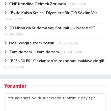
CHP Kendine Gelmek Zorunda
30.05.2026
“Evde Kalsın Kızlar” Diyenlere Bir Çift Sözüm Var
16.05.2026
23 Nisan’da Kutlama Var, Sorumluluk Nerede?”
24.04.2026
Nesil değil sistem bozuk…
19.04.2026
Zam da zam… zam da zam…
11.04.2026
“EFENDİLER” Gaziantep’in tek sorunu baklava değil!
03.04.2026
Yorumlar