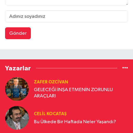
Gönder
Yazarlar
ZAFER OZCIVAN
GELECEĞİ İNŞA ETMENİN ZORUNLU
ARAÇLARI
CELIL KOCATAŞ
Bu Ülkede Bir Haftada Neler Yaşandı?