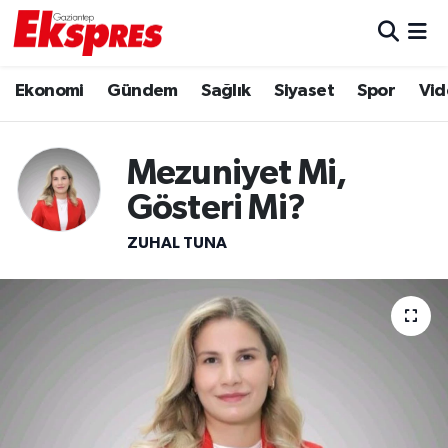
Eğitim
Hava Durumu
Ekonomi
Gündem
Sağlık
Siyaset
Spor
Vid
Ekonomi
Trafik Durumu
Mezuniyet Mi,
Gaziantep son dakika
Puan Durumu ve Fikstür
Gösteri Mi?
Genel
Tüm Manşetler
ZUHAL TUNA
Gündem
Son Dakika Haberleri
Haberler
Haber Arşivi
Kültür Sanat
Magazin