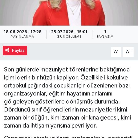
Müzik
Piyasa
18.06.2026 - 17:28
25.07.2026 - 15:01
1
YAYINLANMA
GÜNCELLEME
PAYLAŞIM
Resmi İlanlar
Paylaş
-
+
A
A
Sağlık
Son günlerde mezuniyet törenlerine baktığımda
Sinemalar
içimi derin bir hüzün kaplıyor. Özellikle ilkokul ve
ortaokul çağındaki çocuklar için düzenlenen bazı
Siyaset
organizasyonlar, eğitim hayatının anlamını
gölgeleyen gösterilere dönüşmüş durumda.
Spor
Dördüncü sınıf öğrencilerinin mezuniyetleri kimi
zaman bir düğün, kimi zaman bir kına gecesi, kimi
Teknoloji
zaman da ihtişam yarışına çevriliyor.
Türkiye