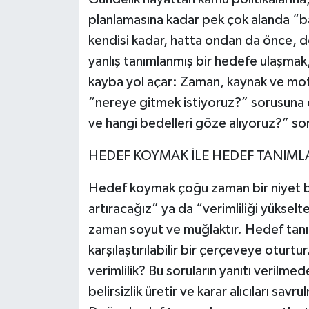
planlamasına kadar pek çok alanda “başa
Müzik
kendisi kadar, hatta ondan da önce, d
Piyasa
yanlış tanımlanmış bir hedefe ulaşmak
kayba yol açar: Zaman, kaynak ve moti
Resmi İlanlar
“nereye gitmek istiyoruz?” sorusuna 
ve hangi bedelleri göze alıyoruz?” sor
Sağlık
HEDEF KOYMAK İLE HEDEF TANIML
Sinemalar
Hedef koymak çoğu zaman bir niyet be
Siyaset
artıracağız” ya da “verimliliği yüksel
zaman soyut ve muğlaktır. Hedef tanımla
Spor
karşılaştırılabilir bir çerçeveye otur
verimlilik? Bu soruların yanıtı verilm
Teknoloji
belirsizlik üretir ve karar alıcıları savr
Türkiye