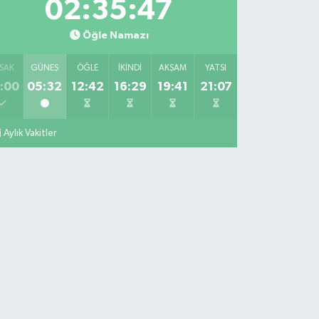
02:35:46
Öğle Namazı
SAK
GÜNEŞ
ÖĞLE
İKINDI
AKŞAM
YATSI
:00
05:32
12:42
16:29
19:41
21:07
Aylık Vakitler