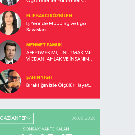
Öğretmenler Yönetmelik
Güncellemesi İstiyor!
ELIF KAVCI SÖZBILEN
İş Yerinde Mobbing ve Ego
Savaşları
MEHMET PAMUK
AFFETMEK Mİ, UNUTMAK MI:
VİCDAN, AHLAK VE İNSANIN
DÖNÜŞÜM YOLCULUĞU
ŞAHIN YIĞIT
Bıraktığın İzle Ölçülür Hayat...
GAZİANTEP
06.08.2026
SONRAKI VAKTE KALAN