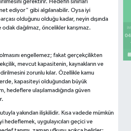
lmesini gerektirir. Hedefin sınırları
t ediyor” gibi algılanabilir. Oysa iyi
parçası olduğunu olduğu kadar, neyin dışında
e odak dağılmaz, öncelikler karışmaz.
İM
04
 olmasını engellemez; fakat gerçekçilikten
ekçilik, mevcut kapasitenin, kaynakların ve
irilmesini zorunlu kılar. Özellikle kamu
jilerde, kapasiteyi olduğundan büyük
um, hedeflere ulaşılamadığında güven
r.
yutuyla yakından ilişkilidir. Kısa vadede mümkün
 hedeflemek, uygulayıcıları geçici ve
def tanımı, zaman ufkunu açıkça belirler: