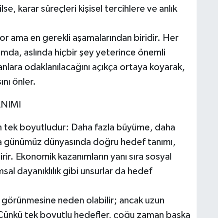
e, karar süreçleri kişisel tercihlere ve anlık
or ama en gerekli aşamalarından biridir. Her
amda, aslında hiçbir şey yeterince önemli
anlara odaklanılacağını açıkça ortaya koyarak,
ını önler.
ANIMI
n tek boyutludur: Daha fazla büyüme, daha
sa günümüz dünyasında doğru hedef tanımı,
rir. Ekonomik kazanımların yanı sıra sosyal
msal dayanıklılık gibi unsurlar da hedef
 görünmesine neden olabilir; ancak uzun
Çünkü tek boyutlu hedefler, çoğu zaman başka