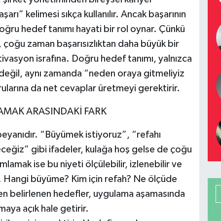
rı” kelimesi sıkça kullanılır. Ancak başarının
oğru hedef tanımı hayati bir rol oynar. Çünkü
, çoğu zaman başarısızlıktan daha büyük bir
vasyon israfına. Doğru hedef tanımı, yalnızca
değil, aynı zamanda “neden oraya gitmeliyiz
ularına da net cevaplar üretmeyi gerektirir.
AMAK ARASINDAKİ FARK
yanıdır. “Büyümek istiyoruz”, “refahı
teceğiz” gibi ifadeler, kulağa hoş gelse de çoğu
mak ise bu niyeti ölçülebilir, izlenebilir ve
tur. Hangi büyüme? Kim için refah? Ne ölçüde
eden belirlenen hedefler, uygulama aşamasında
ulmaya açık hale getirir.