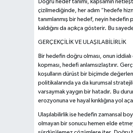
Doğru hedef tanımı, kapsamın netleştiri
çizilmediğinde, her adım “hedefe hizme
Video Haber
tanımlanmış bir hedef, neyin hedefin 
kaldığını da açıkça gösterir. Bu sayed
Yaşam
GERÇEKÇİLİK VE ULAŞILABİLİRLİK
Yeme-İçme
Bir hedefin doğru olması, onun iddialı
Yemek
kopması, hedefi anlamsızlaştırır. Gerç
koşulların dürüst bir biçimde değerlend
politikalarında ya da kurumsal strate
varsaymak yaygın bir hatadır. Bu dur
erozyonuna ve hayal kırıklığına yol aça
Ulaşılabilirlik ise hedefin zamansal bo
olmayan bir sonucu hemen elde etmeyi
sürdürülemez çözümlere iter. Doğru he