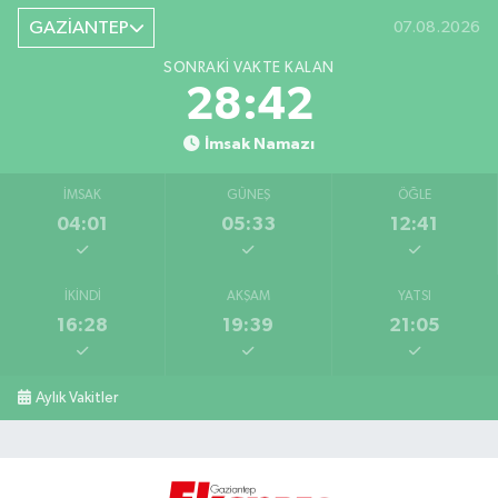
GAZİANTEP
07.08.2026
SONRAKI VAKTE KALAN
28:41
İmsak Namazı
İMSAK
GÜNEŞ
ÖĞLE
04:01
05:33
12:41
İKINDI
AKŞAM
YATSI
16:28
19:39
21:05
Aylık Vakitler