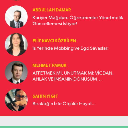
ABDULLAH DAMAR
Kariyer Mağduru Öğretmenler Yönetmelik
Güncellemesi İstiyor!
ELIF KAVCI SÖZBILEN
İş Yerinde Mobbing ve Ego Savaşları
MEHMET PAMUK
AFFETMEK Mİ, UNUTMAK MI: VİCDAN,
AHLAK VE İNSANIN DÖNÜŞÜM
YOLCULUĞU
ŞAHIN YIĞIT
Bıraktığın İzle Ölçülür Hayat...