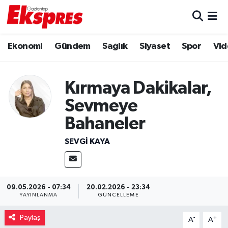
Eğitim
Hava Durumu
Ekonomi
Gündem
Sağlık
Siyaset
Spor
Vid
Ekonomi
Trafik Durumu
Kırmaya Dakikalar,
Gaziantep son dakika
Puan Durumu ve Fikstür
Sevmeye
Genel
Tüm Manşetler
Bahaneler
SEVGI KAYA
Gündem
Son Dakika Haberleri
Haberler
Haber Arşivi
09.05.2026 - 07:34
20.02.2026 - 23:34
Kültür Sanat
YAYINLANMA
GÜNCELLEME
Paylaş
-
+
Magazin
A
A