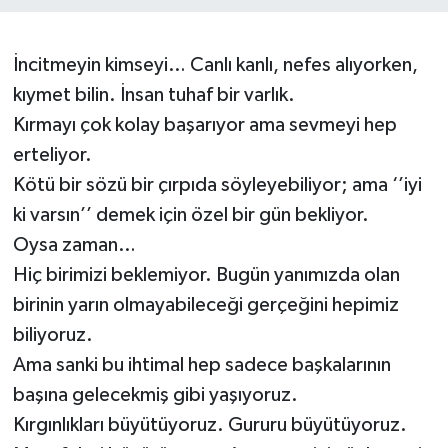
Müzik
İncitmeyin kimseyi… Canlı kanlı, nefes alıyorken,
Piyasa
kıymet bilin. İnsan tuhaf bir varlık.
Kırmayı çok kolay başarıyor ama sevmeyi hep
Resmi İlanlar
erteliyor.
Kötü bir sözü bir çırpıda söyleyebiliyor; ama ‘’iyi
Sağlık
ki varsın’’ demek için özel bir gün bekliyor.
Sinemalar
Oysa zaman…
Hiç birimizi beklemiyor. Bugün yanımızda olan
Siyaset
birinin yarın olmayabileceği gerçeğini hepimiz
biliyoruz.
Spor
Ama sanki bu ihtimal hep sadece başkalarının
Teknoloji
başına gelecekmiş gibi yaşıyoruz.
Kırgınlıkları büyütüyoruz. Gururu büyütüyoruz.
Türkiye