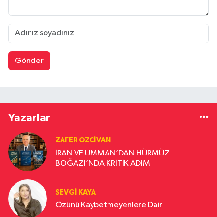
Gönder
Yazarlar
ZAFER OZCIVAN
İRAN VE UMMAN’DAN HÜRMÜZ
BOĞAZI’NDA KRİTİK ADIM
SEVGI KAYA
Özünü Kaybetmeyenlere Dair